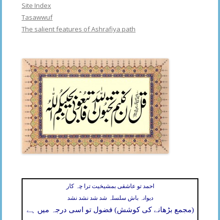
Site Index
Tasawwuf
The salient features of Ashrafiya path
احمد تو عاشقی بمشیخیت ترا چہ کار
دیوانہ باش سلسلہ شد شد نشد نشد
(مجمع بڑھانے کی کوشش) فضول تو اسی درجہ میں ہے