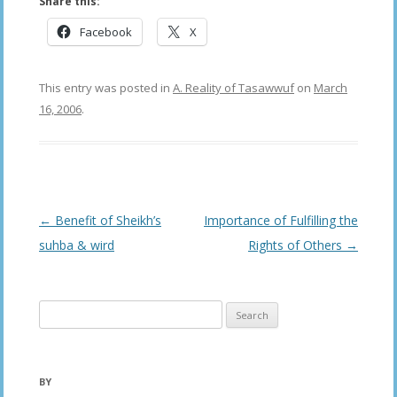
Share this:
Facebook
X
This entry was posted in
A. Reality of Tasawwuf
on
March
16, 2006
.
Post
←
Benefit of Sheikh’s
Importance of Fulfilling the
navigation
suhba & wird
Rights of Others
→
Search
for:
BY