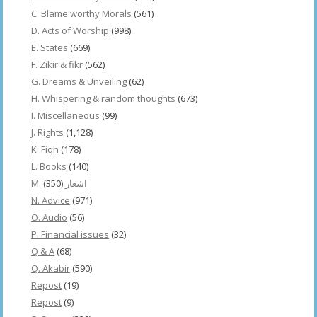
C. Blame worthy Morals
(561)
D. Acts of Worship
(998)
E. States
(669)
F. Zikir & fikr
(562)
G. Dreams & Unveiling
(62)
H. Whispering & random thoughts
(673)
I. Miscellaneous
(99)
J. Rights
(1,128)
K. Fiqh
(178)
L. Books
(140)
(350)
M. اشعار
N. Advice
(971)
O. Audio
(56)
P. Financial issues
(32)
Q & A
(68)
Q. Akabir
(590)
Repost
(19)
Repost
(9)