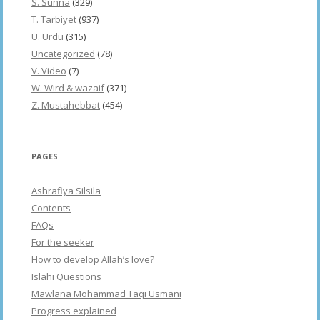
S. Sunna
(329)
T. Tarbiyet
(937)
U. Urdu
(315)
Uncategorized
(78)
V. Video
(7)
W. Wird & wazaif
(371)
Z. Mustahebbat
(454)
PAGES
Ashrafiya Silsila
Contents
FAQs
For the seeker
How to develop Allah’s love?
Islahi Questions
Mawlana Mohammad Taqi Usmani
Progress explained