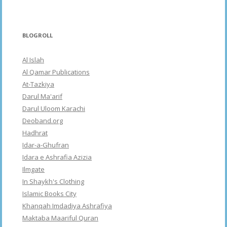
BLOGROLL
Al Islah
Al Qamar Publications
At-Tazkiya
Darul Ma'arif
Darul Uloom Karachi
Deoband.org
Hadhrat
Idar-a-Ghufran
Idara e Ashrafia Azizia
Ilmgate
In Shaykh's Clothing
Islamic Books City
Khanqah Imdadiya Ashrafiya
Maktaba Maariful Quran