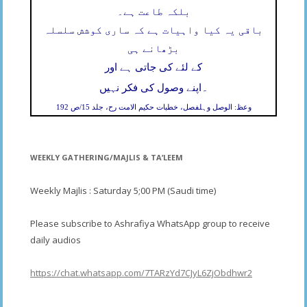
بلکہ طاعت ہے۔
باقی یہ کیا واہیات ہے کہ ساری کوشش سلسلہ
بڑھانے ہی
کے لئے کی جاتی ہے اور
۔
اپنے وصول کی فکر نہیں
وعظ: الوصل وہلفصل، خطبات حکیم الامت رح، جلد 15/ص 192
WEEKLY GATHERING/MAJLIS & TA’LEEM
Weekly Majlis : Saturday 5;00 PM (Saudi time)
Please subscribe to Ashrafiya WhatsApp group to receive
daily audios
https://chat.whatsapp.com/7TARzYd7CJyL6ZjObdhwr2