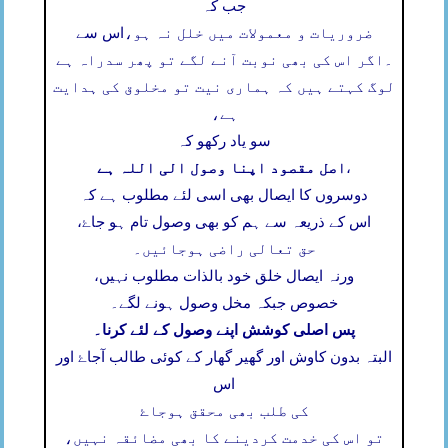
جب کہ
ضروریات و معمولات میں خلل نہ ہو،
اس سے
۔
اگر اس کی بھی نوبت آنے لگے تو پھر سدراہ ہے
لوگ کہتے ہیں کہ ہماری نیت تو مخلوق کی ہدایت
ہے،
سو یاد رکھو کہ
اصل مقصود اپنا وصول الی اللہ ہے
،
دوسروں کا ایصال بھی اسی لئے مطلوب ہے کہ
اس کے ذریعہ سے ہم کو بھی وصول تام ہو جاۓ،
حق تعالی راضی ہوجائیں۔
ورنہ ایصال خلق خود بالذات مطلوب نہیں،
خصوص جبکہ مخل وصول ہونے لگے۔
پس اصلی کوشش اپنے وصول کے لئے کرنا۔
البتہ بدون کاوش اور گھیر گھار کے کوئی طالب آجاۓ اور
اس
کی طلب بھی محقق ہوجاۓ
تو اس کی خدمت کردینے کا بھی مضائقہ نہیں،