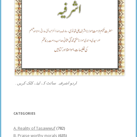
اردو اشرفیہ سائٹ کے لیئے کلک کریں۔
CATEGORIES
A. Reality of Tasawwuf
(782)
B. Praise worthy morals
(635)