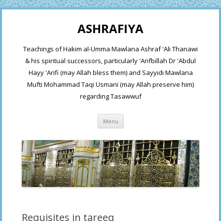
ASHRAFIYA
Teachings of Hakim al-Umma Mawlana Ashraf 'Ali Thanawi
& his spiritual successors, particularly 'Arifbillah Dr 'Abdul
Hayy 'Arifi (may Allah bless them) and Sayyidi Mawlana
Mufti Mohammad Taqi Usmani (may Allah preserve him)
regarding Tasawwuf
Skip
Menu
to
content
Requisites in tareeq