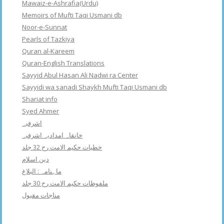
Mawaiz-e-Ashrafia(Urdu)
Memoirs of Mufti Taqi Usmani db
Noor-e-Sunnat
Pearls of Tazkiya
Quran al-Kareem
Quran-English Translations
Sayyid Abul Hasan Ali Nadwi ra Center
Sayyidi wa sanadi Shaykh Mufti Taqi Usmani db
Shariat info
Syed Ahmer
اشرفبہ
خانقاہ امدادیہ اشرفیہ
خطبات حکیم الامت رح 32 جلد
دین اسلام
ماہنامہ : البلاغ
ملفوظات حکیم الامت رح 30 جلد
مناجات مقبول