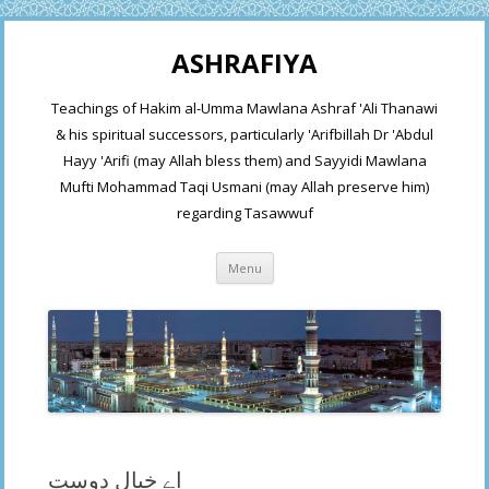
ASHRAFIYA
Teachings of Hakim al-Umma Mawlana Ashraf 'Ali Thanawi
& his spiritual successors, particularly 'Arifbillah Dr 'Abdul
Hayy 'Arifi (may Allah bless them) and Sayyidi Mawlana
Mufti Mohammad Taqi Usmani (may Allah preserve him)
regarding Tasawwuf
Skip
Menu
to
content
اے خیال دوست