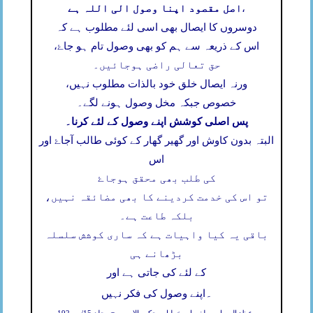
اصل مقصود اپنا وصول الی اللہ ہے
،
دوسروں کا ایصال بھی اسی لئے مطلوب ہے کہ
اس کے ذریعہ سے ہم کو بھی وصول تام ہو جاۓ،
حق تعالی راضی ہوجائیں۔
ورنہ ایصال خلق خود بالذات مطلوب نہیں،
خصوص جبکہ مخل وصول ہونے لگے۔
پس اصلی کوشش اپنے وصول کے لئے کرنا۔
البتہ بدون کاوش اور گھیر گھار کے کوئی طالب آجاۓ اور
اس
کی طلب بھی محقق ہوجاۓ
تو اس کی خدمت کردینے کا بھی مضائقہ نہیں،
بلکہ طاعت ہے۔
باقی یہ کیا واہیات ہے کہ ساری کوشش سلسلہ
بڑھانے ہی
کے لئے کی جاتی ہے اور
۔
اپنے وصول کی فکر نہیں