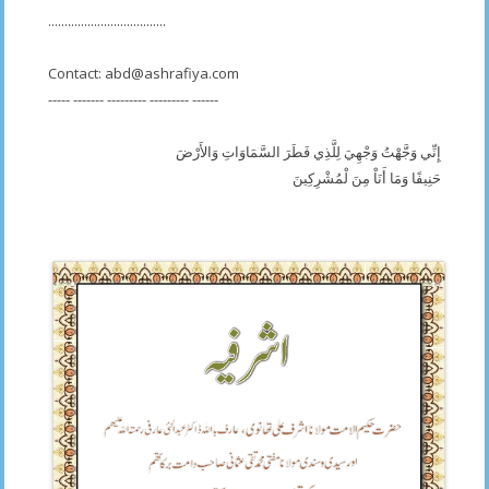
....................................
Contact:
abd@ashrafiya.com
----- ------- --------- --------- ------
إِنِّي وَجَّهْتُ وَجْهِيَ لِلَّذِي فَطَرَ السَّمَاوَاتِ وَالأَرْضَ
حَنِيفًا وَمَا أَنَاْ مِنَ لْمُشْرِكِينَ