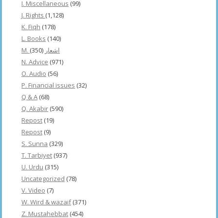
I. Miscellaneous
(99)
J. Rights
(1,128)
K. Fiqh
(178)
L. Books
(140)
(350)
M. اشعار
N. Advice
(971)
O. Audio
(56)
P. Financial issues
(32)
Q & A
(68)
Q. Akabir
(590)
Repost
(19)
Repost
(9)
S. Sunna
(329)
T. Tarbiyet
(937)
U. Urdu
(315)
Uncategorized
(78)
V. Video
(7)
W. Wird & wazaif
(371)
Z. Mustahebbat
(454)