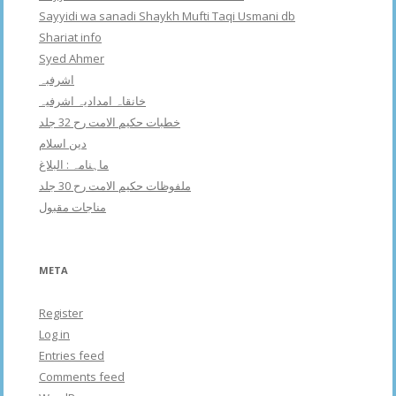
Sayyidi wa sanadi Shaykh Mufti Taqi Usmani db
Shariat info
Syed Ahmer
اشرفبہ
خانقاہ امدادیہ اشرفیہ
خطبات حکیم الامت رح 32 جلد
دین اسلام
ماہنامہ : البلاغ
ملفوظات حکیم الامت رح 30 جلد
مناجات مقبول
META
Register
Log in
Entries feed
Comments feed