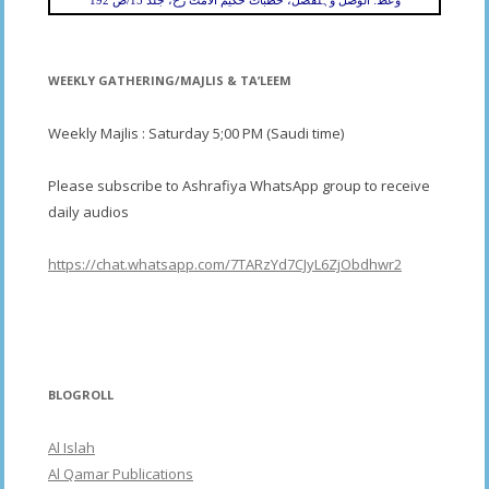
وعظ: الوصل وہلفصل، خطبات حکیم الامت رح، جلد 15/ص 192
WEEKLY GATHERING/MAJLIS & TA’LEEM
Weekly Majlis : Saturday 5;00 PM (Saudi time)
Please subscribe to Ashrafiya WhatsApp group to receive
daily audios
https://chat.whatsapp.com/7TARzYd7CJyL6ZjObdhwr2
BLOGROLL
Al Islah
Al Qamar Publications