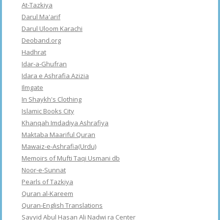
At-Tazkiya
Darul Ma'arif
Darul Uloom Karachi
Deoband.org
Hadhrat
Idar-a-Ghufran
Idara e Ashrafia Azizia
Ilmgate
In Shaykh's Clothing
Islamic Books City
Khanqah Imdadiya Ashrafiya
Maktaba Maariful Quran
Mawaiz-e-Ashrafia(Urdu)
Memoirs of Mufti Taqi Usmani db
Noor-e-Sunnat
Pearls of Tazkiya
Quran al-Kareem
Quran-English Translations
Sayyid Abul Hasan Ali Nadwi ra Center