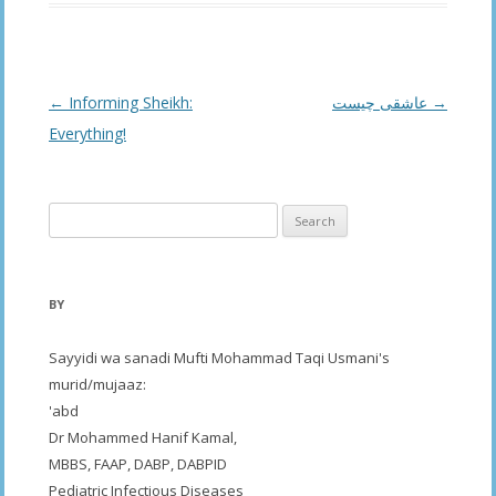
Post
←
Informing Sheikh:
عاشقی چیست
→
navigation
Everything!
Search
for:
BY
Sayyidi wa sanadi Mufti Mohammad Taqi Usmani's
murid/mujaaz:
'abd
Dr Mohammed Hanif Kamal,
MBBS, FAAP, DABP, DABPID
Pediatric Infectious Diseases