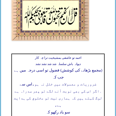
احمد تو عاشقی بمشیخیت ترا چہ کار
دیوانہ باش سلسلہ شد شد نشد نشد
(مجمع بڑھانے کی کوشش) فضول تو اسی درجہ میں ہے
جب کہ
ضروریات و معمولات میں خلل نہ ہو،
اس سے
۔
اگر اس کی بھی نوبت آنے لگے تو پھر سدراہ ہے
لوگ کہتے ہیں کہ ہماری نیت تو مخلوق کی ہدایت
ہے،
سو یاد رکھو کہ