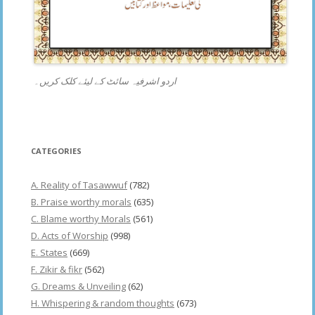
اردو اشرفیہ سائٹ کے لیئے کلک کریں۔
CATEGORIES
A. Reality of Tasawwuf
(782)
B. Praise worthy morals
(635)
C. Blame worthy Morals
(561)
D. Acts of Worship
(998)
E. States
(669)
F. Zikir & fikr
(562)
G. Dreams & Unveiling
(62)
H. Whispering & random thoughts
(673)