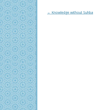
Post
←
Knowledge without Suhba
navigation