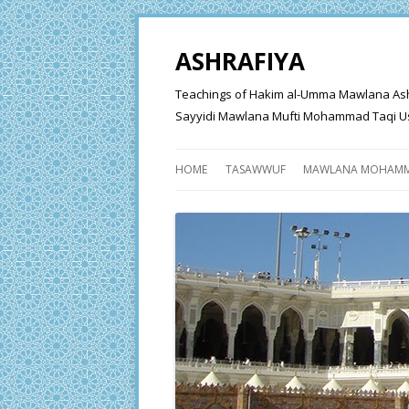
ASHRAFIYA
Teachings of Hakim al-Umma Mawlana Ashraf 
Sayyidi Mawlana Mufti Mohammad Taqi Us
HOME
TASAWWUF
MAWLANA MOHAMM