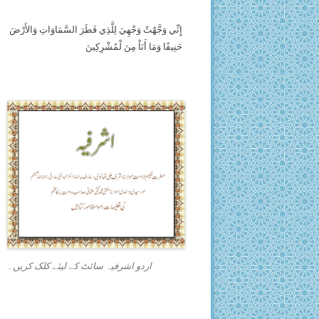
إِنِّي وَجَّهْتُ وَجْهِيَ لِلَّذِي فَطَرَ السَّمَاوَاتِ وَالأَرْضَ
حَنِيفًا وَمَا أَنَاْ مِنَ لْمُشْرِكِينَ
اردو اشرفیہ سائٹ کے لیئے کلک کریں۔