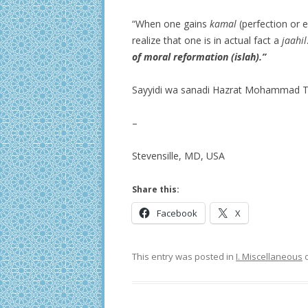
“When one gains
kamal
(perfection or e
realize that one is in actual fact a
jaahil
of moral reformation (islah).”
Sayyidi wa sanadi Hazrat Mohammad T
–
Stevensille, MD, USA
Share this:
Facebook
X
This entry was posted in
I. Miscellaneous