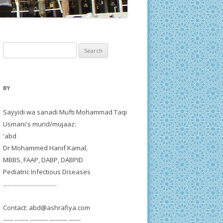
Search
for:
BY
Sayyidi wa sanadi Mufti Mohammad Taqi
Usmani's murid/mujaaz:
'abd
Dr Mohammed Hanif Kamal,
MBBS, FAAP, DABP, DABPID
Pediatric Infectious Diseases
....................................
Contact:
abd@ashrafiya.com
----- ------- --------- --------- ------