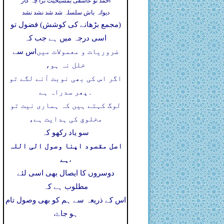
احمد تو عاشقی بمشیخیت ترا چہ کار
دیوانہ باش سلسلہ شد شد نشد نشد
(مجمع بڑھانے کی کوشش) فضول تو
اسی درجہ میں ہے جب کہ
ضروریات و معمولات میں
اس سے
خلل نہ ہو،
اگر اس کی بھی نوبت آنے لگے تو
۔
پھر سدراہ ہے
لوگ کہتے ہیں کہ ہماری نیت تو
مخلوق کی ہدایت ہے،
سو یاد رکھو کہ
اصل مقصود اپنا وصول الی اللہ
ہے
،
دوسروں کا ایصال بھی اسی لئے
مطلوب ہے کہ
اس کے ذریعہ سے ہم کو بھی وصول تام
ہو جاۓ،