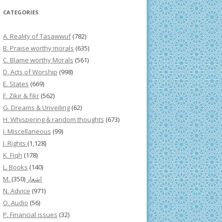
CATEGORIES
A. Reality of Tasawwuf
(782)
B. Praise worthy morals
(635)
C. Blame worthy Morals
(561)
D. Acts of Worship
(998)
E. States
(669)
F. Zikir & fikr
(562)
G. Dreams & Unveiling
(62)
H. Whispering & random thoughts
(673)
I. Miscellaneous
(99)
J. Rights
(1,128)
K. Fiqh
(178)
L. Books
(140)
(350)
M. اشعار
N. Advice
(971)
O. Audio
(56)
P. Financial issues
(32)