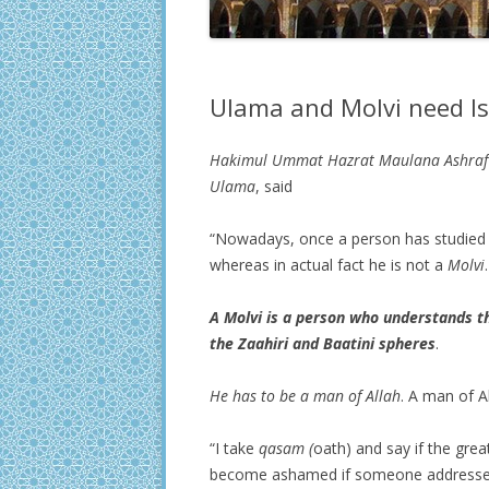
Ulama and Molvi need Is
Hakimul Ummat Hazrat Maulana Ashraf A
Ulama
, said
“Nowadays, once a person has studied a 
whereas in actual fact he is not a
Molvi
.
A Molvi is a person who understands th
the Zaahiri and Baatini spheres
.
He has to be a man of Allah
. A man of Al
“I take
qasam
(
oath) and say if the gre
become ashamed if someone addresse