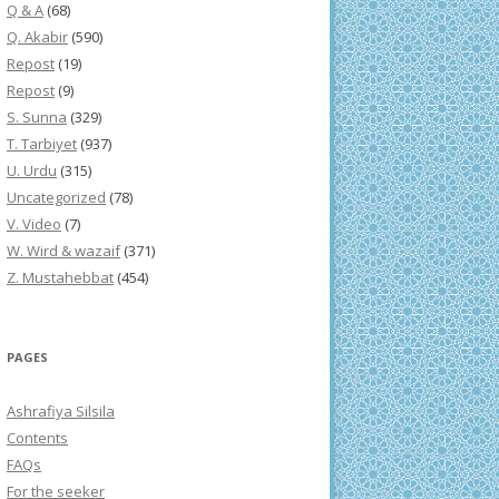
Q & A
(68)
Q. Akabir
(590)
Repost
(19)
Repost
(9)
S. Sunna
(329)
T. Tarbiyet
(937)
U. Urdu
(315)
Uncategorized
(78)
V. Video
(7)
W. Wird & wazaif
(371)
Z. Mustahebbat
(454)
PAGES
Ashrafiya Silsila
Contents
FAQs
For the seeker