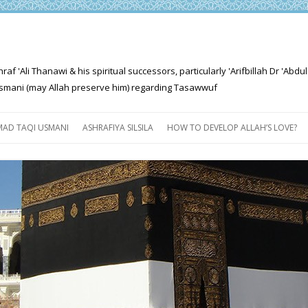
'Ali Thanawi & his spiritual successors, particularly 'Arifbillah Dr 'Abdul
mani (may Allah preserve him) regarding Tasawwuf
Skip
to
AD TAQI USMANI
ASHRAFIYA SILSILA
HOW TO DEVELOP ALLAH’S LOVE?
content
THE SALIENT FEATURES OF
ASHRAFIYA PATH
FOR THE SEEKER
PROGRESS EXPLAINED