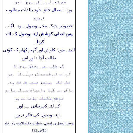
حق تعالی راضی ہوجائیں۔
ورنہ ایصال خلق خود بالذات مطلوب
نہیں،
خصوص جبکہ مخل وصول ہونے لگے۔
پس اصلی کوشش اپنے وصول کے لئے
کرنا۔
البتہ بدون کاوش اور گھیر گھار کے کوئی
طالب آجاۓ اور اس
کی طلب بھی محقق ہوجاۓ
تو اس کی خدمت کردینے کا بھی
مضائقہ نہیں، بلکہ طاعت ہے۔
باقی یہ کیا واہیات ہے کہ ساری
کوشش سلسلہ بڑھانے ہی
کے لئے کی جاتی ہے اور
۔
اپنے وصول کی فکر نہیں
وعظ: الوصل وہلفصل، خطبات حکیم الامت رح، جلد
15/ص 192