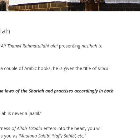
lah
li Thanwi Rahmatullahi alai
presenting
nasihah to
couple of Arabic books, he is given the title of
Molvi
e laws of the Shariah and practises accordingly in both
lah is never a jaahil.”
atness o
f Allah Ta’aala
enters into the heart, you will
s you as
‘Maulana Sahib’, ‘Hafiz Sahib’, etc.”