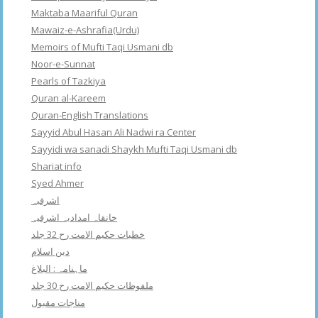
Maktaba Maariful Quran
Mawaiz-e-Ashrafia(Urdu)
Memoirs of Mufti Taqi Usmani db
Noor-e-Sunnat
Pearls of Tazkiya
Quran al-Kareem
Quran-English Translations
Sayyid Abul Hasan Ali Nadwi ra Center
Sayyidi wa sanadi Shaykh Mufti Taqi Usmani db
Shariat info
Syed Ahmer
اشرفبہ
خانقاہ امدادیہ اشرفیہ
خطبات حکیم الامت رح 32 جلد
دین اسلام
ماہنامہ : البلاغ
ملفوظات حکیم الامت رح 30 جلد
مناجات مقبول