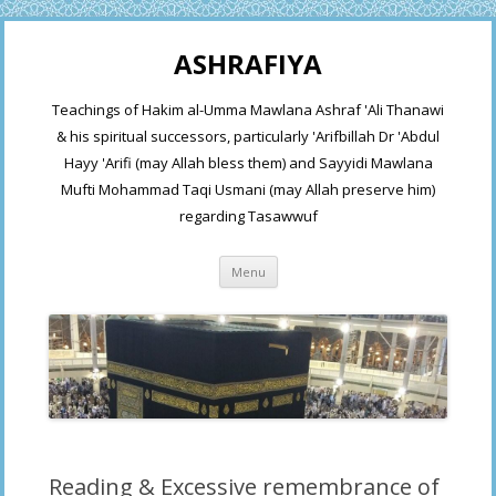
ASHRAFIYA
Teachings of Hakim al-Umma Mawlana Ashraf 'Ali Thanawi
& his spiritual successors, particularly 'Arifbillah Dr 'Abdul
Hayy 'Arifi (may Allah bless them) and Sayyidi Mawlana
Mufti Mohammad Taqi Usmani (may Allah preserve him)
regarding Tasawwuf
Skip
Menu
to
content
Reading & Excessive remembrance of