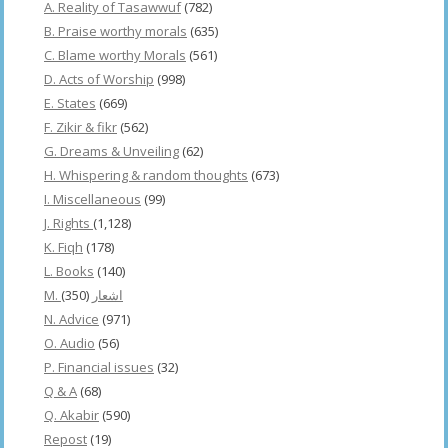
A. Reality of Tasawwuf
(782)
B. Praise worthy morals
(635)
C. Blame worthy Morals
(561)
D. Acts of Worship
(998)
E. States
(669)
F. Zikir & fikr
(562)
G. Dreams & Unveiling
(62)
H. Whispering & random thoughts
(673)
I. Miscellaneous
(99)
J. Rights
(1,128)
K. Fiqh
(178)
L. Books
(140)
(350)
M. اشعار
N. Advice
(971)
O. Audio
(56)
P. Financial issues
(32)
Q & A
(68)
Q. Akabir
(590)
Repost
(19)