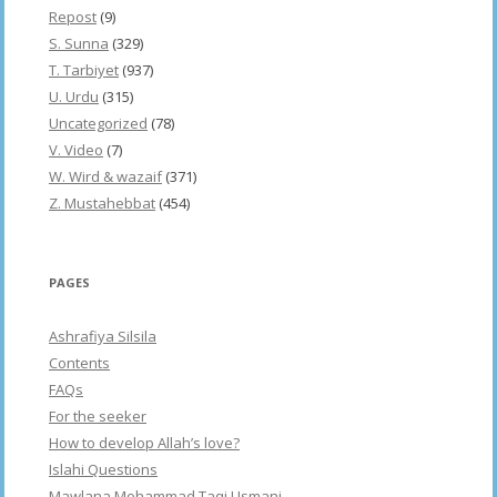
Repost
(9)
S. Sunna
(329)
T. Tarbiyet
(937)
U. Urdu
(315)
Uncategorized
(78)
V. Video
(7)
W. Wird & wazaif
(371)
Z. Mustahebbat
(454)
PAGES
Ashrafiya Silsila
Contents
FAQs
For the seeker
How to develop Allah’s love?
Islahi Questions
Mawlana Mohammad Taqi Usmani