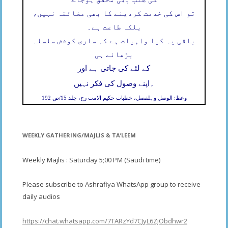
تو اس کی خدمت کردینے کا بھی مضائقہ نہیں،
بلکہ طاعت ہے۔
باقی یہ کیا واہیات ہے کہ ساری کوشش سلسلہ
بڑھانے ہی
کے لئے کی جاتی ہے اور
۔
اپنے وصول کی فکر نہیں
وعظ: الوصل وہلفصل، خطبات حکیم الامت رح، جلد 15/ص 192
WEEKLY GATHERING/MAJLIS & TA’LEEM
Weekly Majlis : Saturday 5;00 PM (Saudi time)
Please subscribe to Ashrafiya WhatsApp group to receive
daily audios
https://chat.whatsapp.com/7TARzYd7CJyL6ZjObdhwr2