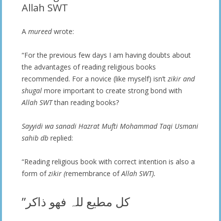
Allah SWT
A
mureed
wrote:
“For the previous few days I am having doubts about
the advantages of reading religious books
recommended. For a novice (like myself) isn’t
zikir and
shugal
more important to create strong bond with
Allah SWT
than reading books?
Sayyidi wa sanadi Hazrat Mufti Mohammad Taqi Usmani
sahib db
replied:
“Reading religious book with correct intention is also a
form of
zikir (
remembrance of
Allah SWT).
کل مطیع للہ فھو ذاکر”