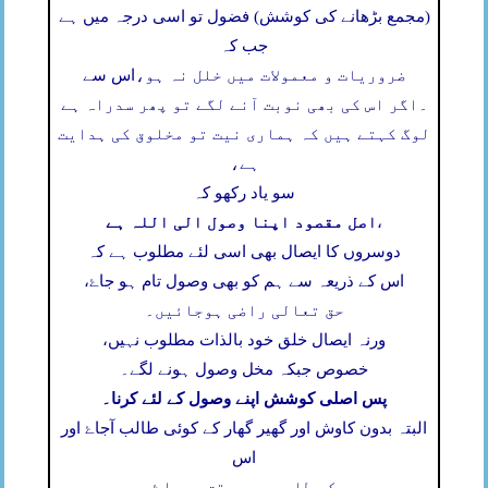
(مجمع بڑھانے کی کوشش) فضول تو اسی درجہ میں ہے
جب کہ
ضروریات و معمولات میں خلل نہ ہو،
اس سے
۔
اگر اس کی بھی نوبت آنے لگے تو پھر سدراہ ہے
لوگ کہتے ہیں کہ ہماری نیت تو مخلوق کی ہدایت
ہے،
سو یاد رکھو کہ
اصل مقصود اپنا وصول الی اللہ ہے
،
دوسروں کا ایصال بھی اسی لئے مطلوب ہے کہ
اس کے ذریعہ سے ہم کو بھی وصول تام ہو جاۓ،
حق تعالی راضی ہوجائیں۔
ورنہ ایصال خلق خود بالذات مطلوب نہیں،
خصوص جبکہ مخل وصول ہونے لگے۔
پس اصلی کوشش اپنے وصول کے لئے کرنا۔
البتہ بدون کاوش اور گھیر گھار کے کوئی طالب آجاۓ اور
اس
کی طلب بھی محقق ہوجاۓ