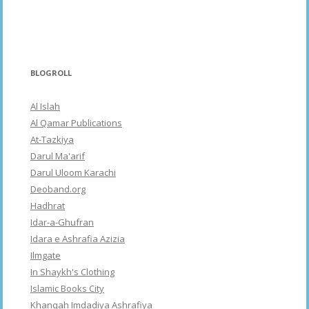
BLOGROLL
Al Islah
Al Qamar Publications
At-Tazkiya
Darul Ma'arif
Darul Uloom Karachi
Deoband.org
Hadhrat
Idar-a-Ghufran
Idara e Ashrafia Azizia
Ilmgate
In Shaykh's Clothing
Islamic Books City
Khanqah Imdadiya Ashrafiya