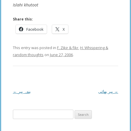
Islahi khutoot
Share this:
Facebook
X
This entry was posted in
F. Zikir & fikr
,
H. Whispering &
random thoughts
on
June 27, 2006
.
Post
←
بندہ پیر
پیر بھائی
→
navigation
Search
for: