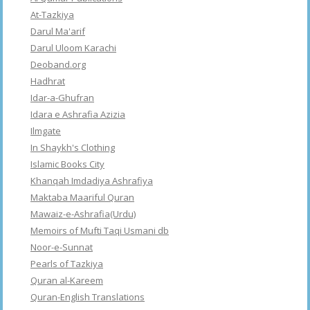
At-Tazkiya
Darul Ma'arif
Darul Uloom Karachi
Deoband.org
Hadhrat
Idar-a-Ghufran
Idara e Ashrafia Azizia
Ilmgate
In Shaykh's Clothing
Islamic Books City
Khanqah Imdadiya Ashrafiya
Maktaba Maariful Quran
Mawaiz-e-Ashrafia(Urdu)
Memoirs of Mufti Taqi Usmani db
Noor-e-Sunnat
Pearls of Tazkiya
Quran al-Kareem
Quran-English Translations