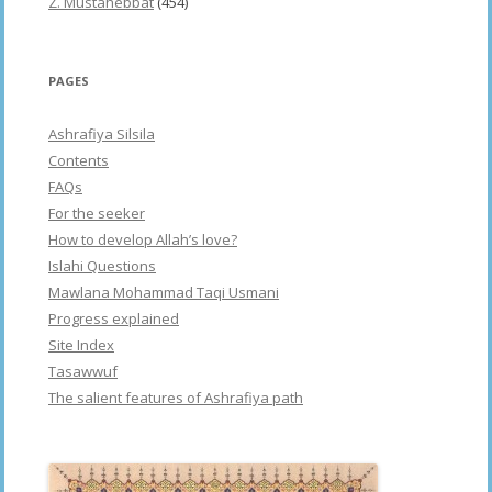
Z. Mustahebbat
(454)
PAGES
Ashrafiya Silsila
Contents
FAQs
For the seeker
How to develop Allah’s love?
Islahi Questions
Mawlana Mohammad Taqi Usmani
Progress explained
Site Index
Tasawwuf
The salient features of Ashrafiya path