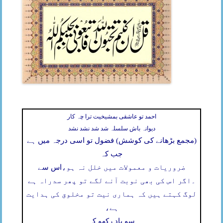
احمد تو عاشقی بمشیخیت ترا چہ کار
دیوانہ باش سلسلہ شد شد نشد نشد
(مجمع بڑھانے کی کوشش) فضول تو اسی درجہ میں ہے
جب کہ
ضروریات و معمولات میں خلل نہ ہو،
اس سے
۔
اگر اس کی بھی نوبت آنے لگے تو پھر سدراہ ہے
لوگ کہتے ہیں کہ ہماری نیت تو مخلوق کی ہدایت
ہے،
سو یاد رکھو کہ