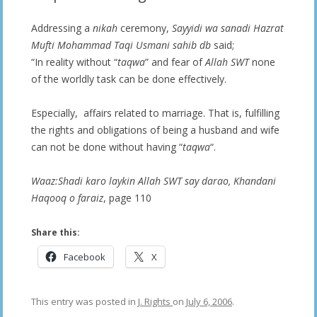
Addressing a
nikah
ceremony,
Sayyidi wa sanadi Hazrat
Mufti Mohammad Taqi Usmani sahib db
said;
“In reality without “
taqwa
” and fear of
Allah SWT
none
of the worldly task can be done effectively.
Especially, affairs related to marriage. That is, fulfilling
the rights and obligations of being a husband and wife
can not be done without having “
taqwa
“.
Waaz:Shadi karo laykin Allah SWT say darao, Khandani
Haqooq o faraiz
, page 110
Share this:
Facebook
X
This entry was posted in
J. Rights
on
July 6, 2006
.