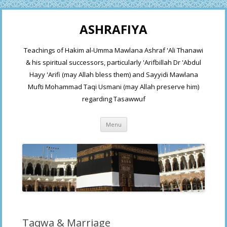
ASHRAFIYA
Teachings of Hakim al-Umma Mawlana Ashraf 'Ali Thanawi
& his spiritual successors, particularly 'Arifbillah Dr 'Abdul
Hayy 'Arifi (may Allah bless them) and Sayyidi Mawlana
Mufti Mohammad Taqi Usmani (may Allah preserve him)
regarding Tasawwuf
Skip
Menu
to
content
Taqwa & Marriage