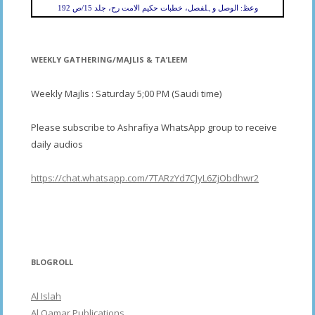
وعظ: الوصل وہلفصل، خطبات حکیم الامت رح، جلد 15/ص 192
WEEKLY GATHERING/MAJLIS & TA’LEEM
Weekly Majlis : Saturday 5;00 PM (Saudi time)
Please subscribe to Ashrafiya WhatsApp group to receive
daily audios
https://chat.whatsapp.com/7TARzYd7CJyL6ZjObdhwr2
BLOGROLL
Al Islah
Al Qamar Publications