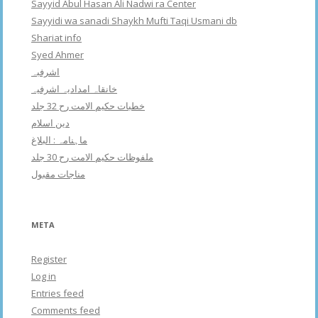
Sayyid Abul Hasan Ali Nadwi ra Center
Sayyidi wa sanadi Shaykh Mufti Taqi Usmani db
Shariat info
Syed Ahmer
اشرفبہ
خانقاہ امدادیہ اشرفیہ
خطبات حکیم الامت رح 32 جلد
دین اسلام
ماہنامہ : البلاغ
ملفوظات حکیم الامت رح 30 جلد
مناجات مقبول
META
Register
Log in
Entries feed
Comments feed