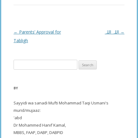
Post
←
Parents’ Approval for
اللہ اللہ
→
navigation
Tabligh
Search
for:
BY
Sayyidi wa sanadi Mufti Mohammad Taqi Usmani's
murid/mujaaz:
'abd
Dr Mohammed Hanif Kamal,
MBBS, FAAP, DABP, DABPID