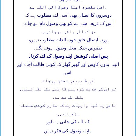
اصل مقصود اپنا وصول الی اللہ ہے
،
دوسروں کا ایصال بھی اسی لئے مطلوب ہے کہ
اس کے ذریعہ سے ہم کو بھی وصول تام ہو جاۓ،
حق تعالی راضی ہوجائیں۔
ورنہ ایصال خلق خود بالذات مطلوب نہیں،
خصوص جبکہ مخل وصول ہونے لگے۔
پس اصلی کوشش اپنے وصول کے لئے کرنا۔
البتہ بدون کاوش اور گھیر گھار کے کوئی طالب آجاۓ اور
اس
کی طلب بھی محقق ہوجاۓ
تو اس کی خدمت کردینے کا بھی مضائقہ نہیں،
بلکہ طاعت ہے۔
باقی یہ کیا واہیات ہے کہ ساری کوشش سلسلہ
بڑھانے ہی
کے لئے کی جاتی ہے اور
۔
اپنے وصول کی فکر نہیں