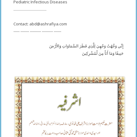
Pediatric Infectious Diseases
....................................
Contact:
abd@ashrafiya.com
----- ------- --------- --------- ------
إِنِّي وَجَّهْتُ وَجْهِيَ لِلَّذِي فَطَرَ السَّمَاوَاتِ وَالأَرْضَ
حَنِيفًا وَمَا أَنَاْ مِنَ لْمُشْرِكِينَ