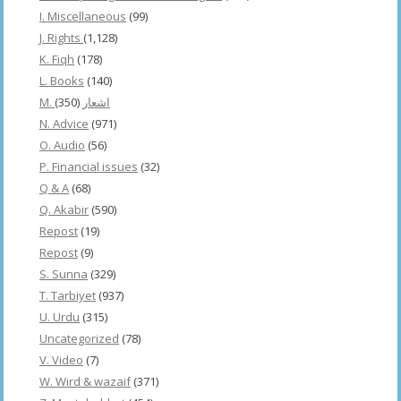
I. Miscellaneous
(99)
J. Rights
(1,128)
K. Fiqh
(178)
L. Books
(140)
(350)
M. اشعار
N. Advice
(971)
O. Audio
(56)
P. Financial issues
(32)
Q & A
(68)
Q. Akabir
(590)
Repost
(19)
Repost
(9)
S. Sunna
(329)
T. Tarbiyet
(937)
U. Urdu
(315)
Uncategorized
(78)
V. Video
(7)
W. Wird & wazaif
(371)