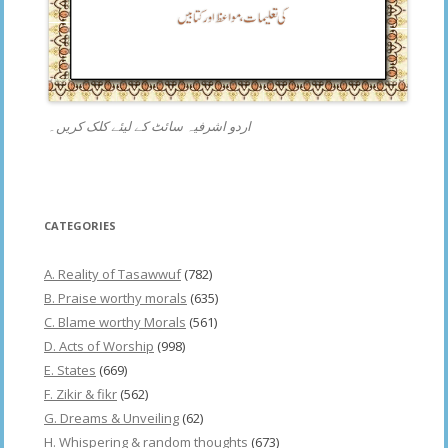
اردو اشرفیہ سائٹ کے لیئے کلک کریں۔
CATEGORIES
A. Reality of Tasawwuf
(782)
B. Praise worthy morals
(635)
C. Blame worthy Morals
(561)
D. Acts of Worship
(998)
E. States
(669)
F. Zikir & fikr
(562)
G. Dreams & Unveiling
(62)
H. Whispering & random thoughts
(673)