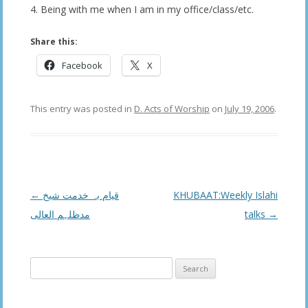
4. Being with me when I am in my office/class/etc.
Share this:
Facebook
X
This entry was posted in
D. Acts of Worship
on
July 19, 2006
.
Post
←
قیام بہ خدمت شیخ
KHUBAAT:Weekly Islahi
navigation
مدظلہم العالی
talks
→
Search
for: