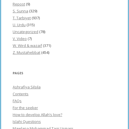
Repost
(9)
S. Sunna
(329)
T. Tarbiyet
(937)
U. Urdu
(315)
Uncategorized
(78)
V. Video
(7)
W. Wird & wazaif
(371)
Z. Mustahebbat
(454)
PAGES
Ashrafiya Silsila
Contents
FAQs
For the seeker
How to develop Allah’s love?
Islahi Questions
Mawlana Mohammad Taqi Usmani