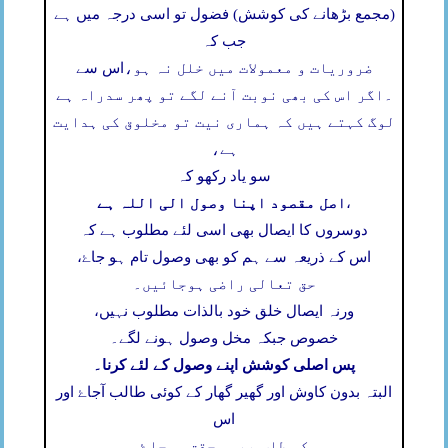
(مجمع بڑھانے کی کوشش) فضول تو اسی درجہ میں ہے
جب کہ
ضروریات و معمولات میں خلل نہ ہو،
اس سے
۔
اگر اس کی بھی نوبت آنے لگے تو پھر سدراہ ہے
لوگ کہتے ہیں کہ ہماری نیت تو مخلوق کی ہدایت
ہے،
سو یاد رکھو کہ
اصل مقصود اپنا وصول الی اللہ ہے
،
دوسروں کا ایصال بھی اسی لئے مطلوب ہے کہ
اس کے ذریعہ سے ہم کو بھی وصول تام ہو جاۓ،
حق تعالی راضی ہوجائیں۔
ورنہ ایصال خلق خود بالذات مطلوب نہیں،
خصوص جبکہ مخل وصول ہونے لگے۔
پس اصلی کوشش اپنے وصول کے لئے کرنا۔
البتہ بدون کاوش اور گھیر گھار کے کوئی طالب آجاۓ اور
اس
کی طلب بھی محقق ہوجاۓ