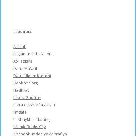
BLOGROLL
Al Islah
Al Qamar Publications
At-Tazkiya
Darul Ma'arif
Darul Uloom Karachi
Deoband.org
Hadhrat
Idar-a-Ghufran
Idara e Ashrafia Azizia
Ilmgate
In Shaykh's Clothing
Islamic Books City
Khanqah Imdadiya Ashrafiya