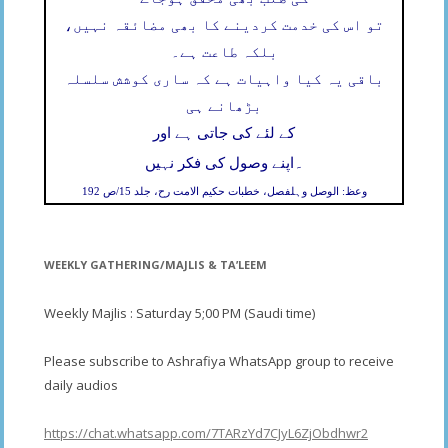
تو اس کی خدمت کردینے کا بھی مضائقہ نہیں،
بلکہ طاعت ہے۔
باقی یہ کیا واہیات ہے کہ ساری کوشش سلسلہ
بڑھانے ہی
کے لئے کی جاتی ہے اور
۔
اپنے وصول کی فکر نہیں
وعظ: الوصل وہلفصل، خطبات حکیم الامت رح، جلد 15/ص 192
WEEKLY GATHERING/MAJLIS & TA’LEEM
Weekly Majlis : Saturday 5;00 PM (Saudi time)
Please subscribe to Ashrafiya WhatsApp group to receive
daily audios
https://chat.whatsapp.com/7TARzYd7CJyL6ZjObdhwr2