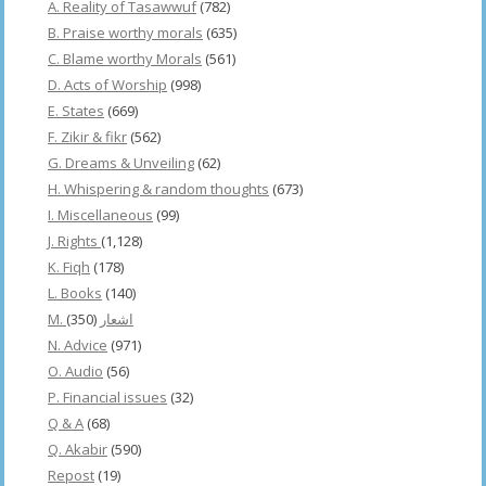
A. Reality of Tasawwuf
(782)
B. Praise worthy morals
(635)
C. Blame worthy Morals
(561)
D. Acts of Worship
(998)
E. States
(669)
F. Zikir & fikr
(562)
G. Dreams & Unveiling
(62)
H. Whispering & random thoughts
(673)
I. Miscellaneous
(99)
J. Rights
(1,128)
K. Fiqh
(178)
L. Books
(140)
(350)
M. اشعار
N. Advice
(971)
O. Audio
(56)
P. Financial issues
(32)
Q & A
(68)
Q. Akabir
(590)
Repost
(19)