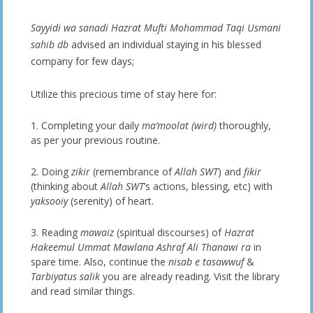
Sayyidi wa sanadi Hazrat Mufti Mohammad Taqi Usmani
sahib db
advised an individual staying in his blessed
company for few days;
Utilize this precious time of stay here for:
1. Completing your daily
ma’moolat (wird)
thoroughly,
as per your previous routine.
2. Doing
zikir
(remembrance of
Allah SWT
) and
fikir
(thinking about
Allah SWT
’s actions, blessing, etc) with
yaksooiy
(serenity) of heart.
3. Reading
mawaiz
(spiritual discourses) of
Hazrat
Hakeemul Ummat Mawlana Ashraf Ali Thanawi ra
in
spare time. Also, continue the
nisab e tasawwuf
&
Tarbiyatus salik
you are already reading. Visit the library
and read similar things.