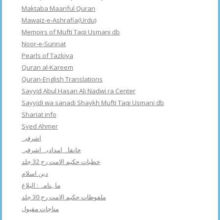
Maktaba Maariful Quran
Mawaiz-e-Ashrafia(Urdu)
Memoirs of Mufti Taqi Usmani db
Noor-e-Sunnat
Pearls of Tazkiya
Quran al-Kareem
Quran-English Translations
Sayyid Abul Hasan Ali Nadwi ra Center
Sayyidi wa sanadi Shaykh Mufti Taqi Usmani db
Shariat info
Syed Ahmer
اشرفبہ
خانقاہ امدادیہ اشرفیہ
خطبات حکیم الامت رح 32 جلد
دین اسلام
ماہنامہ : البلاغ
ملفوظات حکیم الامت رح 30 جلد
مناجات مقبول