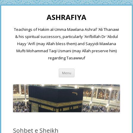
ASHRAFIYA
Teachings of Hakim al-Umma Mawlana Ashraf 'Ali Thanawi
& his spiritual successors, particularly 'Arifbillah Dr 'Abdul
Hayy 'Arifi (may Allah bless them) and Sayyidi Mawlana
Mufti Mohammad Taqi Usmani (may Allah preserve him)
regarding Tasawwuf
Skip
Menu
to
content
Sohbet e Sheikh