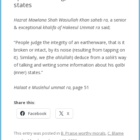
states
Hazrat Mawlana Shah Wasiullah Khan saheb ra,
a senior
& exceptional
khalifa of Hakeeul Ummat ra
said;
“People judge the integrity of an earthenware, that is it
broken or intact, by its noise (resulting from tapping on
it). Similarly, we (the
ahlullah
) deduce from a
salik’s
way
of talking and writing some information about his
qalbi
(inner) states.”
Halaat e Muslehul ummat ra,
page 51
Share this:
Facebook
X
This entry was posted in
B. Praise worthy morals
,
C. Blame