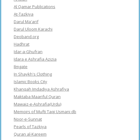
Al Qamar Publications
At-Tazkiya
Darul Ma'arif
Darul Uloom Karachi
Deoband.org
Hadhrat
Idar-a-Ghufran
Idara e Ashrafia Azizia
Ilmgate
In Shaykh's Clothing
Islamic Books City
Khanqah Imdadiya Ashrafiya
Maktaba Maariful Quran
Mawaiz-e-Ashrafia(Urdu)
Memoirs of Mufti Taqi Usmani db
Noor-e-Sunnat
Pearls of Tazkiya
Quran al-Kareem