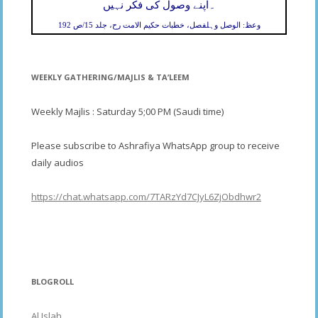
۔
اپنے وصول کی فکر نہیں
وعظ: الوصل وہلفصل، خطبات حکیم الامت رح، جلد 15/ص 192
WEEKLY GATHERING/MAJLIS & TA’LEEM
Weekly Majlis : Saturday 5;00 PM (Saudi time)
Please subscribe to Ashrafiya WhatsApp group to receive
daily audios
https://chat.whatsapp.com/7TARzYd7CJyL6ZjObdhwr2
BLOGROLL
Al Islah