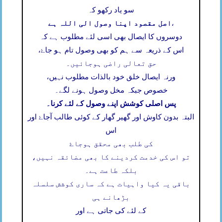
سو یاد رکھو کہ
اصل مقصود اپنا وصول الی اللہ ہے
،
دوسروں کا ایصال بھی اسی لئے مطلوب ہے کہ
اس کے ذریعہ سے ہم کو بھی وصول تام ہو جاۓ،
حق تعالی راضی ہوجائیں۔
ورنہ ایصال خلق خود بالذات مطلوب نہیں،
خصوص جبکہ مخل وصول ہونے لگے۔
پس اصلی کوشش اپنے وصول کے لئے کرنا۔
البتہ بدون کاوش اور گھیر گھار کے کوئی طالب آجاۓ اور
اس
کی طلب بھی محقق ہوجاۓ
تو اس کی خدمت کردینے کا بھی مضائقہ نہیں،
بلکہ طاعت ہے۔
باقی یہ کیا واہیات ہے کہ ساری کوشش سلسلہ
بڑھانے ہی
کے لئے کی جاتی ہے اور