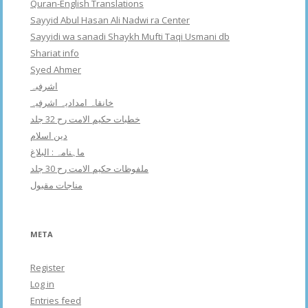
Quran-English Translations
Sayyid Abul Hasan Ali Nadwi ra Center
Sayyidi wa sanadi Shaykh Mufti Taqi Usmani db
Shariat info
Syed Ahmer
اشرفبہ
خانقاہ امدادیہ اشرفیہ
خطبات حکیم الامت رح 32 جلد
دین اسلام
ماہنامہ : البلاغ
ملفوظات حکیم الامت رح 30 جلد
مناجات مقبول
META
Register
Log in
Entries feed