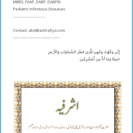
MBBS, FAAP, DABP, DABPID
Pediatric Infectious Diseases
....................................
Contact:
abd@ashrafiya.com
----- ------- --------- --------- ------
إِنِّي وَجَّهْتُ وَجْهِيَ لِلَّذِي فَطَرَ السَّمَاوَاتِ وَالأَرْضَ
حَنِيفًا وَمَا أَنَاْ مِنَ لْمُشْرِكِينَ