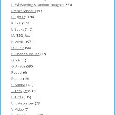
H. Whispering & random thoughts
(673)
I. Miscellaneous
(99)
J. Rights
(1,128)
K. Fiqh
(178)
L. Books
(140)
(350)
M. اشعار
N. Advice
(971)
O. Audio
(56)
P. Financial issues
(32)
Q & A
(68)
Q. Akabir
(590)
Repost
(9)
Repost
(19)
S. Sunna
(329)
T. Tarbiyet
(937)
U. Urdu
(315)
Uncategorized
(78)
V. Video
(7)