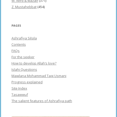
W. Wird & wazaif
(371)
Z. Mustahebbat
(454)
PAGES
Ashrafiya Silsila
Contents
FAQs
For the seeker
How to develop Allah’s love?
Islahi Questions
Mawlana Mohammad Taqi Usmani
Progress explained
Site Index
Tasawwuf
The salient features of Ashrafiya path