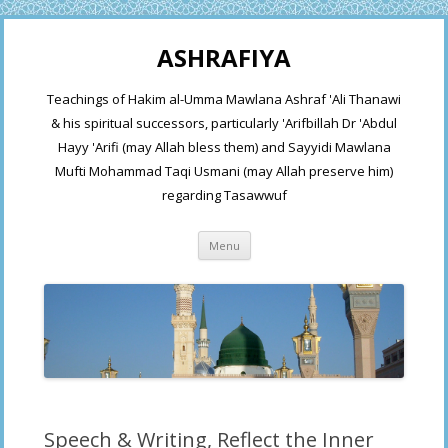
ASHRAFIYA
Teachings of Hakim al-Umma Mawlana Ashraf 'Ali Thanawi
& his spiritual successors, particularly 'Arifbillah Dr 'Abdul
Hayy 'Arifi (may Allah bless them) and Sayyidi Mawlana
Mufti Mohammad Taqi Usmani (may Allah preserve him)
regarding Tasawwuf
Skip
Menu
to
content
Speech & Writing, Reflect the Inner