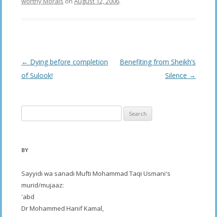
worthy Morals
on
August 12, 2006
.
Post
←
Dying before completion
Benefiting from Sheikh’s
navigation
of Sulook!
Silence
→
Search
for:
BY
Sayyidi wa sanadi Mufti Mohammad Taqi Usmani's
murid/mujaaz:
'abd
Dr Mohammed Hanif Kamal,