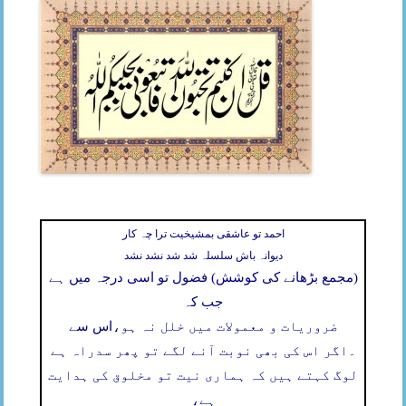
احمد تو عاشقی بمشیخیت ترا چہ کار
دیوانہ باش سلسلہ شد شد نشد نشد
(مجمع بڑھانے کی کوشش) فضول تو اسی درجہ میں ہے
جب کہ
ضروریات و معمولات میں خلل نہ ہو،
اس سے
۔
اگر اس کی بھی نوبت آنے لگے تو پھر سدراہ ہے
لوگ کہتے ہیں کہ ہماری نیت تو مخلوق کی ہدایت
ہے،