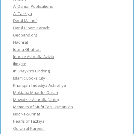
Al Qamar Publications
At-Tazkiya
Darul Ma'arif
Darul Uloom Karachi
Deoband.org
Hadhrat
Idar-a-Ghufran
Idara e Ashrafia Azizia
Ilmgate
In Shaykh's Clothing
Islamic Books City
Khanqah Imdadiya Ashrafiya
Maktaba Maariful Quran
Mawaiz-e-Ashrafia(Urdu)
Memoirs of Mufti Taqi Usmani db
Noor-e-Sunnat
Pearls of Tazkiya
Quran al-Kareem