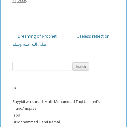
31, 2006
.
Post
←
Dreaming of Prophet
Useless reflection
→
navigation
صلى الله عليه وسلم
Search
for:
BY
Sayyidi wa sanadi Mufti Mohammad Taqi Usmani's
murid/mujaaz:
'abd
Dr Mohammed Hanif Kamal,