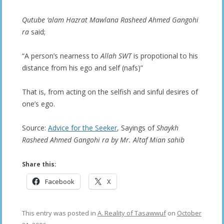
Qutube ‘alam Hazrat Mawlana Rasheed Ahmed Gangohi
ra
said;
“A person’s nearness to
Allah SWT
is propotional to his
distance from his ego and self (nafs)”
That is, from acting on the selfish and sinful desires of
one’s ego.
Source:
Advice for the Seeker
, Sayings of
Shaykh
Rasheed Ahmed Gangohi ra by Mr. Altaf Mian sahib
Share this:
Facebook
X
This entry was posted in
A. Reality of Tasawwuf
on
October