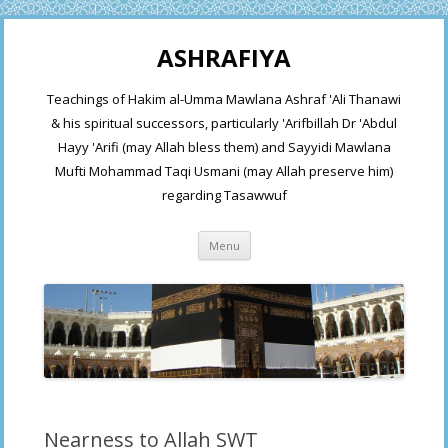
ASHRAFIYA
Teachings of Hakim al-Umma Mawlana Ashraf 'Ali Thanawi
& his spiritual successors, particularly 'Arifbillah Dr 'Abdul
Hayy 'Arifi (may Allah bless them) and Sayyidi Mawlana
Mufti Mohammad Taqi Usmani (may Allah preserve him)
regarding Tasawwuf
Skip
Menu
to
content
Nearness to Allah SWT