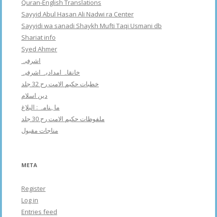
Quran-English Translations
Sayyid Abul Hasan Ali Nadwi ra Center
Sayyidi wa sanadi Shaykh Mufti Taqi Usmani db
Shariat info
Syed Ahmer
اشرفبہ
خانقاہ امدادیہ اشرفیہ
خطبات حکیم الامت رح 32 جلد
دین اسلام
ماہنامہ : البلاغ
ملفوظات حکیم الامت رح 30 جلد
مناجات مقبول
META
Register
Log in
Entries feed