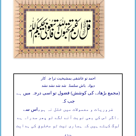
احمد تو عاشقی بمشیخیت ترا چہ کار
دیوانہ باش سلسلہ شد شد نشد نشد
(مجمع بڑھانے کی کوشش) فضول تو اسی درجہ میں ہے
جب کہ
ضروریات و معمولات میں خلل نہ ہو،
اس سے
۔
اگر اس کی بھی نوبت آنے لگے تو پھر سدراہ ہے
لوگ کہتے ہیں کہ ہماری نیت تو مخلوق کی ہدایت
ہے،