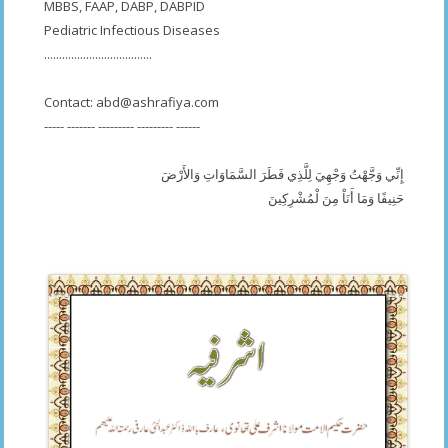
MBBS, FAAP, DABP, DABPID
Pediatric Infectious Diseases
....................................
Contact:
abd@ashrafiya.com
----- ------- --------- --------- ------
إِنِّي وَجَّهْتُ وَجْهِيَ لِلَّذِي فَطَرَ السَّمَاوَاتِ وَالأَرْضَ
حَنِيفًا وَمَا أَنَاْ مِنَ لْمُشْرِكِينَ