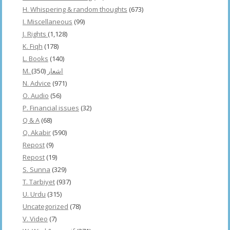
H. Whispering & random thoughts
(673)
I. Miscellaneous
(99)
J. Rights
(1,128)
K. Fiqh
(178)
L. Books
(140)
(350)
M. اشعار
N. Advice
(971)
O. Audio
(56)
P. Financial issues
(32)
Q & A
(68)
Q. Akabir
(590)
Repost
(9)
Repost
(19)
S. Sunna
(329)
T. Tarbiyet
(937)
U. Urdu
(315)
Uncategorized
(78)
V. Video
(7)