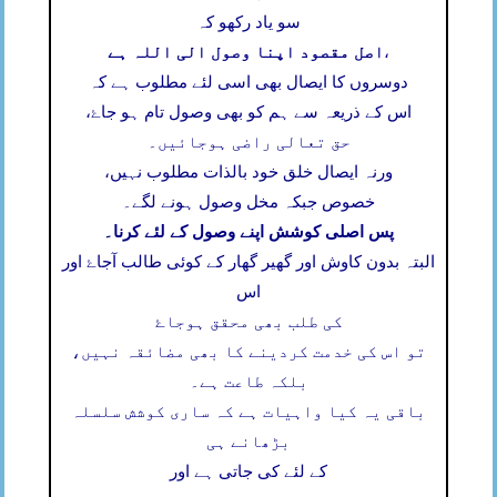
سو یاد رکھو کہ
اصل مقصود اپنا وصول الی اللہ ہے
،
دوسروں کا ایصال بھی اسی لئے مطلوب ہے کہ
اس کے ذریعہ سے ہم کو بھی وصول تام ہو جاۓ،
حق تعالی راضی ہوجائیں۔
ورنہ ایصال خلق خود بالذات مطلوب نہیں،
خصوص جبکہ مخل وصول ہونے لگے۔
پس اصلی کوشش اپنے وصول کے لئے کرنا۔
البتہ بدون کاوش اور گھیر گھار کے کوئی طالب آجاۓ اور
اس
کی طلب بھی محقق ہوجاۓ
تو اس کی خدمت کردینے کا بھی مضائقہ نہیں،
بلکہ طاعت ہے۔
باقی یہ کیا واہیات ہے کہ ساری کوشش سلسلہ
بڑھانے ہی
کے لئے کی جاتی ہے اور