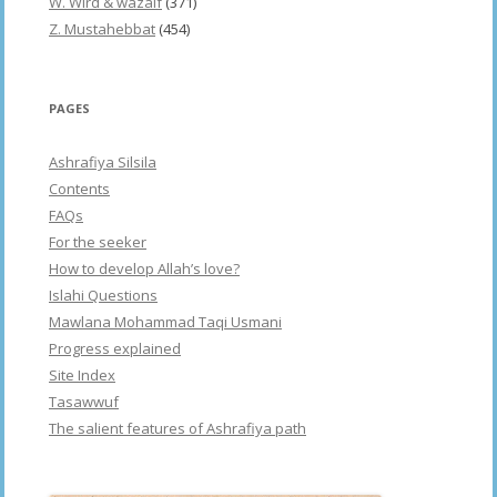
W. Wird & wazaif
(371)
Z. Mustahebbat
(454)
PAGES
Ashrafiya Silsila
Contents
FAQs
For the seeker
How to develop Allah’s love?
Islahi Questions
Mawlana Mohammad Taqi Usmani
Progress explained
Site Index
Tasawwuf
The salient features of Ashrafiya path