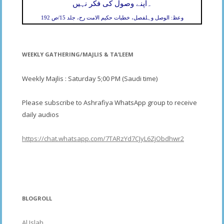
۔
اپنے وصول کی فکر نہیں
وعظ: الوصل وہلفصل، خطبات حکیم الامت رح، جلد 15/ص 192
WEEKLY GATHERING/MAJLIS & TA’LEEM
Weekly Majlis : Saturday 5;00 PM (Saudi time)
Please subscribe to Ashrafiya WhatsApp group to receive
daily audios
https://chat.whatsapp.com/7TARzYd7CJyL6ZjObdhwr2
BLOGROLL
Al Islah