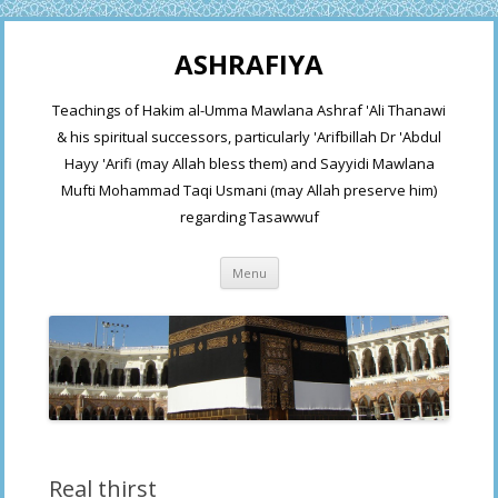
ASHRAFIYA
Teachings of Hakim al-Umma Mawlana Ashraf 'Ali Thanawi
& his spiritual successors, particularly 'Arifbillah Dr 'Abdul
Hayy 'Arifi (may Allah bless them) and Sayyidi Mawlana
Mufti Mohammad Taqi Usmani (may Allah preserve him)
regarding Tasawwuf
Skip
Menu
to
content
Real thirst