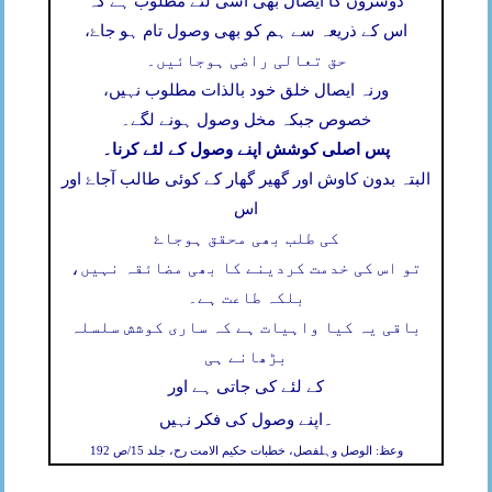
دوسروں کا ایصال بھی اسی لئے مطلوب ہے کہ
اس کے ذریعہ سے ہم کو بھی وصول تام ہو جاۓ،
حق تعالی راضی ہوجائیں۔
ورنہ ایصال خلق خود بالذات مطلوب نہیں،
خصوص جبکہ مخل وصول ہونے لگے۔
پس اصلی کوشش اپنے وصول کے لئے کرنا۔
البتہ بدون کاوش اور گھیر گھار کے کوئی طالب آجاۓ اور
اس
کی طلب بھی محقق ہوجاۓ
تو اس کی خدمت کردینے کا بھی مضائقہ نہیں،
بلکہ طاعت ہے۔
باقی یہ کیا واہیات ہے کہ ساری کوشش سلسلہ
بڑھانے ہی
کے لئے کی جاتی ہے اور
۔
اپنے وصول کی فکر نہیں
وعظ: الوصل وہلفصل، خطبات حکیم الامت رح، جلد 15/ص 192