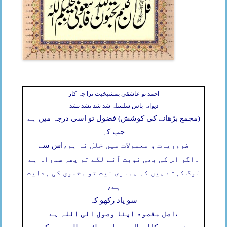
احمد تو عاشقی بمشیخیت ترا چہ کار
دیوانہ باش سلسلہ شد شد نشد نشد
(مجمع بڑھانے کی کوشش) فضول تو اسی درجہ میں ہے
جب کہ
ضروریات و معمولات میں خلل نہ ہو،
اس سے
۔
اگر اس کی بھی نوبت آنے لگے تو پھر سدراہ ہے
لوگ کہتے ہیں کہ ہماری نیت تو مخلوق کی ہدایت
ہے،
سو یاد رکھو کہ
اصل مقصود اپنا وصول الی اللہ ہے
،