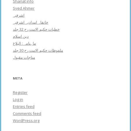
Shariat info
Syed Ahmer
اشرفبہ
خانقاہ امدادیہ اشرفیہ
خطبات حکیم الامت رح 32 جلد
دین اسلام
ماہنامہ : البلاغ
ملفوظات حکیم الامت رح 30 جلد
مناجات مقبول
META
Register
Log in
Entries feed
Comments feed
WordPress.org