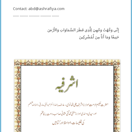
Contact:
abd@ashrafiya.com
----- ------- --------- --------- ------
إِنِّي وَجَّهْتُ وَجْهِيَ لِلَّذِي فَطَرَ السَّمَاوَاتِ وَالأَرْضَ
حَنِيفًا وَمَا أَنَاْ مِنَ لْمُشْرِكِينَ