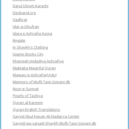
Darul Uloom Karachi
Deoband.org
Hadhrat
Idar-a-Ghufran
Idara e Ashrafia Azizia
Ilmgate
In Shaykh's Clothing
Islamic Books City
Khanqah Imdadiya Ashrafiya
Maktaba Maariful Quran
Mawaiz-e-Ashrafia(Urdu)
Memoirs of Mufti Taqi Usmani db
Noor-e-Sunnat
Pearls of Tazkiya
Quran al-Kareem
Quran-English Translations
Sayyid Abul Hasan Ali Nadwi ra Center
Sayyidi wa sanadi Shaykh Mufti Taqi Usmani db