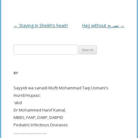
Post
←
Staying in Sheikh’s heart!
Hajj without تصريح
→
navigation
Search
for:
BY
Sayyidi wa sanadi Mufti Mohammad Taqi Usmani's
murid/mujaaz:
'abd
Dr Mohammed Hanif Kamal,
MBBS, FAAP, DABP, DABPID
Pediatric Infectious Diseases
....................................