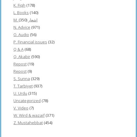
K. Fiqh
(178)
L. Books
(140)
(350)
M. اشعار
N. Advice
(971)
O. Audio
(56)
P. Financial issues
(32)
Q & A
(68)
Q. Akabir
(590)
Repost
(19)
Repost
(9)
S. Sunna
(329)
T. Tarbiyet
(937)
U. Urdu
(315)
Uncategorized
(78)
V. Video
(7)
W. Wird & wazaif
(371)
Z. Mustahebbat
(454)