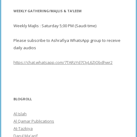
WEEKLY GATHERING/MAJLIS & TA’LEEM
Weekly Majlis : Saturday 5;00 PM (Saudi time)
Please subscribe to Ashrafiya WhatsApp group to receive
daily audios
https://chat.whatsapp.com/7TARzYd7CJyL6ZjObdhwr2
BLOGROLL
Al Islah
Al Qamar Publications
At-Tazkiya
Darul Ma'arif