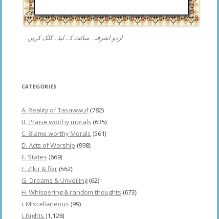
اردو اشرفیہ سائٹ کے لیئے کلک کریں۔
CATEGORIES
A. Reality of Tasawwuf
(782)
B. Praise worthy morals
(635)
C. Blame worthy Morals
(561)
D. Acts of Worship
(998)
E. States
(669)
F. Zikir & fikr
(562)
G. Dreams & Unveiling
(62)
H. Whispering & random thoughts
(673)
I. Miscellaneous
(99)
J. Rights
(1,128)