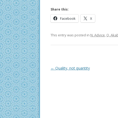
Share this:
Facebook
X
This entry was posted in
N. Advice
,
Q. Akab
Post
←
Quality, not quantity
navigation