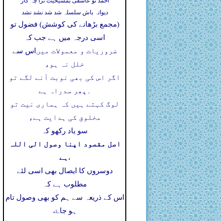
احمد تو عاشقی بمشیخیت ترا چہ کار
دیوانہ باش سلسلہ شد شد نشد نشد
(مجمع بڑھانے کی کوشش) فضول تو
اسی درجہ میں ہے جب کہ
ضروریات و معمولات میں
اس سے
خلل نہ ہو،
اگر اس کی بھی نوبت آنے لگے تو
۔
پھر سدراہ ہے
لوگ کہتے ہیں کہ ہماری نیت تو
مخلوق کی ہدایت ہے،
سو یاد رکھو کہ
اصل مقصود اپنا وصول الی اللہ
ہے
،
دوسروں کا ایصال بھی اسی لئے
مطلوب ہے کہ
اس کے ذریعہ سے ہم کو بھی وصول تام
ہو جاۓ،