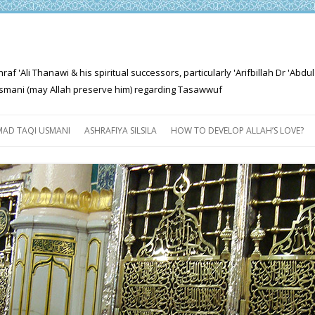
'Ali Thanawi & his spiritual successors, particularly 'Arifbillah Dr 'Abdul
mani (may Allah preserve him) regarding Tasawwuf
Skip
to
AD TAQI USMANI
ASHRAFIYA SILSILA
HOW TO DEVELOP ALLAH’S LOVE?
content
THE SALIENT FEATURES OF
ASHRAFIYA PATH
FOR THE SEEKER
PROGRESS EXPLAINED