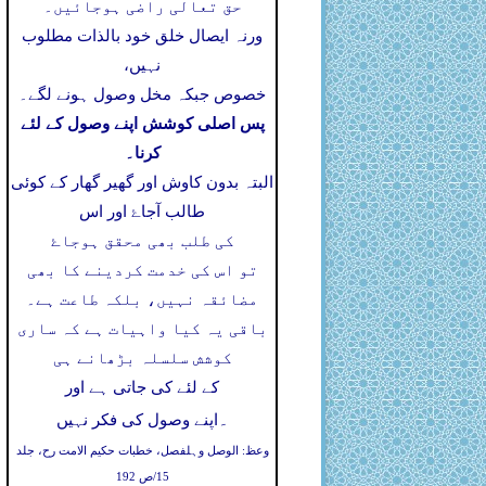
حق تعالی راضی ہوجائیں۔
ورنہ ایصال خلق خود بالذات مطلوب
نہیں،
خصوص جبکہ مخل وصول ہونے لگے۔
پس اصلی کوشش اپنے وصول کے لئے
کرنا۔
البتہ بدون کاوش اور گھیر گھار کے کوئی
طالب آجاۓ اور اس
کی طلب بھی محقق ہوجاۓ
تو اس کی خدمت کردینے کا بھی
مضائقہ نہیں، بلکہ طاعت ہے۔
باقی یہ کیا واہیات ہے کہ ساری
کوشش سلسلہ بڑھانے ہی
کے لئے کی جاتی ہے اور
۔
اپنے وصول کی فکر نہیں
وعظ: الوصل وہلفصل، خطبات حکیم الامت رح، جلد
15/ص 192