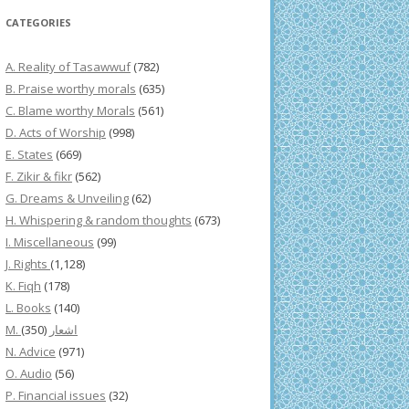
CATEGORIES
A. Reality of Tasawwuf
(782)
B. Praise worthy morals
(635)
C. Blame worthy Morals
(561)
D. Acts of Worship
(998)
E. States
(669)
F. Zikir & fikr
(562)
G. Dreams & Unveiling
(62)
H. Whispering & random thoughts
(673)
I. Miscellaneous
(99)
J. Rights
(1,128)
K. Fiqh
(178)
L. Books
(140)
(350)
M. اشعار
N. Advice
(971)
O. Audio
(56)
P. Financial issues
(32)