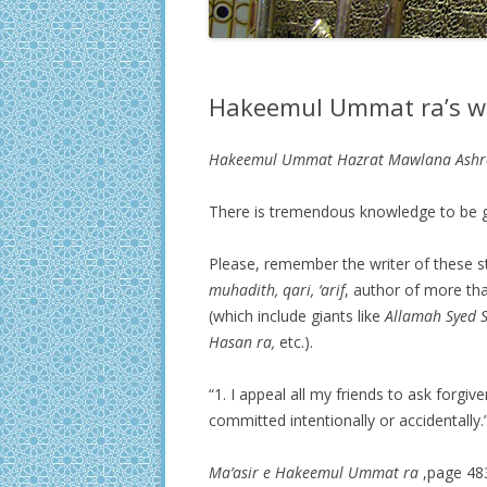
Hakeemul Ummat ra’s w
Hakeemul Ummat Hazrat Mawlana Ashraf
There is tremendous knowledge to be 
Please, remember the writer of these s
muhadith, qari, ‘arif
, author of more tha
(which include giants like
Allamah Syed 
Hasan ra,
etc.).
“1. I appeal all my friends to ask forgi
committed intentionally or accidentally.
Ma’asir e Hakeemul Ummat ra
,page 48