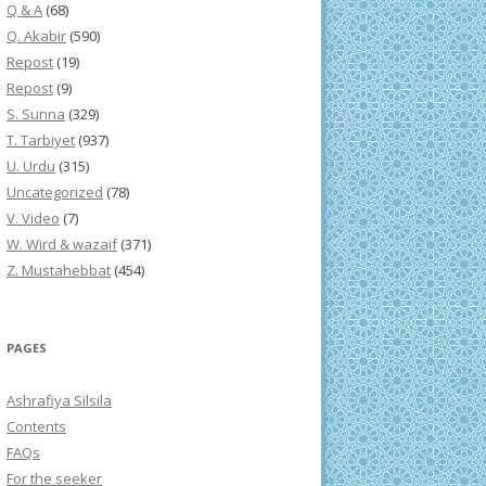
Q & A
(68)
Q. Akabir
(590)
Repost
(19)
Repost
(9)
S. Sunna
(329)
T. Tarbiyet
(937)
U. Urdu
(315)
Uncategorized
(78)
V. Video
(7)
W. Wird & wazaif
(371)
Z. Mustahebbat
(454)
PAGES
Ashrafiya Silsila
Contents
FAQs
For the seeker