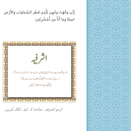
إِنِّي وَجَّهْتُ وَجْهِيَ لِلَّذِي فَطَرَ السَّمَاوَاتِ وَالأَرْضَ
حَنِيفًا وَمَا أَنَاْ مِنَ لْمُشْرِكِينَ
اردو اشرفیہ سائٹ کے لیئے کلک کریں۔