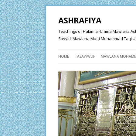
ASHRAFIYA
Teachings of Hakim al-Umma Mawlana Ashraf 
Sayyidi Mawlana Mufti Mohammad Taqi Us
HOME
TASAWWUF
MAWLANA MOHAMM