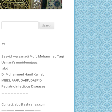
Search
for:
BY
Sayyidi wa sanadi Mufti Mohammad Taqi
Usmani's murid/mujaaz:
'abd
Dr Mohammed Hanif Kamal,
MBBS, FAAP, DABP, DABPID
Pediatric Infectious Diseases
....................................
Contact:
abd@ashrafiya.com
----- ------- --------- --------- ------