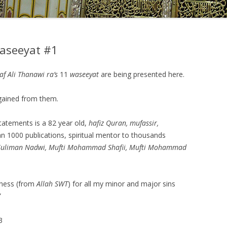
aseeyat #1
 Ali Thanawi ra’s
11
waseeyat
are being presented here.
gained from them.
tatements is a 82 year old,
hafiz Quran, mufassir,
n 1000 publications, spiritual mentor to thousands
Suliman Nadwi, Mufti Mohammad Shafii, Mufti Mohammad
veness (from
Allah SWT
) for all my minor and major sins
”
3