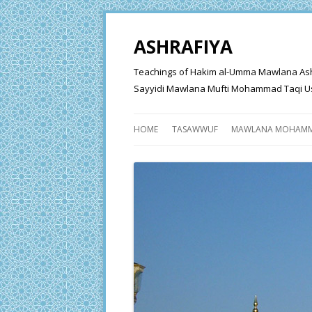
ASHRAFIYA
Teachings of Hakim al-Umma Mawlana Ashraf 
Sayyidi Mawlana Mufti Mohammad Taqi Us
HOME
TASAWWUF
MAWLANA MOHAMM