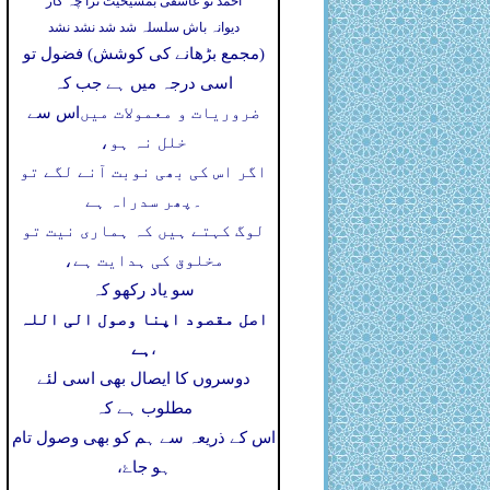
احمد تو عاشقی بمشیخیت ترا چہ کار
دیوانہ باش سلسلہ شد شد نشد نشد
(مجمع بڑھانے کی کوشش) فضول تو
اسی درجہ میں ہے جب کہ
ضروریات و معمولات میں
اس سے
خلل نہ ہو،
اگر اس کی بھی نوبت آنے لگے تو
۔
پھر سدراہ ہے
لوگ کہتے ہیں کہ ہماری نیت تو
مخلوق کی ہدایت ہے،
سو یاد رکھو کہ
اصل مقصود اپنا وصول الی اللہ
ہے
،
دوسروں کا ایصال بھی اسی لئے
مطلوب ہے کہ
اس کے ذریعہ سے ہم کو بھی وصول تام
ہو جاۓ،