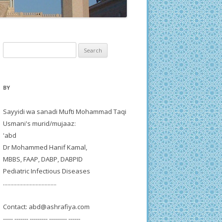
Search
for:
BY
Sayyidi wa sanadi Mufti Mohammad Taqi
Usmani's murid/mujaaz:
'abd
Dr Mohammed Hanif Kamal,
MBBS, FAAP, DABP, DABPID
Pediatric Infectious Diseases
....................................
Contact:
abd@ashrafiya.com
----- ------- --------- --------- ------