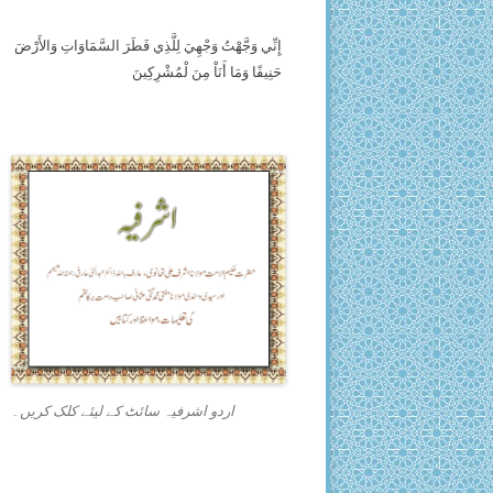
إِنِّي وَجَّهْتُ وَجْهِيَ لِلَّذِي فَطَرَ السَّمَاوَاتِ وَالأَرْضَ
حَنِيفًا وَمَا أَنَاْ مِنَ لْمُشْرِكِينَ
اردو اشرفیہ سائٹ کے لیئے کلک کریں۔