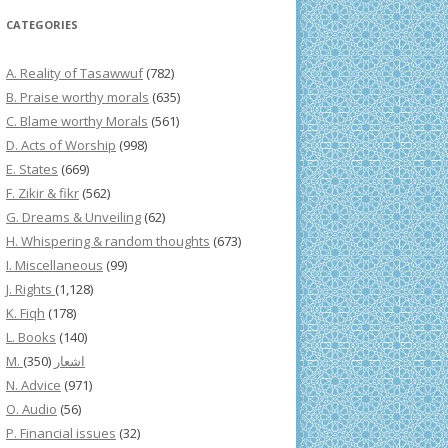
CATEGORIES
A. Reality of Tasawwuf
(782)
B. Praise worthy morals
(635)
C. Blame worthy Morals
(561)
D. Acts of Worship
(998)
E. States
(669)
F. Zikir & fikr
(562)
G. Dreams & Unveiling
(62)
H. Whispering & random thoughts
(673)
I. Miscellaneous
(99)
J. Rights
(1,128)
K. Fiqh
(178)
L. Books
(140)
(350)
M. اشعار
N. Advice
(971)
O. Audio
(56)
P. Financial issues
(32)