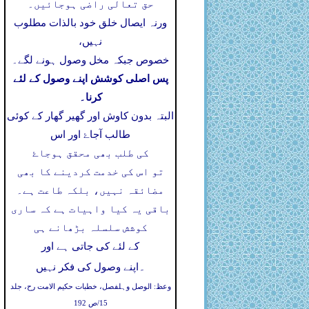
حق تعالی راضی ہوجائیں۔
ورنہ ایصال خلق خود بالذات مطلوب
نہیں،
خصوص جبکہ مخل وصول ہونے لگے۔
پس اصلی کوشش اپنے وصول کے لئے
کرنا۔
البتہ بدون کاوش اور گھیر گھار کے کوئی
طالب آجاۓ اور اس
کی طلب بھی محقق ہوجاۓ
تو اس کی خدمت کردینے کا بھی
مضائقہ نہیں، بلکہ طاعت ہے۔
باقی یہ کیا واہیات ہے کہ ساری
کوشش سلسلہ بڑھانے ہی
کے لئے کی جاتی ہے اور
۔
اپنے وصول کی فکر نہیں
وعظ: الوصل وہلفصل، خطبات حکیم الامت رح، جلد
15/ص 192