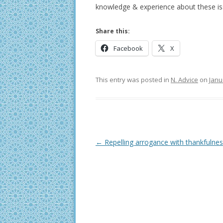
knowledge & experience about these is
Share this:
Facebook
X
This entry was posted in
N. Advice
on
Janu
Post
←
Repelling arrogance with thankfulne
navigation