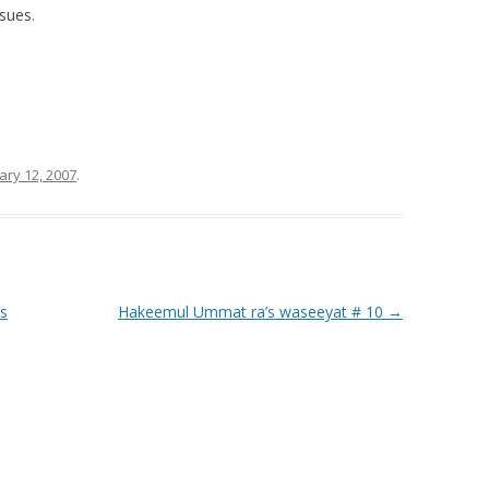
sues.
ary 12, 2007
.
ss
Hakeemul Ummat ra’s waseeyat # 10
→