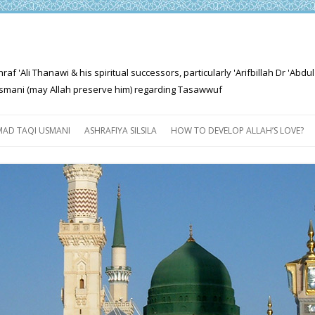
'Ali Thanawi & his spiritual successors, particularly 'Arifbillah Dr 'Abdul
mani (may Allah preserve him) regarding Tasawwuf
Skip
to
AD TAQI USMANI
ASHRAFIYA SILSILA
HOW TO DEVELOP ALLAH’S LOVE?
content
THE SALIENT FEATURES OF
ASHRAFIYA PATH
FOR THE SEEKER
PROGRESS EXPLAINED