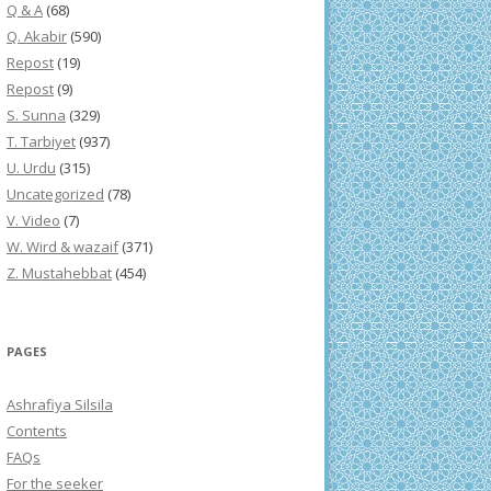
Q & A
(68)
Q. Akabir
(590)
Repost
(19)
Repost
(9)
S. Sunna
(329)
T. Tarbiyet
(937)
U. Urdu
(315)
Uncategorized
(78)
V. Video
(7)
W. Wird & wazaif
(371)
Z. Mustahebbat
(454)
PAGES
Ashrafiya Silsila
Contents
FAQs
For the seeker