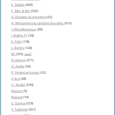
E. States
(669)
F. Zikir & fikr
(562)
G. Dreams & Unveiling
(62)
H. Whispering & random thoughts
(673)
I. Miscellaneous
(99)
J. Rights
(1,128)
K. Fiqh
(178)
L. Books
(140)
(350)
M. اشعار
N. Advice
(971)
O. Audio
(56)
P. Financial issues
(32)
Q & A
(68)
Q. Akabir
(590)
Repost
(9)
Repost
(19)
S. Sunna
(329)
T. Tarbiyet
(937)