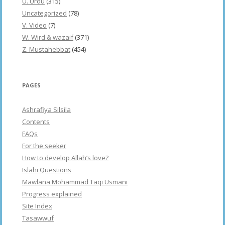
U. Urdu
(315)
Uncategorized
(78)
V. Video
(7)
W. Wird & wazaif
(371)
Z. Mustahebbat
(454)
PAGES
Ashrafiya Silsila
Contents
FAQs
For the seeker
How to develop Allah’s love?
Islahi Questions
Mawlana Mohammad Taqi Usmani
Progress explained
Site Index
Tasawwuf