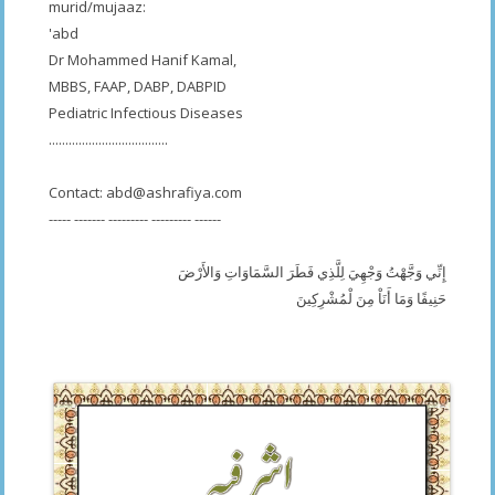
murid/mujaaz:
'abd
Dr Mohammed Hanif Kamal,
MBBS, FAAP, DABP, DABPID
Pediatric Infectious Diseases
....................................
Contact:
abd@ashrafiya.com
----- ------- --------- --------- ------
إِنِّي وَجَّهْتُ وَجْهِيَ لِلَّذِي فَطَرَ السَّمَاوَاتِ وَالأَرْضَ
حَنِيفًا وَمَا أَنَاْ مِنَ لْمُشْرِكِينَ