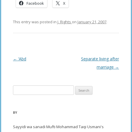
Facebook
X
This entry was posted in
J. Rights
on
January 21, 2007
.
Post
←
‘Abd
Separate living after
navigation
marriage
→
Search
for:
BY
Sayyidi wa sanadi Mufti Mohammad Taqi Usmani's