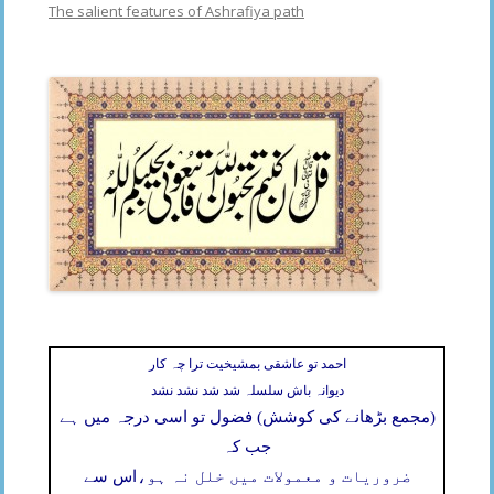
The salient features of Ashrafiya path
احمد تو عاشقی بمشیخیت ترا چہ کار
دیوانہ باش سلسلہ شد شد نشد نشد
(مجمع بڑھانے کی کوشش) فضول تو اسی درجہ میں ہے
جب کہ
ضروریات و معمولات میں خلل نہ ہو،
اس سے