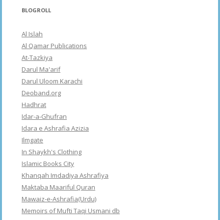
BLOGROLL
Al Islah
Al Qamar Publications
At-Tazkiya
Darul Ma'arif
Darul Uloom Karachi
Deoband.org
Hadhrat
Idar-a-Ghufran
Idara e Ashrafia Azizia
Ilmgate
In Shaykh's Clothing
Islamic Books City
Khanqah Imdadiya Ashrafiya
Maktaba Maariful Quran
Mawaiz-e-Ashrafia(Urdu)
Memoirs of Mufti Taqi Usmani db