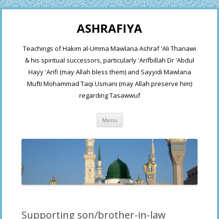
ASHRAFIYA
Teachings of Hakim al-Umma Mawlana Ashraf 'Ali Thanawi
& his spiritual successors, particularly 'Arifbillah Dr 'Abdul
Hayy 'Arifi (may Allah bless them) and Sayyidi Mawlana
Mufti Mohammad Taqi Usmani (may Allah preserve him)
regarding Tasawwuf
Skip
Menu
to
content
Supporting son/brother-in-law