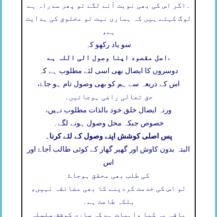
۔
اگر اس کی بھی نوبت آنے لگے تو پھر سدراہ ہے
لوگ کہتے ہیں کہ ہماری نیت تو مخلوق کی ہدایت
ہے،
سو یاد رکھو کہ
اصل مقصود اپنا وصول الی اللہ ہے
،
دوسروں کا ایصال بھی اسی لئے مطلوب ہے کہ
اس کے ذریعہ سے ہم کو بھی وصول تام ہو جاۓ،
حق تعالی راضی ہوجائیں۔
ورنہ ایصال خلق خود بالذات مطلوب نہیں،
خصوص جبکہ مخل وصول ہونے لگے۔
پس اصلی کوشش اپنے وصول کے لئے کرنا۔
البتہ بدون کاوش اور گھیر گھار کے کوئی طالب آجاۓ اور
اس
کی طلب بھی محقق ہوجاۓ
تو اس کی خدمت کردینے کا بھی مضائقہ نہیں،
بلکہ طاعت ہے۔
باقی یہ کیا واہیات ہے کہ ساری کوشش سلسلہ