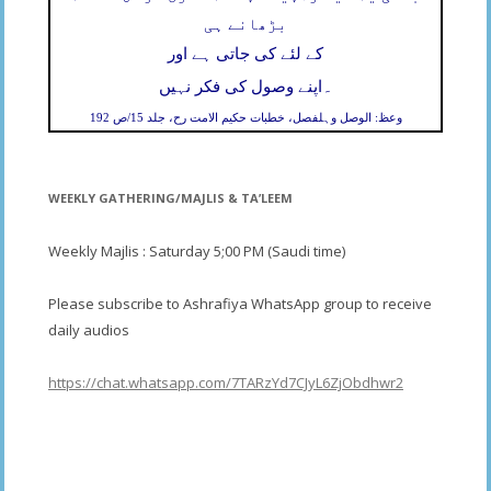
بڑھانے ہی
کے لئے کی جاتی ہے اور
۔
اپنے وصول کی فکر نہیں
وعظ: الوصل وہلفصل، خطبات حکیم الامت رح، جلد 15/ص 192
WEEKLY GATHERING/MAJLIS & TA’LEEM
Weekly Majlis : Saturday 5;00 PM (Saudi time)
Please subscribe to Ashrafiya WhatsApp group to receive
daily audios
https://chat.whatsapp.com/7TARzYd7CJyL6ZjObdhwr2