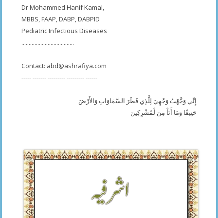
Dr Mohammed Hanif Kamal,
MBBS, FAAP, DABP, DABPID
Pediatric Infectious Diseases
....................................
Contact:
abd@ashrafiya.com
----- ------- --------- --------- ------
إِنِّي وَجَّهْتُ وَجْهِيَ لِلَّذِي فَطَرَ السَّمَاوَاتِ وَالأَرْضَ
حَنِيفًا وَمَا أَنَاْ مِنَ لْمُشْرِكِينَ