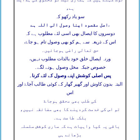
ہے،
سو یاد رکھو کہ
اصل مقصود اپنا وصول الی اللہ ہے
،
دوسروں کا ایصال بھی اسی لئے مطلوب ہے کہ
اس کے ذریعہ سے ہم کو بھی وصول تام ہو جاۓ،
حق تعالی راضی ہوجائیں۔
ورنہ ایصال خلق خود بالذات مطلوب نہیں،
خصوص جبکہ مخل وصول ہونے لگے۔
پس اصلی کوشش اپنے وصول کے لئے کرنا۔
البتہ بدون کاوش اور گھیر گھار کے کوئی طالب آجاۓ اور
اس
کی طلب بھی محقق ہوجاۓ
تو اس کی خدمت کردینے کا بھی مضائقہ نہیں،
بلکہ طاعت ہے۔
باقی یہ کیا واہیات ہے کہ ساری کوشش سلسلہ
بڑھانے ہی