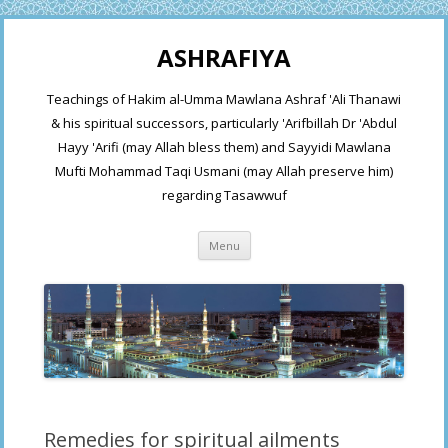
ASHRAFIYA
Teachings of Hakim al-Umma Mawlana Ashraf 'Ali Thanawi
& his spiritual successors, particularly 'Arifbillah Dr 'Abdul
Hayy 'Arifi (may Allah bless them) and Sayyidi Mawlana
Mufti Mohammad Taqi Usmani (may Allah preserve him)
regarding Tasawwuf
Skip
Menu
to
content
Remedies for spiritual ailments