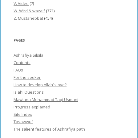
V. Video
(7)
W. Wird & wazaif
(371)
Z. Mustahebbat
(454)
PAGES
Ashrafiya Silsila
Contents
FAQs
For the seeker
How to develop Allah’s love?
Islahi Questions
Mawlana Mohammad Taqi Usmani
Progress explained
Site Index
Tasawwuf
The salient features of Ashrafiya path