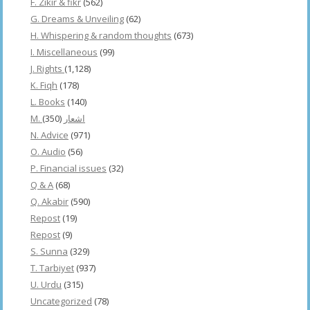
F. Zikir & fikr
(562)
G. Dreams & Unveiling
(62)
H. Whispering & random thoughts
(673)
I. Miscellaneous
(99)
J. Rights
(1,128)
K. Fiqh
(178)
L. Books
(140)
(350)
M. اشعار
N. Advice
(971)
O. Audio
(56)
P. Financial issues
(32)
Q & A
(68)
Q. Akabir
(590)
Repost
(19)
Repost
(9)
S. Sunna
(329)
T. Tarbiyet
(937)
U. Urdu
(315)
Uncategorized
(78)