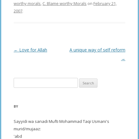
worthy morals
,
C. Blame worthy Morals
on
February 21,
2007
.
Post
←
Love for Allah
A unique way of self reform
navigation
→
Search
for:
BY
Sayyidi wa sanadi Mufti Mohammad Taqi Usmani's
murid/mujaaz:
'abd