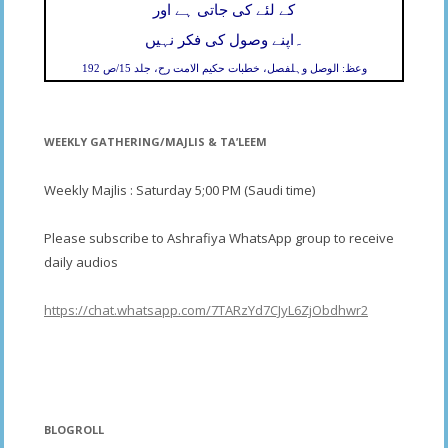
کے لئے کی جاتی ہے اور
۔
اپنے وصول کی فکر نہیں
وعظ: الوصل وہلفصل، خطبات حکیم الامت رح، جلد 15/ص 192
WEEKLY GATHERING/MAJLIS & TA’LEEM
Weekly Majlis : Saturday 5;00 PM (Saudi time)
Please subscribe to Ashrafiya WhatsApp group to receive
daily audios
https://chat.whatsapp.com/7TARzYd7CJyL6ZjObdhwr2
BLOGROLL