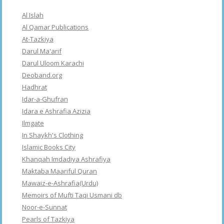
Al Islah
Al Qamar Publications
At-Tazkiya
Darul Ma'arif
Darul Uloom Karachi
Deoband.org
Hadhrat
Idar-a-Ghufran
Idara e Ashrafia Azizia
Ilmgate
In Shaykh's Clothing
Islamic Books City
Khanqah Imdadiya Ashrafiya
Maktaba Maariful Quran
Mawaiz-e-Ashrafia(Urdu)
Memoirs of Mufti Taqi Usmani db
Noor-e-Sunnat
Pearls of Tazkiya