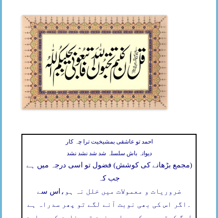
احمد تو عاشقی بمشیخیت ترا چہ کار
دیوانہ باش سلسلہ شد شد نشد نشد
(مجمع بڑھانے کی کوشش) فضول تو اسی درجہ میں ہے
جب کہ
ضروریات و معمولات میں خلل نہ ہو،
اس سے
۔
اگر اس کی بھی نوبت آنے لگے تو پھر سدراہ ہے
لوگ کہتے ہیں کہ ہماری نیت تو مخلوق کی ہدایت