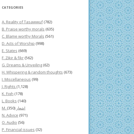
CATEGORIES
A. Reality of Tasawwuf
(782)
B. Praise worthy morals
(635)
C. Blame worthy Morals
(561)
D. Acts of Worship
(998)
E. States
(669)
F. Zikir & fikr
(562)
G. Dreams & Unveiling
(62)
H. Whispering & random thoughts
(673)
I. Miscellaneous
(99)
J. Rights
(1,128)
K. Fiqh
(178)
L. Books
(140)
(350)
M. اشعار
N. Advice
(971)
O. Audio
(56)
P. Financial issues
(32)