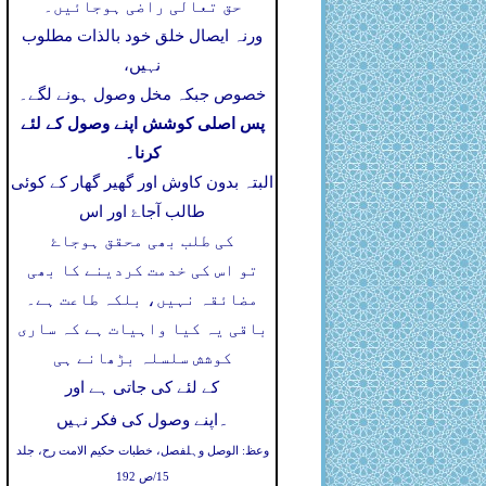
حق تعالی راضی ہوجائیں۔
ورنہ ایصال خلق خود بالذات مطلوب
نہیں،
خصوص جبکہ مخل وصول ہونے لگے۔
پس اصلی کوشش اپنے وصول کے لئے
کرنا۔
البتہ بدون کاوش اور گھیر گھار کے کوئی
طالب آجاۓ اور اس
کی طلب بھی محقق ہوجاۓ
تو اس کی خدمت کردینے کا بھی
مضائقہ نہیں، بلکہ طاعت ہے۔
باقی یہ کیا واہیات ہے کہ ساری
کوشش سلسلہ بڑھانے ہی
کے لئے کی جاتی ہے اور
۔
اپنے وصول کی فکر نہیں
وعظ: الوصل وہلفصل، خطبات حکیم الامت رح، جلد
15/ص 192