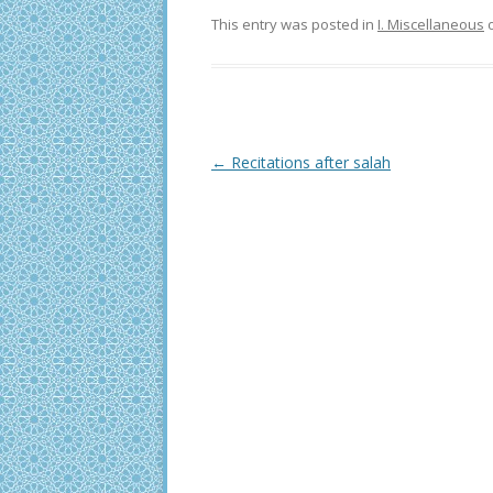
This entry was posted in
I. Miscellaneous
Post
←
Recitations after salah
navigation