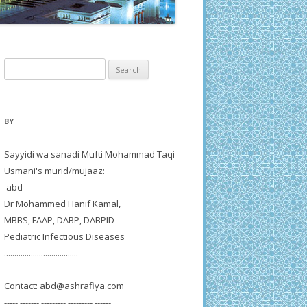
Search
for:
BY
Sayyidi wa sanadi Mufti Mohammad Taqi
Usmani's murid/mujaaz:
'abd
Dr Mohammed Hanif Kamal,
MBBS, FAAP, DABP, DABPID
Pediatric Infectious Diseases
....................................
Contact:
abd@ashrafiya.com
----- ------- --------- --------- ------