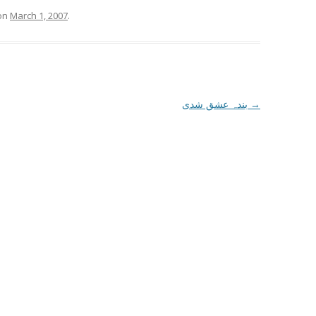
on
March 1, 2007
.
بندہ عشق شدی
→