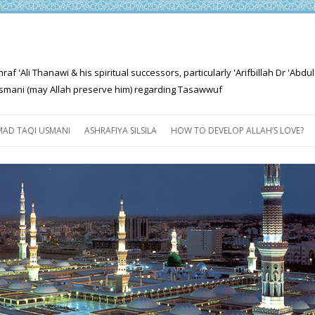
'Ali Thanawi & his spiritual successors, particularly 'Arifbillah Dr 'Abdul
mani (may Allah preserve him) regarding Tasawwuf
Skip
to
AD TAQI USMANI
ASHRAFIYA SILSILA
HOW TO DEVELOP ALLAH’S LOVE?
content
THE SALIENT FEATURES OF
ASHRAFIYA PATH
FOR THE SEEKER
PROGRESS EXPLAINED