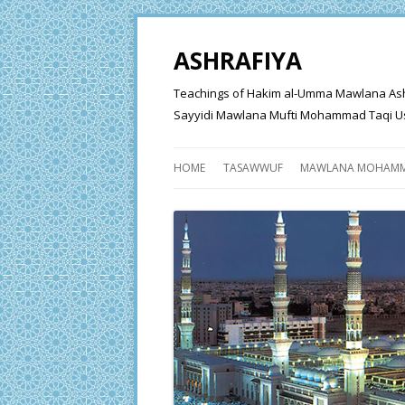
ASHRAFIYA
Teachings of Hakim al-Umma Mawlana Ashraf 
Sayyidi Mawlana Mufti Mohammad Taqi Us
HOME
TASAWWUF
MAWLANA MOHAMM