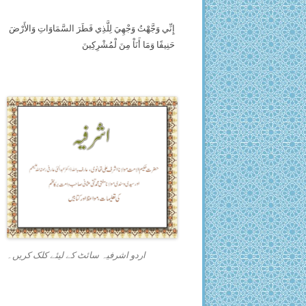
إِنِّي وَجَّهْتُ وَجْهِيَ لِلَّذِي فَطَرَ السَّمَاوَاتِ وَالأَرْضَ
حَنِيفًا وَمَا أَنَاْ مِنَ لْمُشْرِكِينَ
اردو اشرفیہ سائٹ کے لیئے کلک کریں۔