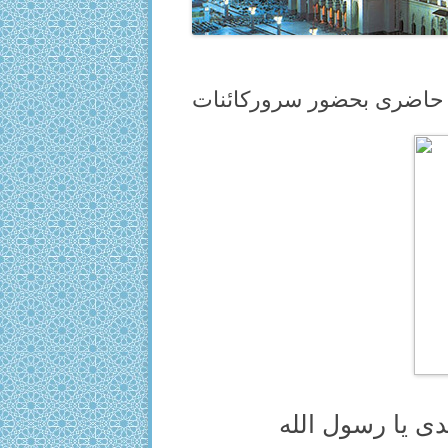
حاضرى بحضور سروركائنات
دى يا رسول الله