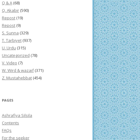
Q & A
(68)
Q. Akabir
(590)
Repost
(19)
Repost
(9)
S. Sunna
(329)
T. Tarbiyet
(937)
U. Urdu
(315)
Uncategorized
(78)
V. Video
(7)
W. Wird & wazaif
(371)
Z. Mustahebbat
(454)
PAGES
Ashrafiya Silsila
Contents
FAQs
For the seeker