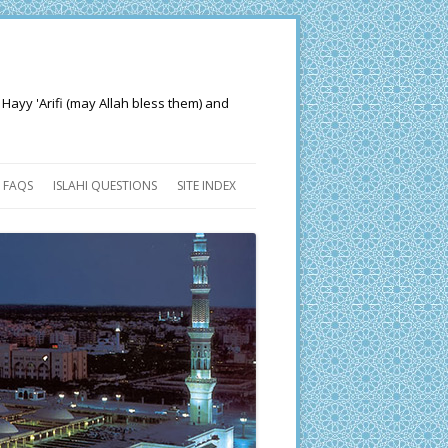
 Hayy 'Arifi (may Allah bless them) and
FAQS
ISLAHI QUESTIONS
SITE INDEX