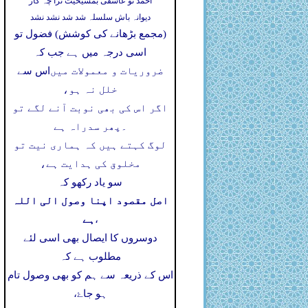
احمد تو عاشقی بمشیخیت ترا چہ کار
دیوانہ باش سلسلہ شد شد نشد نشد
(مجمع بڑھانے کی کوشش) فضول تو
اسی درجہ میں ہے جب کہ
ضروریات و معمولات میں
اس سے
خلل نہ ہو،
اگر اس کی بھی نوبت آنے لگے تو
۔
پھر سدراہ ہے
لوگ کہتے ہیں کہ ہماری نیت تو
مخلوق کی ہدایت ہے،
سو یاد رکھو کہ
اصل مقصود اپنا وصول الی اللہ
ہے
،
دوسروں کا ایصال بھی اسی لئے
مطلوب ہے کہ
اس کے ذریعہ سے ہم کو بھی وصول تام
ہو جاۓ،