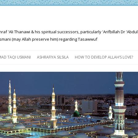
'Ali Thanawi & his spiritual successors, particularly 'Arifbillah Dr 'Abdul
mani (may Allah preserve him) regarding Tasawwuf
Skip
to
AD TAQI USMANI
ASHRAFIYA SILSILA
HOW TO DEVELOP ALLAH’S LOVE?
content
THE SALIENT FEATURES OF
ASHRAFIYA PATH
FOR THE SEEKER
PROGRESS EXPLAINED