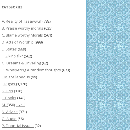
CATEGORIES
A. Reality of Tasawwuf
(782)
B. Praise worthy morals
(635)
C. Blame worthy Morals
(561)
D. Acts of Worship
(998)
E. States
(669)
F. Zikir & fikr
(562)
G. Dreams & Unveiling
(62)
H. Whispering & random thoughts
(673)
I. Miscellaneous
(99)
J. Rights
(1,128)
K. Fiqh
(178)
L. Books
(140)
(350)
M. اشعار
N. Advice
(971)
O. Audio
(56)
P. Financial issues
(32)