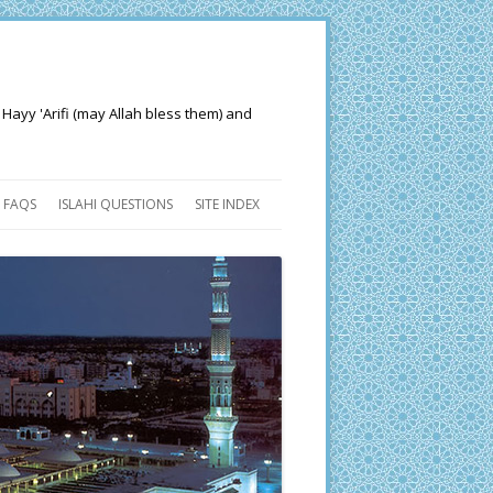
 Hayy 'Arifi (may Allah bless them) and
FAQS
ISLAHI QUESTIONS
SITE INDEX