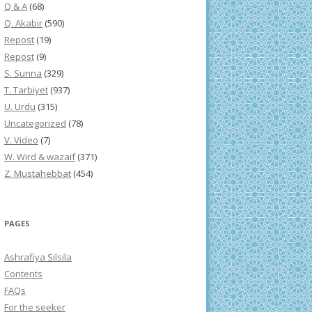
Q & A
(68)
Q. Akabir
(590)
Repost
(19)
Repost
(9)
S. Sunna
(329)
T. Tarbiyet
(937)
U. Urdu
(315)
Uncategorized
(78)
V. Video
(7)
W. Wird & wazaif
(371)
Z. Mustahebbat
(454)
PAGES
Ashrafiya Silsila
Contents
FAQs
For the seeker