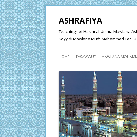
ASHRAFIYA
Teachings of Hakim al-Umma Mawlana Ashraf 
Sayyidi Mawlana Mufti Mohammad Taqi Us
HOME
TASAWWUF
MAWLANA MOHAMM