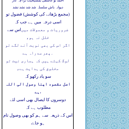
احمد تو عاشقی بمشیخیت ترا چہ کار
دیوانہ باش سلسلہ شد شد نشد نشد
(مجمع بڑھانے کی کوشش) فضول تو
اسی درجہ میں ہے جب کہ
ضروریات و معمولات میں
اس سے
خلل نہ ہو،
اگر اس کی بھی نوبت آنے لگے تو
۔
پھر سدراہ ہے
لوگ کہتے ہیں کہ ہماری نیت تو
مخلوق کی ہدایت ہے،
سو یاد رکھو کہ
اصل مقصود اپنا وصول الی اللہ
ہے
،
دوسروں کا ایصال بھی اسی لئے
مطلوب ہے کہ
اس کے ذریعہ سے ہم کو بھی وصول تام
ہو جاۓ،