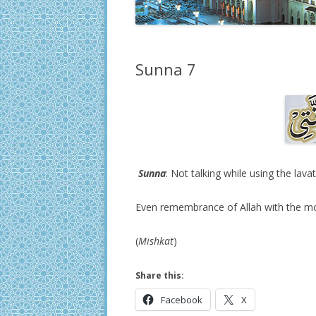
Sunna 7
Sunna
: Not talking while using the lav
Even remembrance of Allah with the m
(
Mishkat
)
Share this:
Facebook
X