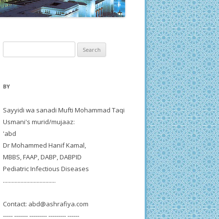
Search
for:
BY
Sayyidi wa sanadi Mufti Mohammad Taqi
Usmani's murid/mujaaz:
'abd
Dr Mohammed Hanif Kamal,
MBBS, FAAP, DABP, DABPID
Pediatric Infectious Diseases
....................................
Contact:
abd@ashrafiya.com
----- ------- --------- --------- ------