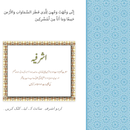
إِنِّي وَجَّهْتُ وَجْهِيَ لِلَّذِي فَطَرَ السَّمَاوَاتِ وَالأَرْضَ
حَنِيفًا وَمَا أَنَاْ مِنَ لْمُشْرِكِينَ
اردو اشرفیہ سائٹ کے لیئے کلک کریں۔