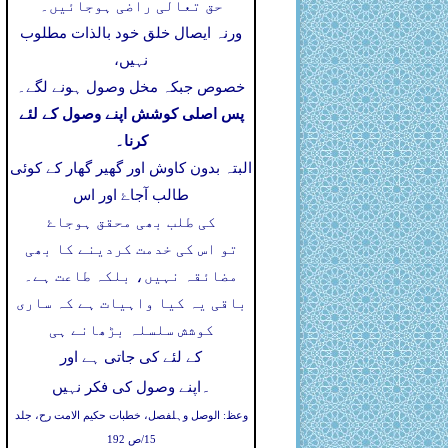
حق تعالی راضی ہوجائیں۔
ورنہ ایصال خلق خود بالذات مطلوب
نہیں،
خصوص جبکہ مخل وصول ہونے لگے۔
پس اصلی کوشش اپنے وصول کے لئے
کرنا۔
البتہ بدون کاوش اور گھیر گھار کے کوئی
طالب آجاۓ اور اس
کی طلب بھی محقق ہوجاۓ
تو اس کی خدمت کردینے کا بھی
مضائقہ نہیں، بلکہ طاعت ہے۔
باقی یہ کیا واہیات ہے کہ ساری
کوشش سلسلہ بڑھانے ہی
کے لئے کی جاتی ہے اور
۔
اپنے وصول کی فکر نہیں
وعظ: الوصل وہلفصل، خطبات حکیم الامت رح، جلد
15/ص 192