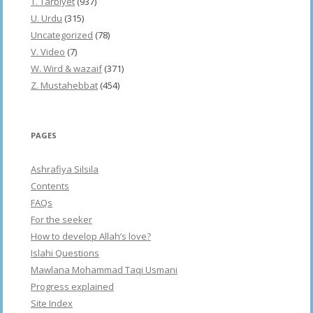
T. Tarbiyet
(937)
U. Urdu
(315)
Uncategorized
(78)
V. Video
(7)
W. Wird & wazaif
(371)
Z. Mustahebbat
(454)
PAGES
Ashrafiya Silsila
Contents
FAQs
For the seeker
How to develop Allah’s love?
Islahi Questions
Mawlana Mohammad Taqi Usmani
Progress explained
Site Index