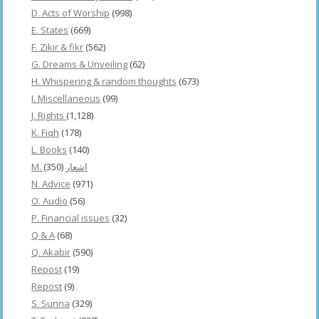
D. Acts of Worship
(998)
E. States
(669)
F. Zikir & fikr
(562)
G. Dreams & Unveiling
(62)
H. Whispering & random thoughts
(673)
I. Miscellaneous
(99)
J. Rights
(1,128)
K. Fiqh
(178)
L. Books
(140)
(350)
M. اشعار
N. Advice
(971)
O. Audio
(56)
P. Financial issues
(32)
Q & A
(68)
Q. Akabir
(590)
Repost
(19)
Repost
(9)
S. Sunna
(329)