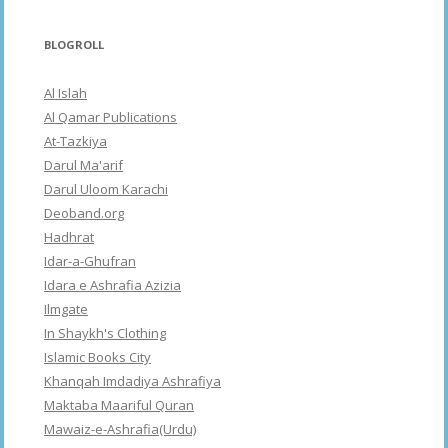
BLOGROLL
Al Islah
Al Qamar Publications
At-Tazkiya
Darul Ma'arif
Darul Uloom Karachi
Deoband.org
Hadhrat
Idar-a-Ghufran
Idara e Ashrafia Azizia
Ilmgate
In Shaykh's Clothing
Islamic Books City
Khanqah Imdadiya Ashrafiya
Maktaba Maariful Quran
Mawaiz-e-Ashrafia(Urdu)