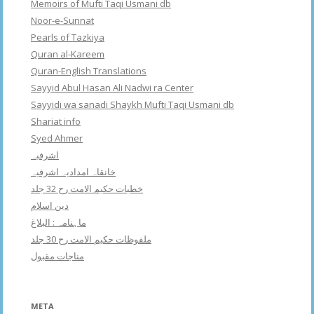
Memoirs of Mufti Taqi Usmani db
Noor-e-Sunnat
Pearls of Tazkiya
Quran al-Kareem
Quran-English Translations
Sayyid Abul Hasan Ali Nadwi ra Center
Sayyidi wa sanadi Shaykh Mufti Taqi Usmani db
Shariat info
Syed Ahmer
اشرفبہ
خانقاہ امدادیہ اشرفیہ
خطبات حکیم الامت رح 32 جلد
دین اسلام
ماہنامہ : البلاغ
ملفوظات حکیم الامت رح 30 جلد
مناجات مقبول
META