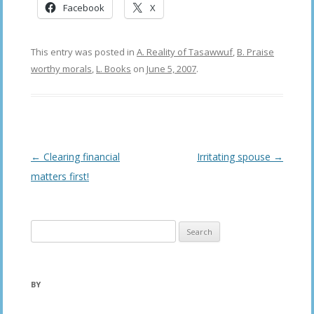
Facebook
X
This entry was posted in
A. Reality of Tasawwuf
,
B. Praise
worthy morals
,
L. Books
on
June 5, 2007
.
Post
←
Clearing financial
Irritating spouse
→
navigation
matters first!
Search
for:
BY