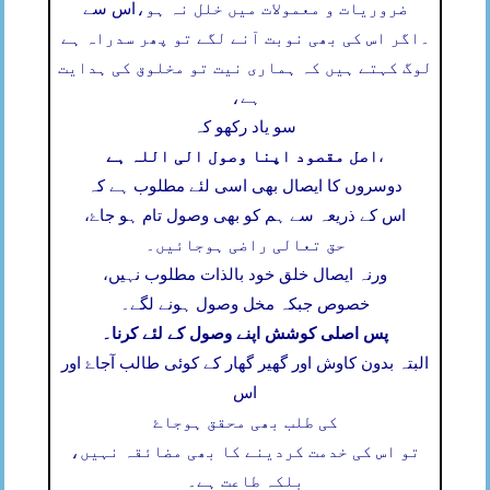
ضروریات و معمولات میں خلل نہ ہو،
اس سے
۔
اگر اس کی بھی نوبت آنے لگے تو پھر سدراہ ہے
لوگ کہتے ہیں کہ ہماری نیت تو مخلوق کی ہدایت
ہے،
سو یاد رکھو کہ
اصل مقصود اپنا وصول الی اللہ ہے
،
دوسروں کا ایصال بھی اسی لئے مطلوب ہے کہ
اس کے ذریعہ سے ہم کو بھی وصول تام ہو جاۓ،
حق تعالی راضی ہوجائیں۔
ورنہ ایصال خلق خود بالذات مطلوب نہیں،
خصوص جبکہ مخل وصول ہونے لگے۔
پس اصلی کوشش اپنے وصول کے لئے کرنا۔
البتہ بدون کاوش اور گھیر گھار کے کوئی طالب آجاۓ اور
اس
کی طلب بھی محقق ہوجاۓ
تو اس کی خدمت کردینے کا بھی مضائقہ نہیں،
بلکہ طاعت ہے۔