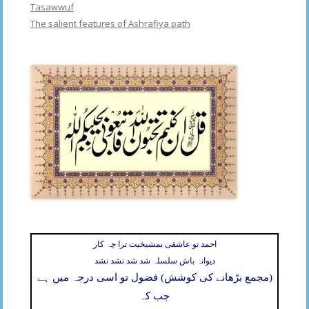
Tasawwuf
The salient features of Ashrafiya path
احمد تو عاشقی بمشیخیت ترا چہ کار
دیوانہ باش سلسلہ شد شد نشد نشد
(مجمع بڑھانے کی کوشش) فضول تو اسی درجہ میں ہے
جب کہ