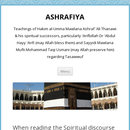
ASHRAFIYA
Teachings of Hakim al-Umma Mawlana Ashraf 'Ali Thanawi
& his spiritual successors, particularly 'Arifbillah Dr 'Abdul
Hayy 'Arifi (may Allah bless them) and Sayyidi Mawlana
Mufti Mohammad Taqi Usmani (may Allah preserve him)
regarding Tasawwuf
Skip
Menu
to
content
When reading the Spiritual discourse