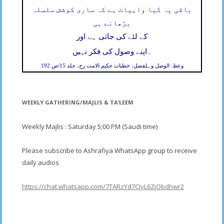
باقی یہ کیا واہیات ہے کہ ساری کوشش سلسلہ
بڑھانے ہی
کے لئے کی جاتی ہے اور
۔
اپنے وصول کی فکر نہیں
وعظ: الوصل وہلفصل، خطبات حکیم الامت رح، جلد 15/ص 192
WEEKLY GATHERING/MAJLIS & TA’LEEM
Weekly Majlis : Saturday 5;00 PM (Saudi time)
Please subscribe to Ashrafiya WhatsApp group to receive
daily audios
https://chat.whatsapp.com/7TARzYd7CJyL6ZjObdhwr2