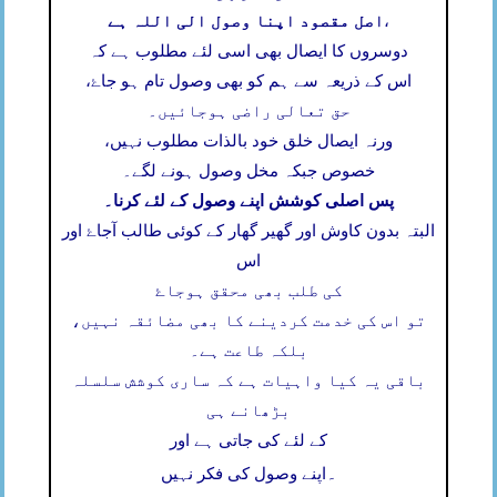
اصل مقصود اپنا وصول الی اللہ ہے
،
دوسروں کا ایصال بھی اسی لئے مطلوب ہے کہ
اس کے ذریعہ سے ہم کو بھی وصول تام ہو جاۓ،
حق تعالی راضی ہوجائیں۔
ورنہ ایصال خلق خود بالذات مطلوب نہیں،
خصوص جبکہ مخل وصول ہونے لگے۔
پس اصلی کوشش اپنے وصول کے لئے کرنا۔
البتہ بدون کاوش اور گھیر گھار کے کوئی طالب آجاۓ اور
اس
کی طلب بھی محقق ہوجاۓ
تو اس کی خدمت کردینے کا بھی مضائقہ نہیں،
بلکہ طاعت ہے۔
باقی یہ کیا واہیات ہے کہ ساری کوشش سلسلہ
بڑھانے ہی
کے لئے کی جاتی ہے اور
۔
اپنے وصول کی فکر نہیں