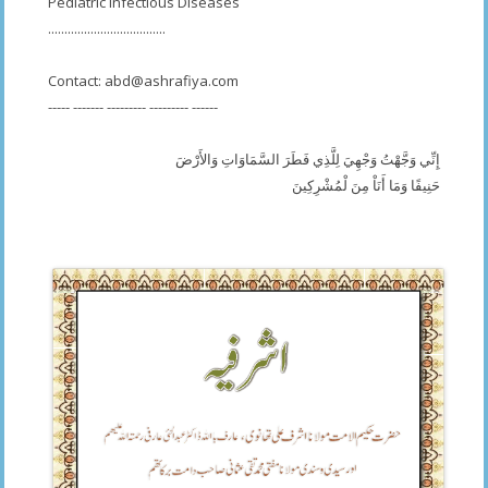
Pediatric Infectious Diseases
....................................
Contact:
abd@ashrafiya.com
----- ------- --------- --------- ------
إِنِّي وَجَّهْتُ وَجْهِيَ لِلَّذِي فَطَرَ السَّمَاوَاتِ وَالأَرْضَ
حَنِيفًا وَمَا أَنَاْ مِنَ لْمُشْرِكِينَ