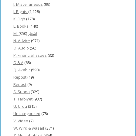
I. Miscellaneous
(99)
J. Rights
(1,128)
K. Fiqh
(178)
L. Books
(140)
(350)
M. اشعار
N. Advice
(971)
O. Audio
(56)
P. Financial issues
(32)
Q & A
(68)
Q. Akabir
(590)
Repost
(19)
Repost
(9)
S. Sunna
(329)
T. Tarbiyet
(937)
U. Urdu
(315)
Uncategorized
(78)
V. Video
(7)
W. Wird & wazaif
(371)
Z. Mustahebbat
(454)