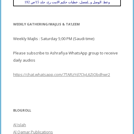
وعظ: الوصل وہلفصل، خطبات حکیم الامت رح، جلد 15/ص 192
WEEKLY GATHERING/MAJLIS & TA’LEEM
Weekly Majlis : Saturday 5;00 PM (Saudi time)
Please subscribe to Ashrafiya WhatsApp group to receive
daily audios
https://chat.whatsapp.com/7TARzYd7CJyL6ZjObdhwr2
BLOGROLL
Al Islah
Al Qamar Publications