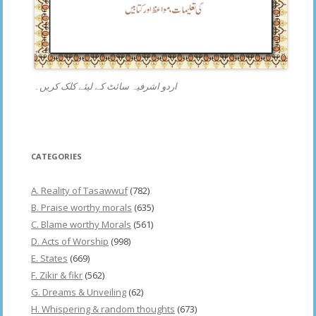
اردو اشرفیہ سائٹ کے لیئے کلک کریں۔
CATEGORIES
A. Reality of Tasawwuf
(782)
B. Praise worthy morals
(635)
C. Blame worthy Morals
(561)
D. Acts of Worship
(998)
E. States
(669)
F. Zikir & fikr
(562)
G. Dreams & Unveiling
(62)
H. Whispering & random thoughts
(673)