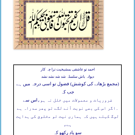
احمد تو عاشقی بمشیخیت ترا چہ کار
دیوانہ باش سلسلہ شد شد نشد نشد
(مجمع بڑھانے کی کوشش) فضول تو اسی درجہ میں ہے
جب کہ
ضروریات و معمولات میں خلل نہ ہو،
اس سے
۔
اگر اس کی بھی نوبت آنے لگے تو پھر سدراہ ہے
لوگ کہتے ہیں کہ ہماری نیت تو مخلوق کی ہدایت
ہے،
سو یاد رکھو کہ