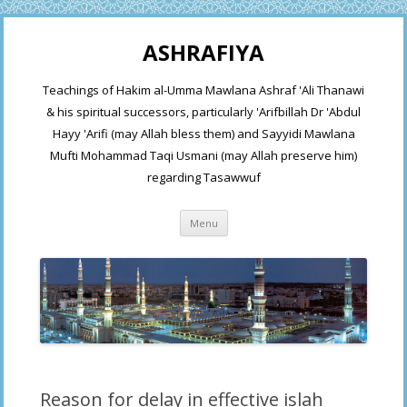
ASHRAFIYA
Teachings of Hakim al-Umma Mawlana Ashraf 'Ali Thanawi
& his spiritual successors, particularly 'Arifbillah Dr 'Abdul
Hayy 'Arifi (may Allah bless them) and Sayyidi Mawlana
Mufti Mohammad Taqi Usmani (may Allah preserve him)
regarding Tasawwuf
Skip
Menu
to
content
Reason for delay in effective islah