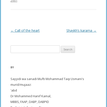
2007
.
Post
←
Call of the heart
Shaykh’s karama
→
navigation
Search
for:
BY
Sayyidi wa sanadi Mufti Mohammad Taqi Usmani's
murid/mujaaz:
'abd
Dr Mohammed Hanif Kamal,
MBBS, FAAP, DABP, DABPID