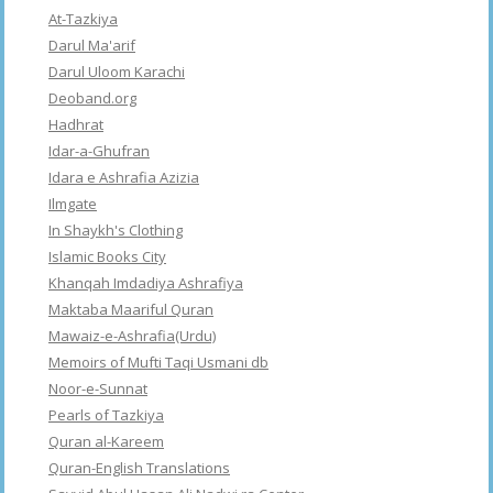
At-Tazkiya
Darul Ma'arif
Darul Uloom Karachi
Deoband.org
Hadhrat
Idar-a-Ghufran
Idara e Ashrafia Azizia
Ilmgate
In Shaykh's Clothing
Islamic Books City
Khanqah Imdadiya Ashrafiya
Maktaba Maariful Quran
Mawaiz-e-Ashrafia(Urdu)
Memoirs of Mufti Taqi Usmani db
Noor-e-Sunnat
Pearls of Tazkiya
Quran al-Kareem
Quran-English Translations