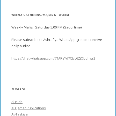
WEEKLY GATHERING/MAJLIS & TA’LEEM
Weekly Majlis : Saturday 5;00 PM (Saudi time)
Please subscribe to Ashrafiya WhatsApp group to receive
daily audios
https://chat.whatsapp.com/7TARzYd7CJyL6ZjObdhwr2
BLOGROLL
Al Islah
Al Qamar Publications
At-Tazkiya