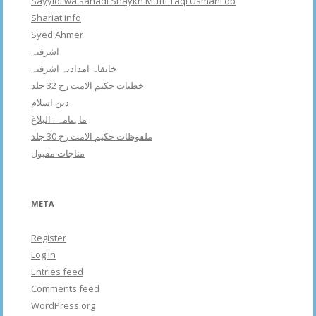
Sayyidi wa sanadi Shaykh Mufti Taqi Usmani db
Shariat info
Syed Ahmer
اشرفبہ
خانقاہ امدادیہ اشرفیہ
خطبات حکیم الامت رح 32 جلد
دین اسلام
ماہنامہ : البلاغ
ملفوظات حکیم الامت رح 30 جلد
مناجات مقبول
META
Register
Log in
Entries feed
Comments feed
WordPress.org