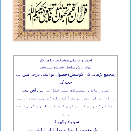
احمد تو عاشقی بمشیخیت ترا چہ کار
دیوانہ باش سلسلہ شد شد نشد نشد
(مجمع بڑھانے کی کوشش) فضول تو اسی درجہ میں ہے
جب کہ
ضروریات و معمولات میں خلل نہ ہو،
اس سے
۔
اگر اس کی بھی نوبت آنے لگے تو پھر سدراہ ہے
لوگ کہتے ہیں کہ ہماری نیت تو مخلوق کی ہدایت
ہے،
سو یاد رکھو کہ
اصل مقصود اپنا وصول الی اللہ ہے
،