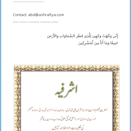
....................................
Contact:
abd@ashrafiya.com
----- ------- --------- --------- ------
إِنِّي وَجَّهْتُ وَجْهِيَ لِلَّذِي فَطَرَ السَّمَاوَاتِ وَالأَرْضَ
حَنِيفًا وَمَا أَنَاْ مِنَ لْمُشْرِكِينَ