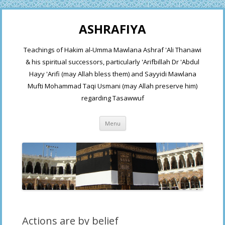
ASHRAFIYA
Teachings of Hakim al-Umma Mawlana Ashraf 'Ali Thanawi
& his spiritual successors, particularly 'Arifbillah Dr 'Abdul
Hayy 'Arifi (may Allah bless them) and Sayyidi Mawlana
Mufti Mohammad Taqi Usmani (may Allah preserve him)
regarding Tasawwuf
Skip
Menu
to
content
Actions are by belief