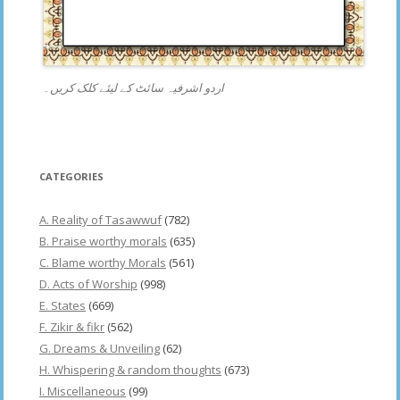
اردو اشرفیہ سائٹ کے لیئے کلک کریں۔
CATEGORIES
A. Reality of Tasawwuf
(782)
B. Praise worthy morals
(635)
C. Blame worthy Morals
(561)
D. Acts of Worship
(998)
E. States
(669)
F. Zikir & fikr
(562)
G. Dreams & Unveiling
(62)
H. Whispering & random thoughts
(673)
I. Miscellaneous
(99)