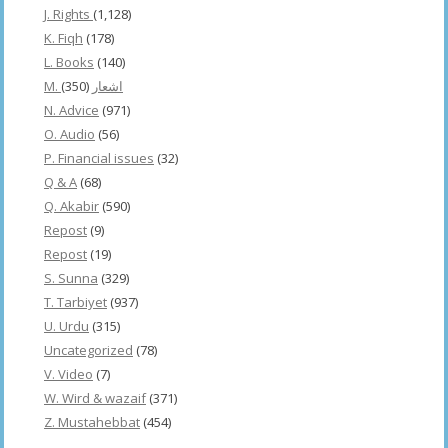
J. Rights
(1,128)
K. Fiqh
(178)
L. Books
(140)
(350)
M. اشعار
N. Advice
(971)
O. Audio
(56)
P. Financial issues
(32)
Q & A
(68)
Q. Akabir
(590)
Repost
(9)
Repost
(19)
S. Sunna
(329)
T. Tarbiyet
(937)
U. Urdu
(315)
Uncategorized
(78)
V. Video
(7)
W. Wird & wazaif
(371)
Z. Mustahebbat
(454)