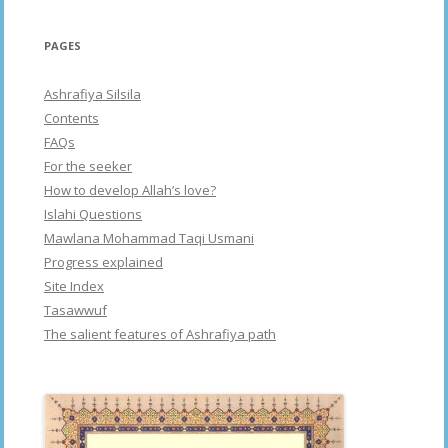
PAGES
Ashrafiya Silsila
Contents
FAQs
For the seeker
How to develop Allah’s love?
Islahi Questions
Mawlana Mohammad Taqi Usmani
Progress explained
Site Index
Tasawwuf
The salient features of Ashrafiya path