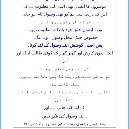
دوسروں کا ایصال بھی اسی لئے مطلوب ہے کہ
اس کے ذریعہ سے ہم کو بھی وصول تام ہو جاۓ،
حق تعالی راضی ہوجائیں۔
ورنہ ایصال خلق خود بالذات مطلوب نہیں،
خصوص جبکہ مخل وصول ہونے لگے۔
پس اصلی کوشش اپنے وصول کے لئے کرنا۔
البتہ بدون کاوش اور گھیر گھار کے کوئی طالب آجاۓ اور
اس
کی طلب بھی محقق ہوجاۓ
تو اس کی خدمت کردینے کا بھی مضائقہ نہیں،
بلکہ طاعت ہے۔
باقی یہ کیا واہیات ہے کہ ساری کوشش سلسلہ
بڑھانے ہی
کے لئے کی جاتی ہے اور
۔
اپنے وصول کی فکر نہیں
وعظ: الوصل وہلفصل، خطبات حکیم الامت رح، جلد 15/ص 192