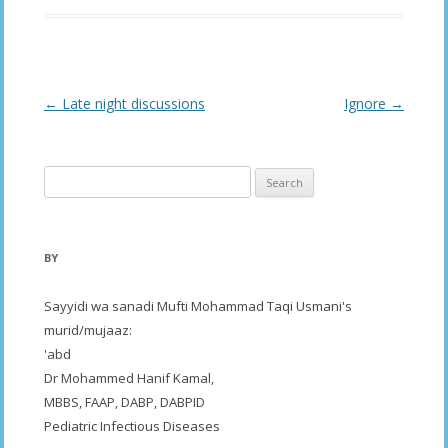
Post
←
Late night discussions
Ignore
→
navigation
Search
for:
BY
Sayyidi wa sanadi Mufti Mohammad Taqi Usmani's
murid/mujaaz:
'abd
Dr Mohammed Hanif Kamal,
MBBS, FAAP, DABP, DABPID
Pediatric Infectious Diseases