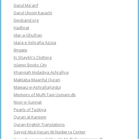
Darul Ma'arif
Darul Uloom Karachi
Deoband.org
Hadhrat
Idar-a-Ghufran
Idara e Ashrafia Azizia
Ilmgate
In Shaykh's Clothing
Islamic Books City
Khanqah Imdadiya Ashrafiya
Maktaba Maariful Quran
Mawaiz-e-Ashrafia(Urdu)
Memoirs of Mufti Taqi Usmani db
Noor-e-Sunnat
Pearls of Tazkiya
Quran al-Kareem
Quran-English Translations
Sayyid Abul Hasan Ali Nadwi ra Center