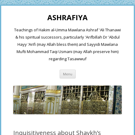
ASHRAFIYA
Teachings of Hakim al-Umma Mawlana Ashraf 'Ali Thanawi
& his spiritual successors, particularly 'Arifbillah Dr 'Abdul
Hayy 'Arifi (may Allah bless them) and Sayyidi Mawlana
Mufti Mohammad Taqi Usmani (may Allah preserve him)
regarding Tasawwuf
Skip
Menu
to
content
Inquisitiveness about Shaykh’s