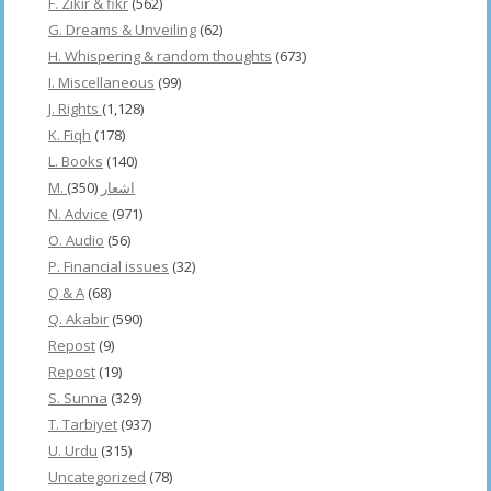
F. Zikir & fikr
(562)
G. Dreams & Unveiling
(62)
H. Whispering & random thoughts
(673)
I. Miscellaneous
(99)
J. Rights
(1,128)
K. Fiqh
(178)
L. Books
(140)
(350)
M. اشعار
N. Advice
(971)
O. Audio
(56)
P. Financial issues
(32)
Q & A
(68)
Q. Akabir
(590)
Repost
(9)
Repost
(19)
S. Sunna
(329)
T. Tarbiyet
(937)
U. Urdu
(315)
Uncategorized
(78)