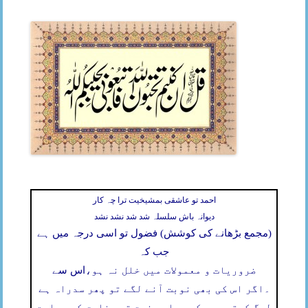
احمد تو عاشقی بمشیخیت ترا چہ کار
دیوانہ باش سلسلہ شد شد نشد نشد
(مجمع بڑھانے کی کوشش) فضول تو اسی درجہ میں ہے
جب کہ
ضروریات و معمولات میں خلل نہ ہو،
اس سے
۔
اگر اس کی بھی نوبت آنے لگے تو پھر سدراہ ہے
لوگ کہتے ہیں کہ ہماری نیت تو مخلوق کی ہدایت