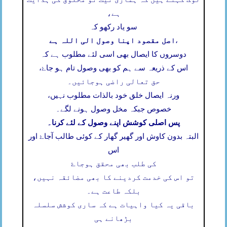
ہے،
سو یاد رکھو کہ
اصل مقصود اپنا وصول الی اللہ ہے
،
دوسروں کا ایصال بھی اسی لئے مطلوب ہے کہ
اس کے ذریعہ سے ہم کو بھی وصول تام ہو جاۓ،
حق تعالی راضی ہوجائیں۔
ورنہ ایصال خلق خود بالذات مطلوب نہیں،
خصوص جبکہ مخل وصول ہونے لگے۔
پس اصلی کوشش اپنے وصول کے لئے کرنا۔
البتہ بدون کاوش اور گھیر گھار کے کوئی طالب آجاۓ اور
اس
کی طلب بھی محقق ہوجاۓ
تو اس کی خدمت کردینے کا بھی مضائقہ نہیں،
بلکہ طاعت ہے۔
باقی یہ کیا واہیات ہے کہ ساری کوشش سلسلہ
بڑھانے ہی