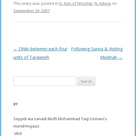
This entry was posted in
D. Acts of Worship
,
N. Advice
on
September 28, 2007
.
Post
←
Dhikr between each four
Following Sunna & Visiting
navigation
units of Taraweeh
Medinah
→
Search
for:
BY
Sayyidi wa sanadi Mufti Mohammad Taqi Usmani's
murid/mujaaz:
'abd