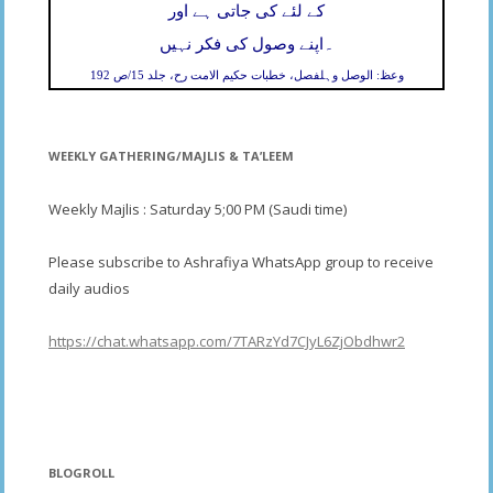
کے لئے کی جاتی ہے اور
۔
اپنے وصول کی فکر نہیں
وعظ: الوصل وہلفصل، خطبات حکیم الامت رح، جلد 15/ص 192
WEEKLY GATHERING/MAJLIS & TA’LEEM
Weekly Majlis : Saturday 5;00 PM (Saudi time)
Please subscribe to Ashrafiya WhatsApp group to receive
daily audios
https://chat.whatsapp.com/7TARzYd7CJyL6ZjObdhwr2
BLOGROLL