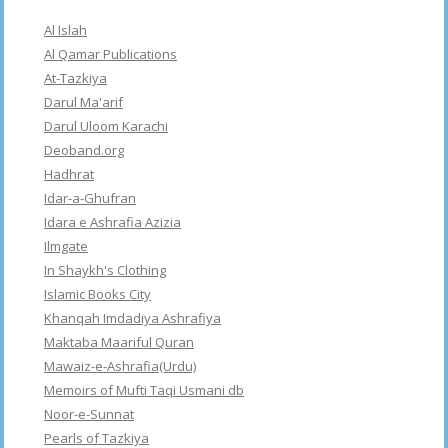
Al Islah
Al Qamar Publications
At-Tazkiya
Darul Ma'arif
Darul Uloom Karachi
Deoband.org
Hadhrat
Idar-a-Ghufran
Idara e Ashrafia Azizia
Ilmgate
In Shaykh's Clothing
Islamic Books City
Khanqah Imdadiya Ashrafiya
Maktaba Maariful Quran
Mawaiz-e-Ashrafia(Urdu)
Memoirs of Mufti Taqi Usmani db
Noor-e-Sunnat
Pearls of Tazkiya