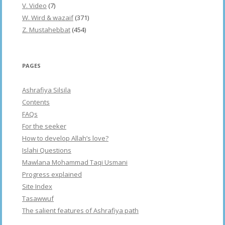
V. Video
(7)
W. Wird & wazaif
(371)
Z. Mustahebbat
(454)
PAGES
Ashrafiya Silsila
Contents
FAQs
For the seeker
How to develop Allah’s love?
Islahi Questions
Mawlana Mohammad Taqi Usmani
Progress explained
Site Index
Tasawwuf
The salient features of Ashrafiya path