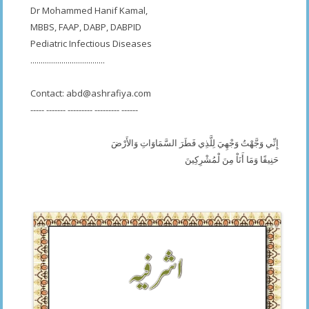
Dr Mohammed Hanif Kamal,
MBBS, FAAP, DABP, DABPID
Pediatric Infectious Diseases
....................................
Contact:
abd@ashrafiya.com
----- ------- --------- --------- ------
إِنِّي وَجَّهْتُ وَجْهِيَ لِلَّذِي فَطَرَ السَّمَاوَاتِ وَالأَرْضَ
حَنِيفًا وَمَا أَنَاْ مِنَ لْمُشْرِكِينَ