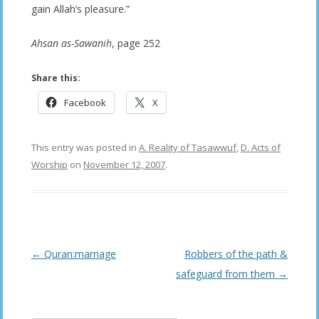
gain Allah’s pleasure.”
Ahsan as-Sawanih
, page 252
Share this:
Facebook
X
This entry was posted in
A. Reality of Tasawwuf
,
D. Acts of
Worship
on
November 12, 2007
.
Post
←
Quran:marriage
Robbers of the path &
navigation
safeguard from them
→