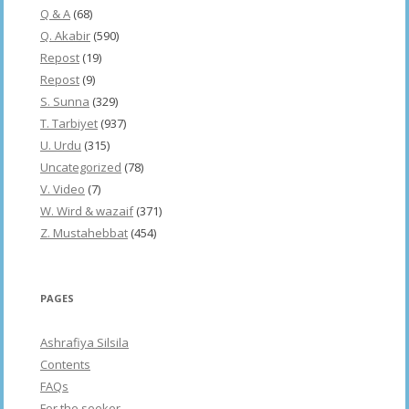
Q & A
(68)
Q. Akabir
(590)
Repost
(19)
Repost
(9)
S. Sunna
(329)
T. Tarbiyet
(937)
U. Urdu
(315)
Uncategorized
(78)
V. Video
(7)
W. Wird & wazaif
(371)
Z. Mustahebbat
(454)
PAGES
Ashrafiya Silsila
Contents
FAQs
For the seeker