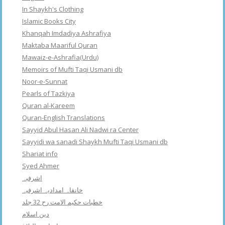
In Shaykh's Clothing
Islamic Books City
Khanqah Imdadiya Ashrafiya
Maktaba Maariful Quran
Mawaiz-e-Ashrafia(Urdu)
Memoirs of Mufti Taqi Usmani db
Noor-e-Sunnat
Pearls of Tazkiya
Quran al-Kareem
Quran-English Translations
Sayyid Abul Hasan Ali Nadwi ra Center
Sayyidi wa sanadi Shaykh Mufti Taqi Usmani db
Shariat info
Syed Ahmer
اشرفبہ
خانقاہ امدادیہ اشرفیہ
خطبات حکیم الامت رح 32 جلد
دین اسلام