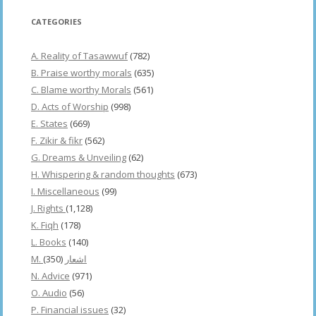
CATEGORIES
A. Reality of Tasawwuf
(782)
B. Praise worthy morals
(635)
C. Blame worthy Morals
(561)
D. Acts of Worship
(998)
E. States
(669)
F. Zikir & fikr
(562)
G. Dreams & Unveiling
(62)
H. Whispering & random thoughts
(673)
I. Miscellaneous
(99)
J. Rights
(1,128)
K. Fiqh
(178)
L. Books
(140)
(350)
M. اشعار
N. Advice
(971)
O. Audio
(56)
P. Financial issues
(32)