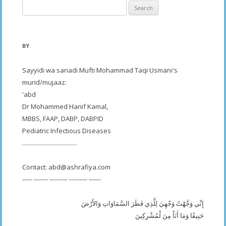
Search
for:
BY
Sayyidi wa sanadi Mufti Mohammad Taqi Usmani's
murid/mujaaz:
'abd
Dr Mohammed Hanif Kamal,
MBBS, FAAP, DABP, DABPID
Pediatric Infectious Diseases
....................................
Contact:
abd@ashrafiya.com
----- ------- --------- --------- ------
إِنِّي وَجَّهْتُ وَجْهِيَ لِلَّذِي فَطَرَ السَّمَاوَاتِ وَالأَرْضَ
حَنِيفًا وَمَا أَنَاْ مِنَ لْمُشْرِكِينَ