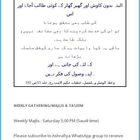
البتہ بدون کاوش اور گھیر گھار کے کوئی طالب آجاۓ اور
اس
کی طلب بھی محقق ہوجاۓ
تو اس کی خدمت کردینے کا بھی مضائقہ نہیں،
بلکہ طاعت ہے۔
باقی یہ کیا واہیات ہے کہ ساری کوشش سلسلہ
بڑھانے ہی
کے لئے کی جاتی ہے اور
۔
اپنے وصول کی فکر نہیں
وعظ: الوصل وہلفصل، خطبات حکیم الامت رح، جلد 15/ص 192
WEEKLY GATHERING/MAJLIS & TA’LEEM
Weekly Majlis : Saturday 5;00 PM (Saudi time)
Please subscribe to Ashrafiya WhatsApp group to receive