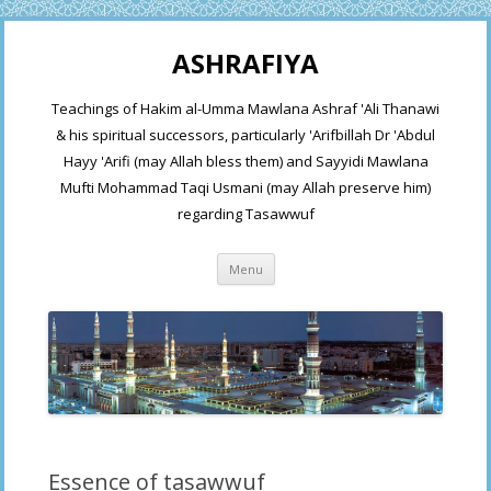
ASHRAFIYA
Teachings of Hakim al-Umma Mawlana Ashraf 'Ali Thanawi
& his spiritual successors, particularly 'Arifbillah Dr 'Abdul
Hayy 'Arifi (may Allah bless them) and Sayyidi Mawlana
Mufti Mohammad Taqi Usmani (may Allah preserve him)
regarding Tasawwuf
Skip
Menu
to
content
Essence of tasawwuf