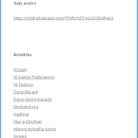
daily audios
https://chat.whatsapp.com/7TARzYd7CJyL6ZjObdhwr2
BLOGROLL
Al Islah
Al Qamar Publications
At-Tazkiya
Darul Ma'arif
Darul Uloom Karachi
Deoband.org
Hadhrat
Idar-a-Ghufran
Idara e Ashrafia Azizia
Ilmgate