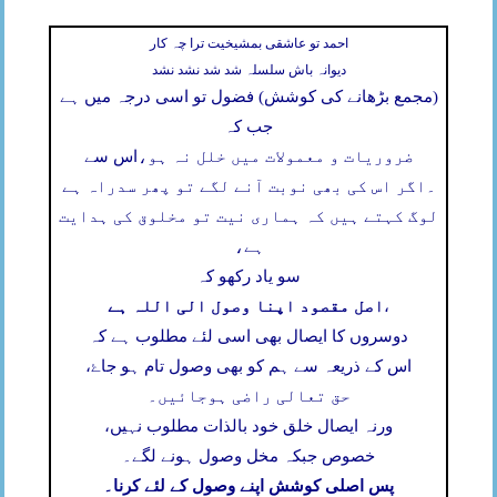
احمد تو عاشقی بمشیخیت ترا چہ کار
دیوانہ باش سلسلہ شد شد نشد نشد
(مجمع بڑھانے کی کوشش) فضول تو اسی درجہ میں ہے
جب کہ
ضروریات و معمولات میں خلل نہ ہو،
اس سے
۔
اگر اس کی بھی نوبت آنے لگے تو پھر سدراہ ہے
لوگ کہتے ہیں کہ ہماری نیت تو مخلوق کی ہدایت
ہے،
سو یاد رکھو کہ
اصل مقصود اپنا وصول الی اللہ ہے
،
دوسروں کا ایصال بھی اسی لئے مطلوب ہے کہ
اس کے ذریعہ سے ہم کو بھی وصول تام ہو جاۓ،
حق تعالی راضی ہوجائیں۔
ورنہ ایصال خلق خود بالذات مطلوب نہیں،
خصوص جبکہ مخل وصول ہونے لگے۔
پس اصلی کوشش اپنے وصول کے لئے کرنا۔