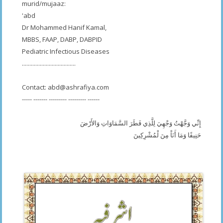
murid/mujaaz:
'abd
Dr Mohammed Hanif Kamal,
MBBS, FAAP, DABP, DABPID
Pediatric Infectious Diseases
....................................
Contact:
abd@ashrafiya.com
----- ------- --------- --------- ------
إِنِّي وَجَّهْتُ وَجْهِيَ لِلَّذِي فَطَرَ السَّمَاوَاتِ وَالأَرْضَ
حَنِيفًا وَمَا أَنَاْ مِنَ لْمُشْرِكِينَ