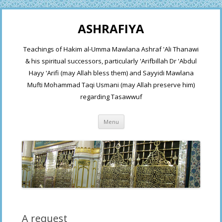
ASHRAFIYA
Teachings of Hakim al-Umma Mawlana Ashraf 'Ali Thanawi
& his spiritual successors, particularly 'Arifbillah Dr 'Abdul
Hayy 'Arifi (may Allah bless them) and Sayyidi Mawlana
Mufti Mohammad Taqi Usmani (may Allah preserve him)
regarding Tasawwuf
Skip
Menu
to
content
A request