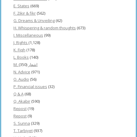
E. States
(669)
F. Zikir & fikr
(562)
G. Dreams & Unveiling
(62)
H. Whispering & random thoughts
(673)
I. Miscellaneous
(99)
J. Rights
(1,128)
K. Fiqh
(178)
L. Books
(140)
(350)
M. اشعار
N. Advice
(971)
O. Audio
(56)
P. Financial issues
(32)
Q & A
(68)
Q. Akabir
(590)
Repost
(19)
Repost
(9)
S. Sunna
(329)
T. Tarbiyet
(937)