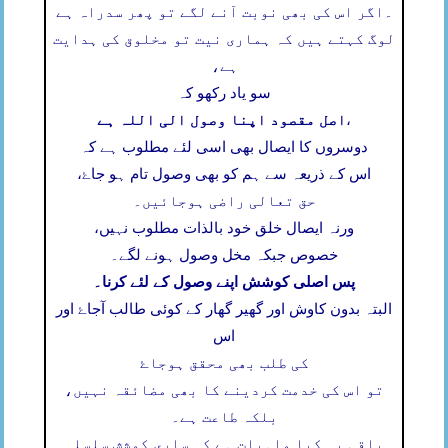
۔
اگر اس کی بھی نوبت آنے لگے تو پھر سدراہ ہے
لوگ کہتے ہیں کہ ہماری نیت تو مخلوق کی ہدایت
ہے،
سو یاد رکھو کہ
اصل مقصود اپنا وصول الی اللہ ہے
،
دوسروں کا ایصال بھی اسی لئے مطلوب ہے کہ
اس کے ذریعہ سے ہم کو بھی وصول تام ہو جاۓ،
حق تعالی راضی ہوجائیں۔
ورنہ ایصال خلق خود بالذات مطلوب نہیں،
خصوص جبکہ مخل وصول ہونے لگے۔
پس اصلی کوشش اپنے وصول کے لئے کرنا۔
البتہ بدون کاوش اور گھیر گھار کے کوئی طالب آجاۓ اور
اس
کی طلب بھی محقق ہوجاۓ
تو اس کی خدمت کردینے کا بھی مضائقہ نہیں،
بلکہ طاعت ہے۔
باقی یہ کیا واہیات ہے کہ ساری کوشش سلسلہ