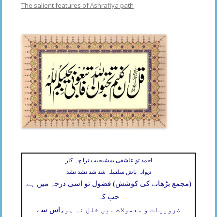
The salient features of Ashrafiya path
احمد تو عاشقی بمشیخیت ترا چہ کار
دیوانہ باش سلسلہ شد شد نشد نشد
(مجمع بڑھانے کی کوشش) فضول تو اسی درجہ میں ہے
جب کہ
ضروریات و معمولات میں خلل نہ ہو،
اس سے