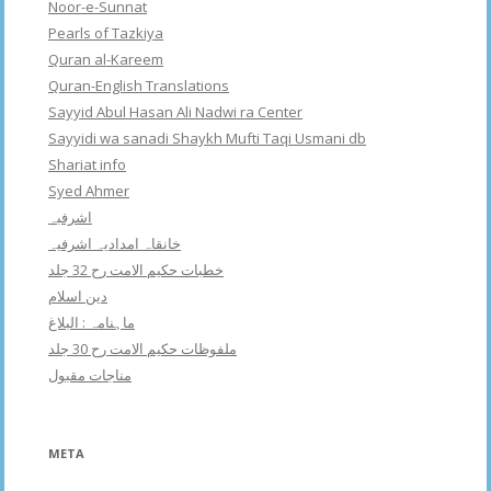
Noor-e-Sunnat
Pearls of Tazkiya
Quran al-Kareem
Quran-English Translations
Sayyid Abul Hasan Ali Nadwi ra Center
Sayyidi wa sanadi Shaykh Mufti Taqi Usmani db
Shariat info
Syed Ahmer
اشرفبہ
خانقاہ امدادیہ اشرفیہ
خطبات حکیم الامت رح 32 جلد
دین اسلام
ماہنامہ : البلاغ
ملفوظات حکیم الامت رح 30 جلد
مناجات مقبول
META