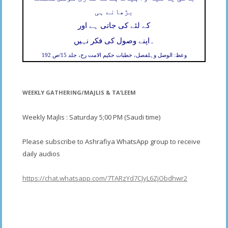
بڑھانے ہی
کے لئے کی جاتی ہے اور
۔
اپنے وصول کی فکر نہیں
وعظ: الوصل وہلفصل، خطبات حکیم الامت رح، جلد 15/ص 192
WEEKLY GATHERING/MAJLIS & TA’LEEM
Weekly Majlis : Saturday 5;00 PM (Saudi time)
Please subscribe to Ashrafiya WhatsApp group to receive
daily audios
https://chat.whatsapp.com/7TARzYd7CJyL6ZjObdhwr2