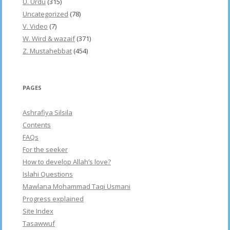
U. Urdu
(315)
Uncategorized
(78)
V. Video
(7)
W. Wird & wazaif
(371)
Z. Mustahebbat
(454)
PAGES
Ashrafiya Silsila
Contents
FAQs
For the seeker
How to develop Allah’s love?
Islahi Questions
Mawlana Mohammad Taqi Usmani
Progress explained
Site Index
Tasawwuf