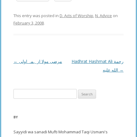
This entry was posted in
D. Acts of Worship
,
N. Advice
on
February 3, 2008
.
Post
←
مرضی مولا از ہمہ اولی
Hadhrat Hashmat Ali رحمة
navigation
الله عليه
→
Search
for:
BY
Sayyidi wa sanadi Mufti Mohammad Taqi Usmani's