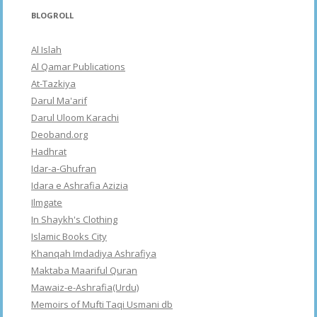
BLOGROLL
Al Islah
Al Qamar Publications
At-Tazkiya
Darul Ma'arif
Darul Uloom Karachi
Deoband.org
Hadhrat
Idar-a-Ghufran
Idara e Ashrafia Azizia
Ilmgate
In Shaykh's Clothing
Islamic Books City
Khanqah Imdadiya Ashrafiya
Maktaba Maariful Quran
Mawaiz-e-Ashrafia(Urdu)
Memoirs of Mufti Taqi Usmani db