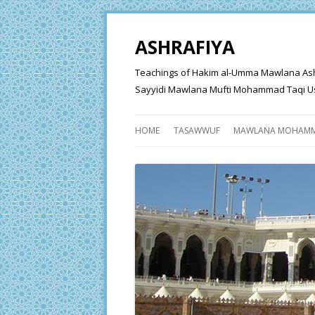
ASHRAFIYA
Teachings of Hakim al-Umma Mawlana Ashraf 
Sayyidi Mawlana Mufti Mohammad Taqi Us
HOME
TASAWWUF
MAWLANA MOHAMM