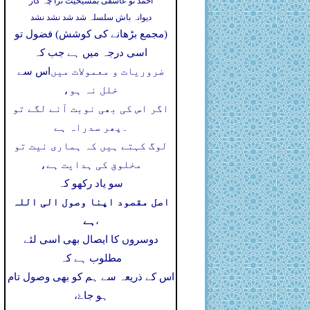
احمد تو عاشقی بمشیخیت ترا چہ کار
دیوانہ باش سلسلہ شد شد نشد نشد
(مجمع بڑھانے کی کوشش) فضول تو
اسی درجہ میں ہے جب کہ
ضروریات و معمولات میں
اس سے
خلل نہ ہو،
اگر اس کی بھی نوبت آنے لگے تو
۔
پھر سدراہ ہے
لوگ کہتے ہیں کہ ہماری نیت تو
مخلوق کی ہدایت ہے،
سو یاد رکھو کہ
اصل مقصود اپنا وصول الی اللہ
ہے
،
دوسروں کا ایصال بھی اسی لئے
مطلوب ہے کہ
اس کے ذریعہ سے ہم کو بھی وصول تام
ہو جاۓ،