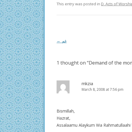
This entry was posted in
D. Acts of Worshi
Post
←
غم
navigation
1 thought on “
Demand of the mo
mkzia
March 8, 2008 at 7:56 pm
Bismillah,
Hazrat,
Assalaamu Alaykum Wa Rahmatullaahi