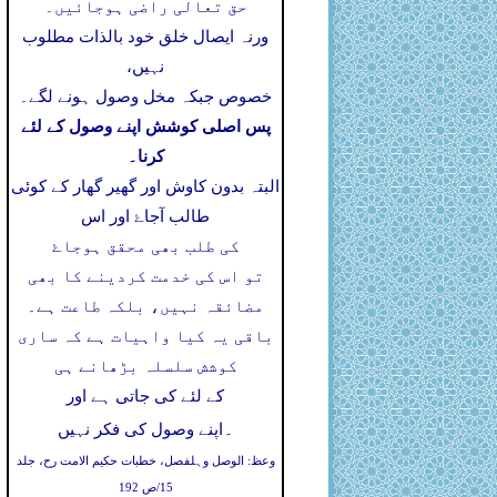
حق تعالی راضی ہوجائیں۔
ورنہ ایصال خلق خود بالذات مطلوب
نہیں،
خصوص جبکہ مخل وصول ہونے لگے۔
پس اصلی کوشش اپنے وصول کے لئے
کرنا۔
البتہ بدون کاوش اور گھیر گھار کے کوئی
طالب آجاۓ اور اس
کی طلب بھی محقق ہوجاۓ
تو اس کی خدمت کردینے کا بھی
مضائقہ نہیں، بلکہ طاعت ہے۔
باقی یہ کیا واہیات ہے کہ ساری
کوشش سلسلہ بڑھانے ہی
کے لئے کی جاتی ہے اور
۔
اپنے وصول کی فکر نہیں
وعظ: الوصل وہلفصل، خطبات حکیم الامت رح، جلد
15/ص 192