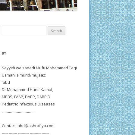
Search
for:
BY
Sayyidi wa sanadi Mufti Mohammad Taqi
Usmani's murid/mujaaz:
'abd
Dr Mohammed Hanif Kamal,
MBBS, FAAP, DABP, DABPID
Pediatric Infectious Diseases
....................................
Contact:
abd@ashrafiya.com
----- ------- --------- --------- ------