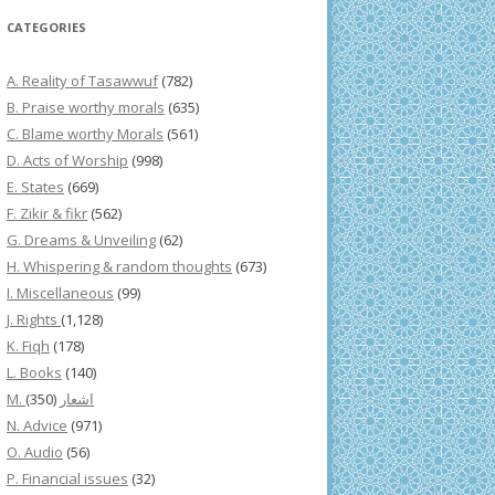
CATEGORIES
A. Reality of Tasawwuf
(782)
B. Praise worthy morals
(635)
C. Blame worthy Morals
(561)
D. Acts of Worship
(998)
E. States
(669)
F. Zikir & fikr
(562)
G. Dreams & Unveiling
(62)
H. Whispering & random thoughts
(673)
I. Miscellaneous
(99)
J. Rights
(1,128)
K. Fiqh
(178)
L. Books
(140)
(350)
M. اشعار
N. Advice
(971)
O. Audio
(56)
P. Financial issues
(32)