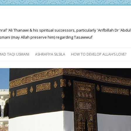
'Ali Thanawi & his spiritual successors, particularly 'Arifbillah Dr 'Abdul
mani (may Allah preserve him) regarding Tasawwuf
Skip
to
AD TAQI USMANI
ASHRAFIYA SILSILA
HOW TO DEVELOP ALLAH’S LOVE?
content
THE SALIENT FEATURES OF
ASHRAFIYA PATH
FOR THE SEEKER
PROGRESS EXPLAINED