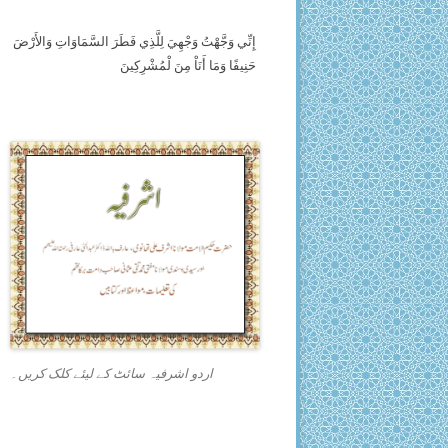
إِنِّي وَجَّهْتُ وَجْهِيَ لِلَّذِي فَطَرَ السَّمَاوَاتِ وَالأَرْضَ
حَنِيفًا وَمَا أَنَاْ مِنَ لْمُشْرِكِينَ
اردو اشرفیہ سائٹ کے لیئے کلک کریں۔