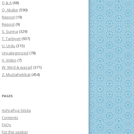
Q & A
(68)
Q. Akabir
(590)
Repost
(19)
Repost
(9)
S. Sunna
(329)
T. Tarbiyet
(937)
U. Urdu
(315)
Uncategorized
(78)
V. Video
(7)
W. Wird & wazaif
(371)
Z. Mustahebbat
(454)
PAGES
Ashrafiya Silsila
Contents
FAQs
For the seeker