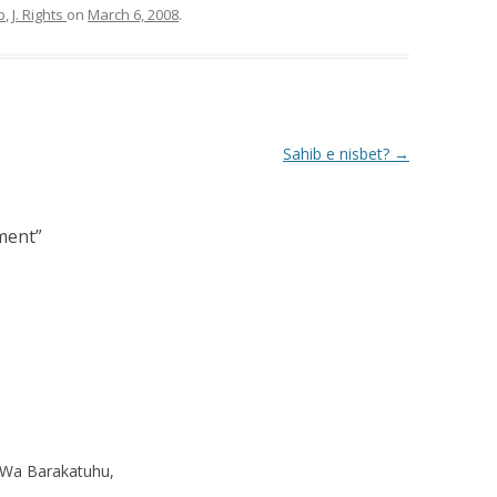
p
,
J. Rights
on
March 6, 2008
.
Sahib e nisbet?
→
ment
”
 Wa Barakatuhu,