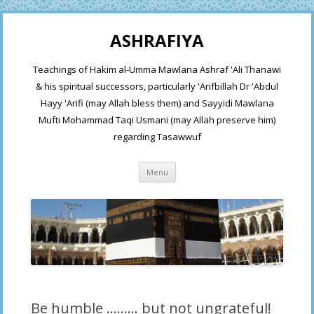
ASHRAFIYA
Teachings of Hakim al-Umma Mawlana Ashraf 'Ali Thanawi
& his spiritual successors, particularly 'Arifbillah Dr 'Abdul
Hayy 'Arifi (may Allah bless them) and Sayyidi Mawlana
Mufti Mohammad Taqi Usmani (may Allah preserve him)
regarding Tasawwuf
Skip
Menu
to
content
Be humble ……… but not ungrateful!