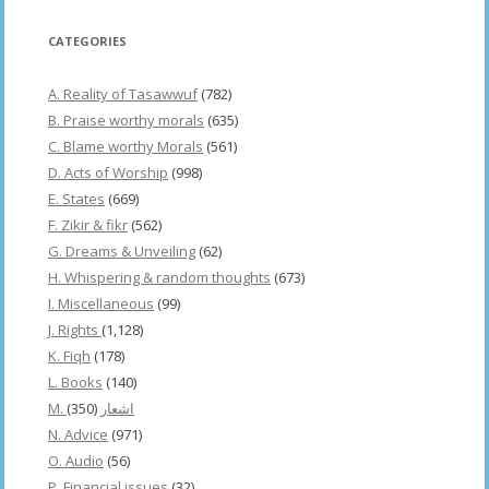
CATEGORIES
A. Reality of Tasawwuf
(782)
B. Praise worthy morals
(635)
C. Blame worthy Morals
(561)
D. Acts of Worship
(998)
E. States
(669)
F. Zikir & fikr
(562)
G. Dreams & Unveiling
(62)
H. Whispering & random thoughts
(673)
I. Miscellaneous
(99)
J. Rights
(1,128)
K. Fiqh
(178)
L. Books
(140)
(350)
M. اشعار
N. Advice
(971)
O. Audio
(56)
P. Financial issues
(32)