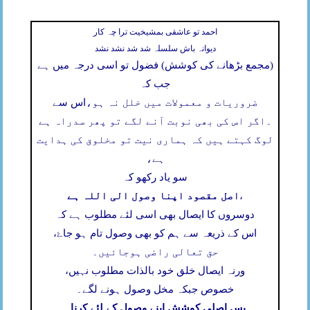
احمد تو عاشقی بمشیخیت ترا چہ کار
دیوانہ باش سلسلہ شد شد نشد نشد
(مجمع بڑھانے کی کوشش) فضول تو اسی درجہ میں ہے
جب کہ
ضروریات و معمولات میں خلل نہ ہو،
اس سے
۔
اگر اس کی بھی نوبت آنے لگے تو پھر سدراہ ہے
لوگ کہتے ہیں کہ ہماری نیت تو مخلوق کی ہدایت
ہے،
سو یاد رکھو کہ
اصل مقصود اپنا وصول الی اللہ ہے
،
دوسروں کا ایصال بھی اسی لئے مطلوب ہے کہ
اس کے ذریعہ سے ہم کو بھی وصول تام ہو جاۓ،
حق تعالی راضی ہوجائیں۔
ورنہ ایصال خلق خود بالذات مطلوب نہیں،
خصوص جبکہ مخل وصول ہونے لگے۔
پس اصلی کوشش اپنے وصول کے لئے کرنا۔