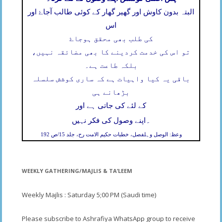
البتہ بدون کاوش اور گھیر گھار کے کوئی طالب آجاۓ اور
اس
کی طلب بھی محقق ہوجاۓ
تو اس کی خدمت کردینے کا بھی مضائقہ نہیں،
بلکہ طاعت ہے۔
باقی یہ کیا واہیات ہے کہ ساری کوشش سلسلہ
بڑھانے ہی
کے لئے کی جاتی ہے اور
۔
اپنے وصول کی فکر نہیں
وعظ: الوصل وہلفصل، خطبات حکیم الامت رح، جلد 15/ص 192
WEEKLY GATHERING/MAJLIS & TA’LEEM
Weekly Majlis : Saturday 5;00 PM (Saudi time)
Please subscribe to Ashrafiya WhatsApp group to receive