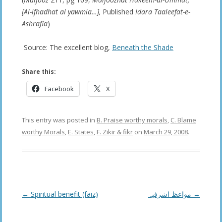
[Al-ifhadhat al yawmia…],
Published
Idara Taaleefat-e-
Ashrafia
)
Source: The excellent blog,
Beneath the Shade
Share this:
Facebook
X
This entry was posted in
B. Praise worthy morals
,
C. Blame
worthy Morals
,
E. States
,
F. Zikir & fikr
on
March 29, 2008
.
Post
←
Spiritual benefit (faiz)
مواعظ اشرفیہ
→
navigation