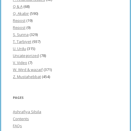
Q & A
(68)
Q. Akabir
(590)
Repost
(19)
Repost
(9)
S. Sunna
(329)
T. Tarbiyet
(937)
U. Urdu
(315)
Uncategorized
(78)
V. Video
(7)
W. Wird & wazaif
(371)
Z. Mustahebbat
(454)
PAGES
Ashrafiya Silsila
Contents
FAQs