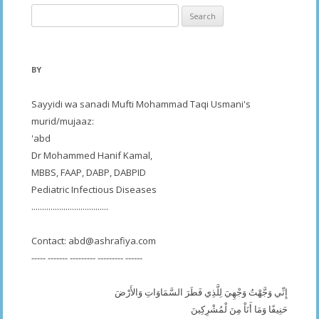
Search
for:
BY
Sayyidi wa sanadi Mufti Mohammad Taqi Usmani's
murid/mujaaz:
'abd
Dr Mohammed Hanif Kamal,
MBBS, FAAP, DABP, DABPID
Pediatric Infectious Diseases
....................................
Contact:
abd@ashrafiya.com
----- ------- --------- --------- ------
إِنِّي وَجَّهْتُ وَجْهِيَ لِلَّذِي فَطَرَ السَّمَاوَاتِ وَالأَرْضَ
حَنِيفًا وَمَا أَنَاْ مِنَ لْمُشْرِكِينَ