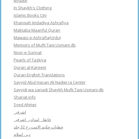
Ilmgate
In Shaykh's Clothing
Islamic Books City
Khanqah Imdadiya Ashrafiya
Maktaba Maariful Quran
Mawaiz-e-Ashrafia(Urdu)
Memoirs of Mufti Taqi Usmani db
Noor-e-Sunnat
Pearls of Tazkiya
Quran al-Kareem
Quran-English Translations
Sayyid Abul Hasan Ali Nadwi ra Center
Sayyidi wa sanadi Shaykh Mufti Taqi Usmani db
Shariat info
Syed Ahmer
اشرفبہ
خانقاہ امدادیہ اشرفیہ
خطبات حکیم الامت رح 32 جلد
دین اسلام