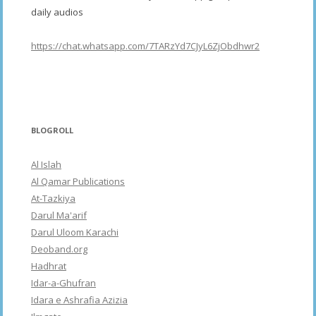
daily audios
https://chat.whatsapp.com/7TARzYd7CJyL6ZjObdhwr2
BLOGROLL
Al Islah
Al Qamar Publications
At-Tazkiya
Darul Ma'arif
Darul Uloom Karachi
Deoband.org
Hadhrat
Idar-a-Ghufran
Idara e Ashrafia Azizia