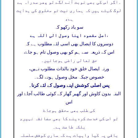
۔
اگر اس کی بھی نوبت آنے لگے تو پھر سدراہ ہے
لوگ کہتے ہیں کہ ہماری نیت تو مخلوق کی ہدایت
ہے،
سو یاد رکھو کہ
اصل مقصود اپنا وصول الی اللہ ہے
،
دوسروں کا ایصال بھی اسی لئے مطلوب ہے کہ
اس کے ذریعہ سے ہم کو بھی وصول تام ہو جاۓ،
حق تعالی راضی ہوجائیں۔
ورنہ ایصال خلق خود بالذات مطلوب نہیں،
خصوص جبکہ مخل وصول ہونے لگے۔
پس اصلی کوشش اپنے وصول کے لئے کرنا۔
البتہ بدون کاوش اور گھیر گھار کے کوئی طالب آجاۓ اور
اس
کی طلب بھی محقق ہوجاۓ
تو اس کی خدمت کردینے کا بھی مضائقہ نہیں،
بلکہ طاعت ہے۔
باقی یہ کیا واہیات ہے کہ ساری کوشش سلسلہ