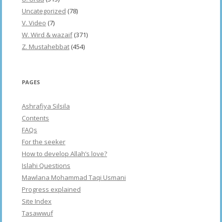
Uncategorized
(78)
V. Video
(7)
W. Wird & wazaif
(371)
Z. Mustahebbat
(454)
PAGES
Ashrafiya Silsila
Contents
FAQs
For the seeker
How to develop Allah’s love?
Islahi Questions
Mawlana Mohammad Taqi Usmani
Progress explained
Site Index
Tasawwuf