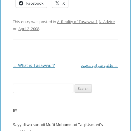
Facebook
X
This entry was posted in
A. Reality of Tasawwuf
,
N. Advice
on
April 2, 2008
.
Post
←
What is Tasawwuf?
طلب شراب محبت
→
navigation
Search
for:
BY
Sayyidi wa sanadi Mufti Mohammad Taqi Usmani's