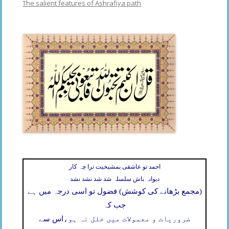
The salient features of Ashrafiya path
احمد تو عاشقی بمشیخیت ترا چہ کار
دیوانہ باش سلسلہ شد شد نشد نشد
(مجمع بڑھانے کی کوشش) فضول تو اسی درجہ میں ہے
جب کہ
ضروریات و معمولات میں خلل نہ ہو،
اس سے