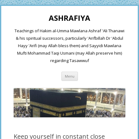
ASHRAFIYA
Teachings of Hakim al-Umma Mawlana Ashraf 'Ali Thanawi
& his spiritual successors, particularly 'Arifbillah Dr 'Abdul
Hayy 'Arifi (may Allah bless them) and Sayyidi Mawlana
Mufti Mohammad Taqi Usmani (may Allah preserve him)
regarding Tasawwuf
Skip
Menu
to
content
Keep yourself in constant close