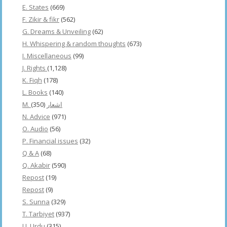
E. States
(669)
F. Zikir & fikr
(562)
G. Dreams & Unveiling
(62)
H. Whispering & random thoughts
(673)
I. Miscellaneous
(99)
J. Rights
(1,128)
K. Fiqh
(178)
L. Books
(140)
(350)
M. اشعار
N. Advice
(971)
O. Audio
(56)
P. Financial issues
(32)
Q & A
(68)
Q. Akabir
(590)
Repost
(19)
Repost
(9)
S. Sunna
(329)
T. Tarbiyet
(937)
U. Urdu
(315)