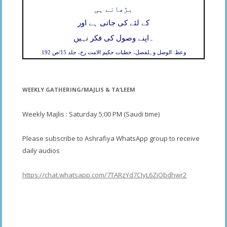
بڑھانے ہی
کے لئے کی جاتی ہے اور
۔
اپنے وصول کی فکر نہیں
وعظ: الوصل وہلفصل، خطبات حکیم الامت رح، جلد 15/ص 192
WEEKLY GATHERING/MAJLIS & TA’LEEM
Weekly Majlis : Saturday 5;00 PM (Saudi time)
Please subscribe to Ashrafiya WhatsApp group to receive
daily audios
https://chat.whatsapp.com/7TARzYd7CJyL6ZjObdhwr2