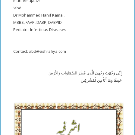
murid/mujaaz:
'abd
Dr Mohammed Hanif Kamal,
MBBS, FAAP, DABP, DABPID
Pediatric Infectious Diseases
....................................
Contact:
abd@ashrafiya.com
----- ------- --------- --------- ------
إِنِّي وَجَّهْتُ وَجْهِيَ لِلَّذِي فَطَرَ السَّمَاوَاتِ وَالأَرْضَ
حَنِيفًا وَمَا أَنَاْ مِنَ لْمُشْرِكِينَ