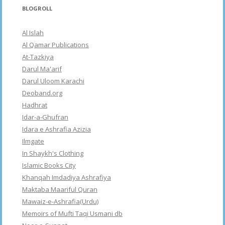
BLOGROLL
Al Islah
Al Qamar Publications
At-Tazkiya
Darul Ma'arif
Darul Uloom Karachi
Deoband.org
Hadhrat
Idar-a-Ghufran
Idara e Ashrafia Azizia
Ilmgate
In Shaykh's Clothing
Islamic Books City
Khanqah Imdadiya Ashrafiya
Maktaba Maariful Quran
Mawaiz-e-Ashrafia(Urdu)
Memoirs of Mufti Taqi Usmani db