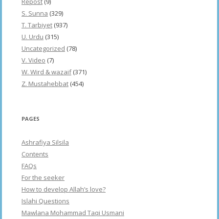
Repost
(9)
S. Sunna
(329)
T. Tarbiyet
(937)
U. Urdu
(315)
Uncategorized
(78)
V. Video
(7)
W. Wird & wazaif
(371)
Z. Mustahebbat
(454)
PAGES
Ashrafiya Silsila
Contents
FAQs
For the seeker
How to develop Allah’s love?
Islahi Questions
Mawlana Mohammad Taqi Usmani