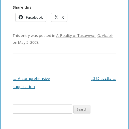
Share this:
Facebook
X
This entry was posted in
A. Reality of Tasawwuf
,
Q. Akabir
on
May 5, 2008
.
Post
←
A comprehensive
طاعت کا اثر
→
navigation
supplication
Search
for: