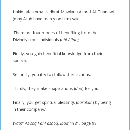
Hakim al-Umma Hadhrat Mawlana Ashraf Ali Thanawi
(may Allah have mercy on him) said,
‘There are four modes of benefiting from the
Divinely pious individuals (
ahl-Allah),
Firstly, you gain beneficial knowledge from their
speech.
Secondly, you (try to) follow their actions.
Thirdly, they make supplications (
dua
) for you.
Finally, you get spiritual blessings (
barakah
) by being
in their company.”
Waaz: As-soq-l-ahl ashoq, Ibqa’
1981, page 98