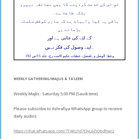
تو اس کی خدمت کردینے کا بھی مضائقہ نہیں،
بلکہ طاعت ہے۔
باقی یہ کیا واہیات ہے کہ ساری کوشش سلسلہ
بڑھانے ہی
کے لئے کی جاتی ہے اور
۔
اپنے وصول کی فکر نہیں
وعظ: الوصل وہلفصل، خطبات حکیم الامت رح، جلد 15/ص 192
WEEKLY GATHERING/MAJLIS & TA’LEEM
Weekly Majlis : Saturday 5;00 PM (Saudi time)
Please subscribe to Ashrafiya WhatsApp group to receive
daily audios
https://chat.whatsapp.com/7TARzYd7CJyL6ZjObdhwr2