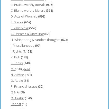
B. Praise worthy morals
(635)
C. Blame worthy Morals
(561)
D. Acts of Worship
(998)
E. States
(669)
F. Zikir & fikr
(562)
G. Dreams & Unveiling
(62)
H. Whispering & random thoughts
(673)
I. Miscellaneous
(99)
J. Rights
(1,128)
K. Fiqh
(178)
L. Books
(140)
(350)
M. اشعار
N. Advice
(971)
O. Audio
(56)
P. Financial issues
(32)
Q & A
(68)
Q. Akabir
(590)
Repost
(19)