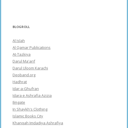
BLOGROLL
Al Islah
Al Qamar Publications
At-Tazkiya
Darul Ma'arif
Darul Uloom Karachi
Deoband.org
Hadhrat
Idar-a-Ghufran
Idara e Ashrafia Azizia
Ilmgate
In Shaykh's Clothing
Islamic Books City
Khanqah Imdadiya Ashrafiya