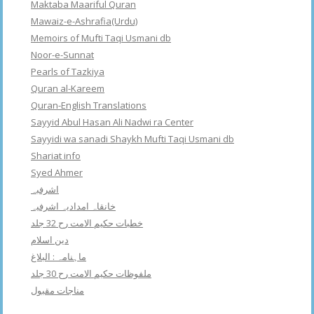
Maktaba Maariful Quran
Mawaiz-e-Ashrafia(Urdu)
Memoirs of Mufti Taqi Usmani db
Noor-e-Sunnat
Pearls of Tazkiya
Quran al-Kareem
Quran-English Translations
Sayyid Abul Hasan Ali Nadwi ra Center
Sayyidi wa sanadi Shaykh Mufti Taqi Usmani db
Shariat info
Syed Ahmer
اشرفبہ
خانقاہ امدادیہ اشرفیہ
خطبات حکیم الامت رح 32 جلد
دین اسلام
ماہنامہ : البلاغ
ملفوظات حکیم الامت رح 30 جلد
مناجات مقبول