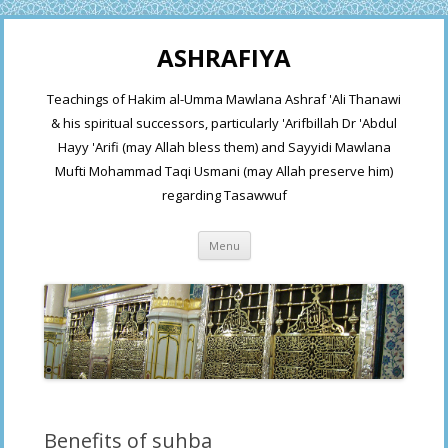
ASHRAFIYA
Teachings of Hakim al-Umma Mawlana Ashraf 'Ali Thanawi
& his spiritual successors, particularly 'Arifbillah Dr 'Abdul
Hayy 'Arifi (may Allah bless them) and Sayyidi Mawlana
Mufti Mohammad Taqi Usmani (may Allah preserve him)
regarding Tasawwuf
Skip
Menu
to
content
Benefits of suhba