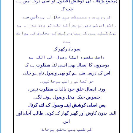
(مجمع بڑھانے کی کوشش) فضول تو اسی درجہ میں ہے
جب کہ
ضروریات و معمولات میں خلل نہ ہو،
اس سے
۔
اگر اس کی بھی نوبت آنے لگے تو پھر سدراہ ہے
لوگ کہتے ہیں کہ ہماری نیت تو مخلوق کی ہدایت
ہے،
سو یاد رکھو کہ
اصل مقصود اپنا وصول الی اللہ ہے
،
دوسروں کا ایصال بھی اسی لئے مطلوب ہے کہ
اس کے ذریعہ سے ہم کو بھی وصول تام ہو جاۓ،
حق تعالی راضی ہوجائیں۔
ورنہ ایصال خلق خود بالذات مطلوب نہیں،
خصوص جبکہ مخل وصول ہونے لگے۔
پس اصلی کوشش اپنے وصول کے لئے کرنا۔
البتہ بدون کاوش اور گھیر گھار کے کوئی طالب آجاۓ اور
اس
کی طلب بھی محقق ہوجاۓ