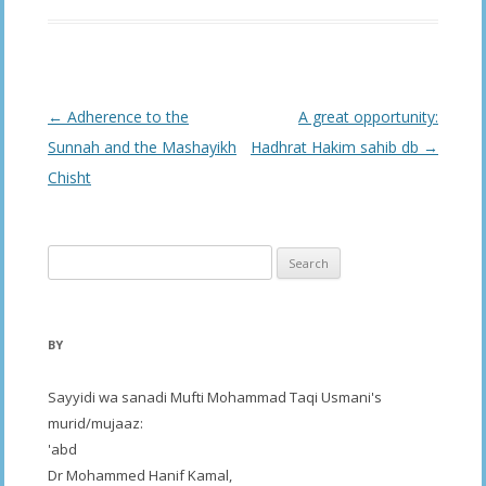
Post
←
Adherence to the
A great opportunity:
navigation
Sunnah and the Mashayikh
Hadhrat Hakim sahib db
→
Chisht
Search
for:
BY
Sayyidi wa sanadi Mufti Mohammad Taqi Usmani's
murid/mujaaz:
'abd
Dr Mohammed Hanif Kamal,