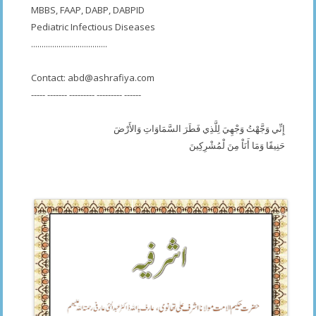
MBBS, FAAP, DABP, DABPID
Pediatric Infectious Diseases
....................................
Contact:
abd@ashrafiya.com
----- ------- --------- --------- ------
إِنِّي وَجَّهْتُ وَجْهِيَ لِلَّذِي فَطَرَ السَّمَاوَاتِ وَالأَرْضَ
حَنِيفًا وَمَا أَنَاْ مِنَ لْمُشْرِكِينَ