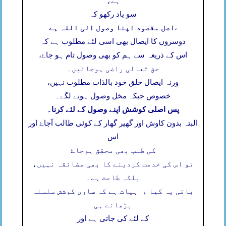
ہے،
سو یاد رکھو کہ
اصل مقصود اپنا وصول الی اللہ ہے
،
دوسروں کا ایصال بھی اسی لئے مطلوب ہے کہ
اس کے ذریعہ سے ہم کو بھی وصول تام ہو جاۓ،
حق تعالی راضی ہوجائیں۔
ورنہ ایصال خلق خود بالذات مطلوب نہیں،
خصوص جبکہ مخل وصول ہونے لگے۔
پس اصلی کوشش اپنے وصول کے لئے کرنا۔
البتہ بدون کاوش اور گھیر گھار کے کوئی طالب آجاۓ اور
اس
کی طلب بھی محقق ہوجاۓ
تو اس کی خدمت کردینے کا بھی مضائقہ نہیں،
بلکہ طاعت ہے۔
باقی یہ کیا واہیات ہے کہ ساری کوشش سلسلہ
بڑھانے ہی
کے لئے کی جاتی ہے اور