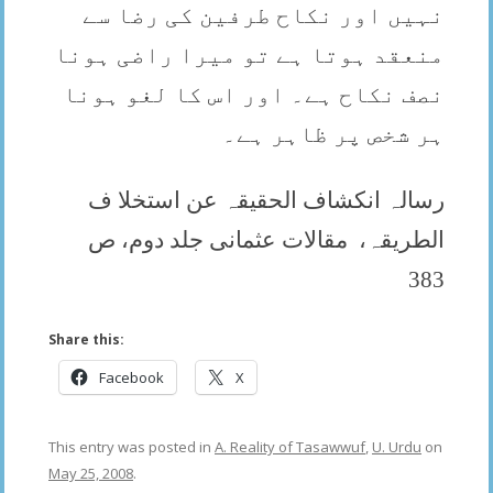
نہیں اور نکاح طرفین کی رضا سے
منعقد ہوتا ہے تو میرا راضی ہونا
نصف نکاح ہے۔ اور اس کا لغو ہونا
ہر شخص پر ظاہر ہے۔
رسالہ انکشاف الحقیقہ عن استخلا ف
الطریقہ،
مقالات عثمانی جلد دوم، ص
383
Share this:
Facebook
X
This entry was posted in
A. Reality of Tasawwuf
,
U. Urdu
on
May 25, 2008
.