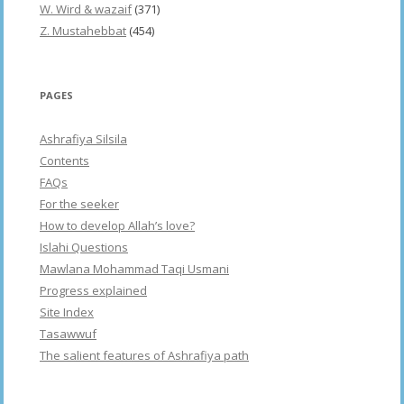
W. Wird & wazaif
(371)
Z. Mustahebbat
(454)
PAGES
Ashrafiya Silsila
Contents
FAQs
For the seeker
How to develop Allah’s love?
Islahi Questions
Mawlana Mohammad Taqi Usmani
Progress explained
Site Index
Tasawwuf
The salient features of Ashrafiya path