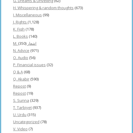
G. Dreams & Unveiling
(62)
H. Whispering & random thoughts
(673)
I. Miscellaneous
(99)
J. Rights
(1,128)
K. Fiqh
(178)
L. Books
(140)
(350)
M. اشعار
N. Advice
(971)
O. Audio
(56)
P. Financial issues
(32)
Q & A
(68)
Q. Akabir
(590)
Repost
(9)
Repost
(19)
S. Sunna
(329)
T. Tarbiyet
(937)
U. Urdu
(315)
Uncategorized
(78)
V. Video
(7)