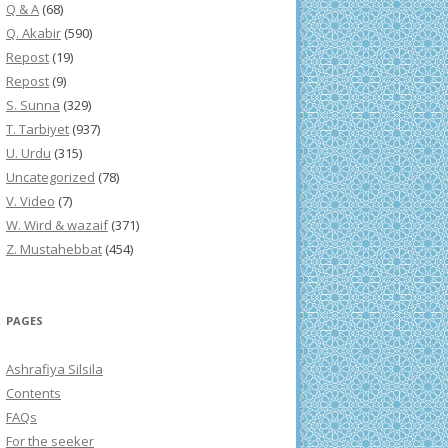
Q & A
(68)
Q. Akabir
(590)
Repost
(19)
Repost
(9)
S. Sunna
(329)
T. Tarbiyet
(937)
U. Urdu
(315)
Uncategorized
(78)
V. Video
(7)
W. Wird & wazaif
(371)
Z. Mustahebbat
(454)
PAGES
Ashrafiya Silsila
Contents
FAQs
For the seeker