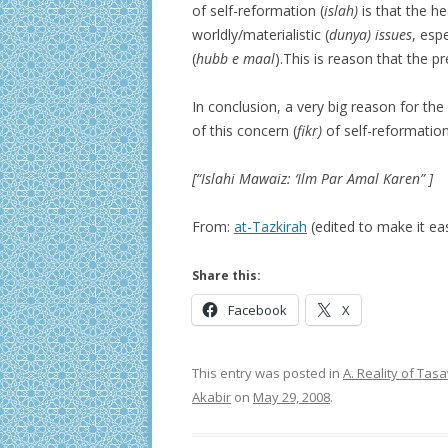
of self-reformation (
islah)
is that the he
worldly/materialistic (
d
unya) issues
, esp
(
hubb e maal
).This is reason that the pr
In conclusion, a very big reason for the 
of this concern (
fikr)
of self-reformation
[“Islahi Mawaiz: ‘Ilm Par Amal Karen” ]
From:
at-Tazkirah
(edited to make it ea
Share this:
Facebook
X
This entry was posted in
A. Reality of Ta
Akabir
on
May 29, 2008
.