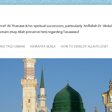
'Ali Thanawi & his spiritual successors, particularly 'Arifbillah Dr 'Abdul
mani (may Allah preserve him) regarding Tasawwuf
Skip
to
AD TAQI USMANI
ASHRAFIYA SILSILA
HOW TO DEVELOP ALLAH’S LOVE?
content
THE SALIENT FEATURES OF
ASHRAFIYA PATH
FOR THE SEEKER
PROGRESS EXPLAINED