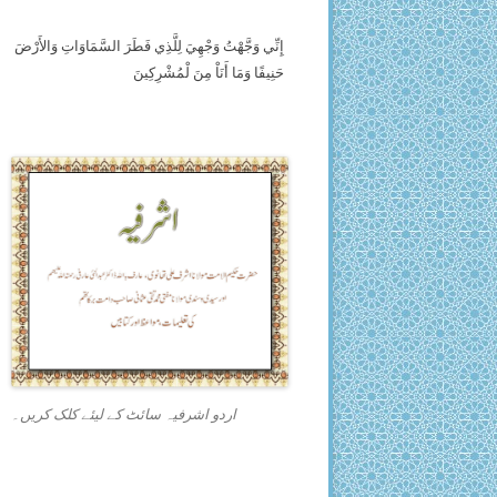
إِنِّي وَجَّهْتُ وَجْهِيَ لِلَّذِي فَطَرَ السَّمَاوَاتِ وَالأَرْضَ
حَنِيفًا وَمَا أَنَاْ مِنَ لْمُشْرِكِينَ
اردو اشرفیہ سائٹ کے لیئے کلک کریں۔