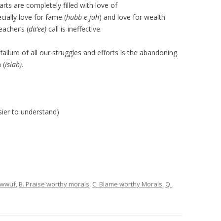
arts are completely filled with love of
ecially love for fame (
hubb e jah
) and love for wealth
eacher’s (
da’ee)
call is ineffective.
failure of all our struggles and efforts is the abandoning
 (
islah)
.
sier to understand)
sawwuf
,
B. Praise worthy morals
,
C. Blame worthy Morals
,
Q.