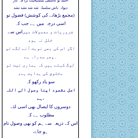
احمد تو عاشقی بمشیخیت ترا چہ کار
دیوانہ باش سلسلہ شد شد نشد نشد
(مجمع بڑھانے کی کوشش) فضول تو
اسی درجہ میں ہے جب کہ
ضروریات و معمولات میں
اس سے
خلل نہ ہو،
اگر اس کی بھی نوبت آنے لگے تو
۔
پھر سدراہ ہے
لوگ کہتے ہیں کہ ہماری نیت تو
مخلوق کی ہدایت ہے،
سو یاد رکھو کہ
اصل مقصود اپنا وصول الی اللہ
ہے
،
دوسروں کا ایصال بھی اسی لئے
مطلوب ہے کہ
اس کے ذریعہ سے ہم کو بھی وصول تام
ہو جاۓ،