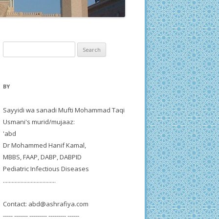
Search
for:
BY
Sayyidi wa sanadi Mufti Mohammad Taqi
Usmani's murid/mujaaz:
'abd
Dr Mohammed Hanif Kamal,
MBBS, FAAP, DABP, DABPID
Pediatric Infectious Diseases
....................................
Contact:
abd@ashrafiya.com
----- ------- --------- --------- ------