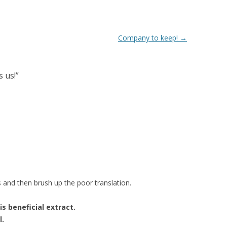
Company to keep!
→
s us!
”
ns and then brush up the poor translation.
is beneficial extract.
l.