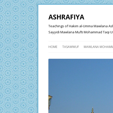
ASHRAFIYA
Teachings of Hakim al-Umma Mawlana Ashraf 
Sayyidi Mawlana Mufti Mohammad Taqi Us
HOME
TASAWWUF
MAWLANA MOHAMM