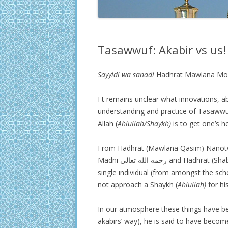
Tasawwuf: Akabir vs us!
Sayyidi wa sanadi
Hadhrat Mawlana Moh
I t remains unclear what innovations, a
understanding and practice of Tasawwuf. 
Allah (
Ahlullah/Shaykh)
is to get one’s he
From Hadhrat (Mawlana Qasim) Nanotwi رحمه الله تعالى till Hadhrat (Mawlana Husain 
Madni رحمه الله تعالى and Hadhrat (Shabbir Ahmed) Usmani رحمه الله تعالى there was not a
single individual (from amongst the sc
not approach a Shaykh (
Ahlullah)
for hi
In our atmosphere these things have be
akabirs’ way), he is said to have beco