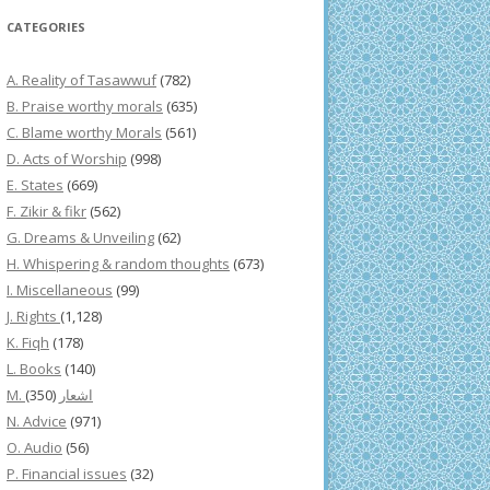
CATEGORIES
A. Reality of Tasawwuf
(782)
B. Praise worthy morals
(635)
C. Blame worthy Morals
(561)
D. Acts of Worship
(998)
E. States
(669)
F. Zikir & fikr
(562)
G. Dreams & Unveiling
(62)
H. Whispering & random thoughts
(673)
I. Miscellaneous
(99)
J. Rights
(1,128)
K. Fiqh
(178)
L. Books
(140)
(350)
M. اشعار
N. Advice
(971)
O. Audio
(56)
P. Financial issues
(32)