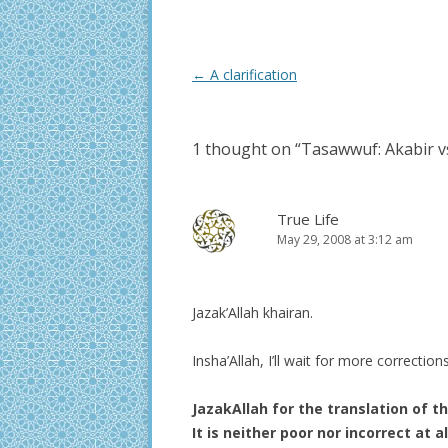
Post
←
A clarification
navigation
1 thought on “
Tasawwuf: Akabir v
True Life
May 29, 2008 at 3:12 am
Jazak’Allah khairan.
Insha’Allah, I’ll wait for more correctio
JazakAllah for the translation of th
It is neither poor nor incorrect at al