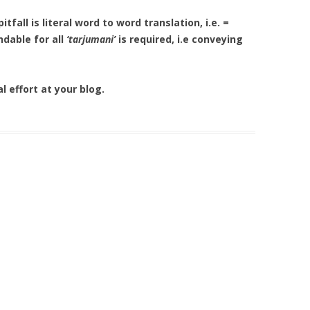
fall is literal word to word translation, i.e. =
dable for all
‘tarjumani’
is required, i.e conveying
l effort at your blog.