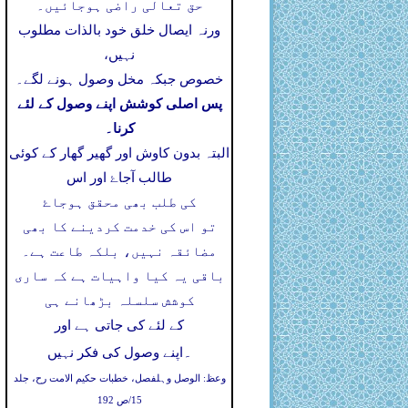
حق تعالی راضی ہوجائیں۔
ورنہ ایصال خلق خود بالذات مطلوب
نہیں،
خصوص جبکہ مخل وصول ہونے لگے۔
پس اصلی کوشش اپنے وصول کے لئے
کرنا۔
البتہ بدون کاوش اور گھیر گھار کے کوئی
طالب آجاۓ اور اس
کی طلب بھی محقق ہوجاۓ
تو اس کی خدمت کردینے کا بھی
مضائقہ نہیں، بلکہ طاعت ہے۔
باقی یہ کیا واہیات ہے کہ ساری
کوشش سلسلہ بڑھانے ہی
کے لئے کی جاتی ہے اور
۔
اپنے وصول کی فکر نہیں
وعظ: الوصل وہلفصل، خطبات حکیم الامت رح، جلد
15/ص 192