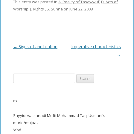
This entry was posted in
A. Reality of Tasawwuf
,
D. Acts of
Worship
,
J. Rights
,
S. Sunna
on
June 22, 2008
.
Post
←
Signs of annihilation
Imperative characteristics
navigation
→
Search
for:
BY
Sayyidi wa sanadi Mufti Mohammad Taqi Usmani's
murid/mujaaz:
'abd