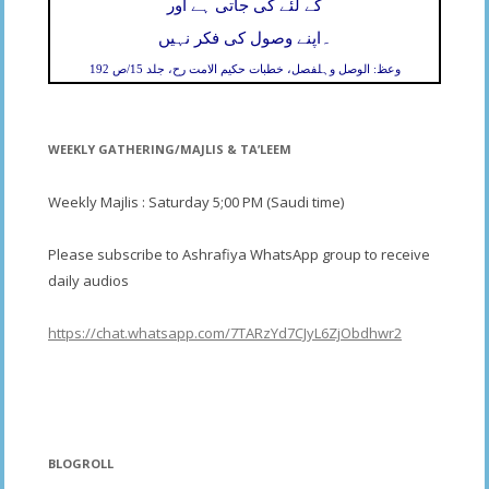
کے لئے کی جاتی ہے اور
۔
اپنے وصول کی فکر نہیں
وعظ: الوصل وہلفصل، خطبات حکیم الامت رح، جلد 15/ص 192
WEEKLY GATHERING/MAJLIS & TA’LEEM
Weekly Majlis : Saturday 5;00 PM (Saudi time)
Please subscribe to Ashrafiya WhatsApp group to receive
daily audios
https://chat.whatsapp.com/7TARzYd7CJyL6ZjObdhwr2
BLOGROLL