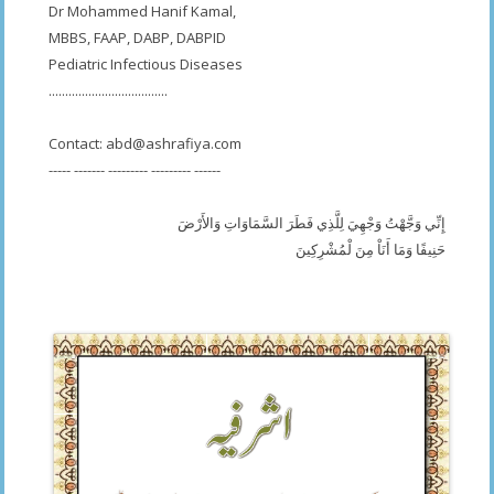
Dr Mohammed Hanif Kamal,
MBBS, FAAP, DABP, DABPID
Pediatric Infectious Diseases
....................................
Contact:
abd@ashrafiya.com
----- ------- --------- --------- ------
إِنِّي وَجَّهْتُ وَجْهِيَ لِلَّذِي فَطَرَ السَّمَاوَاتِ وَالأَرْضَ
حَنِيفًا وَمَا أَنَاْ مِنَ لْمُشْرِكِينَ