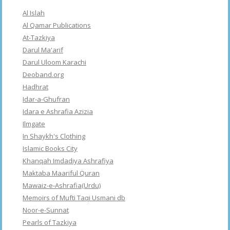
Al Islah
Al Qamar Publications
At-Tazkiya
Darul Ma'arif
Darul Uloom Karachi
Deoband.org
Hadhrat
Idar-a-Ghufran
Idara e Ashrafia Azizia
Ilmgate
In Shaykh's Clothing
Islamic Books City
Khanqah Imdadiya Ashrafiya
Maktaba Maariful Quran
Mawaiz-e-Ashrafia(Urdu)
Memoirs of Mufti Taqi Usmani db
Noor-e-Sunnat
Pearls of Tazkiya