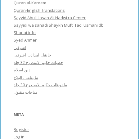
Quran al-Kareem
Quran-English Translations
Sayyid Abul Hasan Ali Nadwi ra Center
Sayyidi wa sanadi Shaykh Mufti Taqi Usmani db
Shariat info
Syed Ahmer
اشرفبہ
خانقاہ امدادیہ اشرفیہ
خطبات حکیم الامت رح 32 جلد
دین اسلام
ماہنامہ : البلاغ
ملفوظات حکیم الامت رح 30 جلد
مناجات مقبول
META
Register
Log in