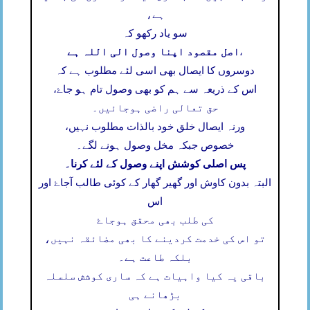
ہے،
سو یاد رکھو کہ
اصل مقصود اپنا وصول الی اللہ ہے
،
دوسروں کا ایصال بھی اسی لئے مطلوب ہے کہ
اس کے ذریعہ سے ہم کو بھی وصول تام ہو جاۓ،
حق تعالی راضی ہوجائیں۔
ورنہ ایصال خلق خود بالذات مطلوب نہیں،
خصوص جبکہ مخل وصول ہونے لگے۔
پس اصلی کوشش اپنے وصول کے لئے کرنا۔
البتہ بدون کاوش اور گھیر گھار کے کوئی طالب آجاۓ اور
اس
کی طلب بھی محقق ہوجاۓ
تو اس کی خدمت کردینے کا بھی مضائقہ نہیں،
بلکہ طاعت ہے۔
باقی یہ کیا واہیات ہے کہ ساری کوشش سلسلہ
بڑھانے ہی