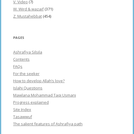
V. Video
(7)
W. Wird & wazaif
(371)
Z. Mustahebbat
(454)
PAGES
Ashrafiya Silsila
Contents
FAQs
For the seeker
How to develop Allah’s love?
Islahi Questions
Mawlana Mohammad Taqi Usmani
Progress explained
Site Index
Tasawwuf
The salient features of Ashrafiya path