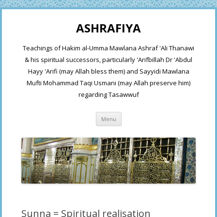
ASHRAFIYA
Teachings of Hakim al-Umma Mawlana Ashraf 'Ali Thanawi
& his spiritual successors, particularly 'Arifbillah Dr 'Abdul
Hayy 'Arifi (may Allah bless them) and Sayyidi Mawlana
Mufti Mohammad Taqi Usmani (may Allah preserve him)
regarding Tasawwuf
Skip
Menu
to
content
Sunna = Spiritual realisation