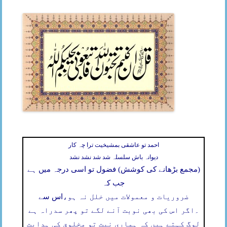
احمد تو عاشقی بمشیخیت ترا چہ کار
دیوانہ باش سلسلہ شد شد نشد نشد
(مجمع بڑھانے کی کوشش) فضول تو اسی درجہ میں ہے
جب کہ
ضروریات و معمولات میں خلل نہ ہو،
اس سے
۔
اگر اس کی بھی نوبت آنے لگے تو پھر سدراہ ہے
لوگ کہتے ہیں کہ ہماری نیت تو مخلوق کی ہدایت