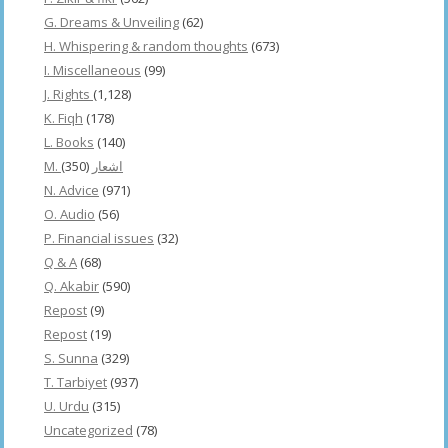
G. Dreams & Unveiling
(62)
H. Whispering & random thoughts
(673)
I. Miscellaneous
(99)
J. Rights
(1,128)
K. Fiqh
(178)
L. Books
(140)
(350)
M. اشعار
N. Advice
(971)
O. Audio
(56)
P. Financial issues
(32)
Q & A
(68)
Q. Akabir
(590)
Repost
(9)
Repost
(19)
S. Sunna
(329)
T. Tarbiyet
(937)
U. Urdu
(315)
Uncategorized
(78)