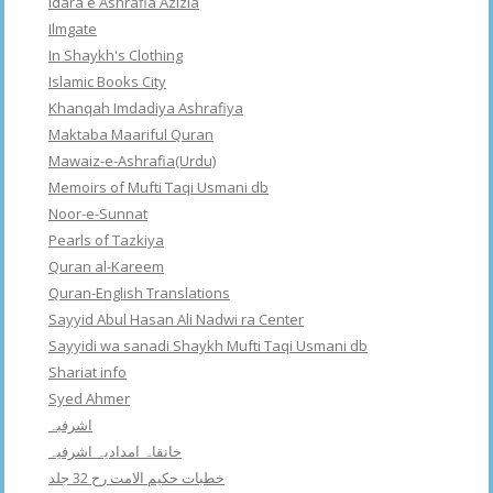
Idara e Ashrafia Azizia
Ilmgate
In Shaykh's Clothing
Islamic Books City
Khanqah Imdadiya Ashrafiya
Maktaba Maariful Quran
Mawaiz-e-Ashrafia(Urdu)
Memoirs of Mufti Taqi Usmani db
Noor-e-Sunnat
Pearls of Tazkiya
Quran al-Kareem
Quran-English Translations
Sayyid Abul Hasan Ali Nadwi ra Center
Sayyidi wa sanadi Shaykh Mufti Taqi Usmani db
Shariat info
Syed Ahmer
اشرفبہ
خانقاہ امدادیہ اشرفیہ
خطبات حکیم الامت رح 32 جلد