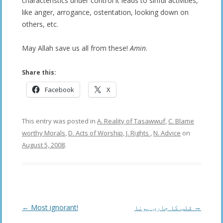
characteristics under control it leads to sinful activities,
like anger, arrogance, ostentation, looking down on
others, etc.
May Allah save us all from these!
Amin
.
Share this:
Facebook
X
This entry was posted in
A. Reality of Tasawwuf
,
C. Blame
worthy Morals
,
D. Acts of Worship
,
J. Rights
,
N. Advice
on
August 5, 2008
.
Post
←
Most ignorant!
قلب کا جاری ہونا
→
navigation