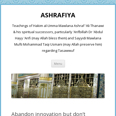
ASHRAFIYA
Teachings of Hakim al-Umma Mawlana Ashraf 'Ali Thanawi
& his spiritual successors, particularly 'Arifbillah Dr 'Abdul
Hayy 'Arifi (may Allah bless them) and Sayyidi Mawlana
Mufti Mohammad Taqi Usmani (may Allah preserve him)
regarding Tasawwuf
Skip
Menu
to
content
Abandon innovation but don’t