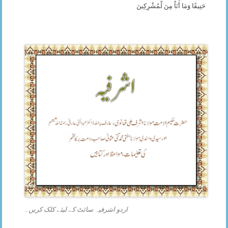
حَنِيفًا وَمَا أَنَاْ مِنَ لْمُشْرِكِينَ
اردو اشرفیہ سائٹ کے لیئے کلک کریں۔