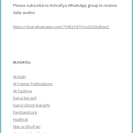
Please subscribe to Ashrafiya WhatsApp group to receive
daily audios
https://chat.whatsapp.com/7TARzYd7CJyL6ZjObdhwr2
BLOGROLL
Al Islah
Al Qamar Publications
At-Tazkiya
Darul Ma'arif
Darul Uloom Karachi
Deoband.org
Hadhrat
Idar-a-Ghufran