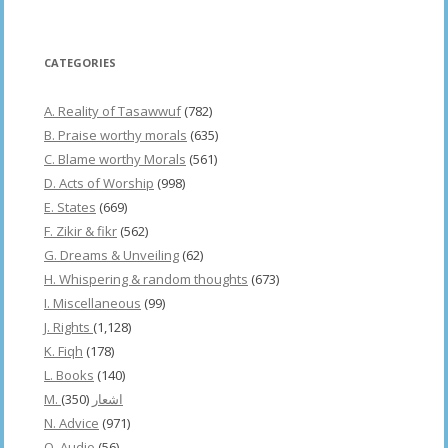
CATEGORIES
A. Reality of Tasawwuf
(782)
B. Praise worthy morals
(635)
C. Blame worthy Morals
(561)
D. Acts of Worship
(998)
E. States
(669)
F. Zikir & fikr
(562)
G. Dreams & Unveiling
(62)
H. Whispering & random thoughts
(673)
I. Miscellaneous
(99)
J. Rights
(1,128)
K. Fiqh
(178)
L. Books
(140)
(350)
M. اشعار
N. Advice
(971)
O. Audio
(56)