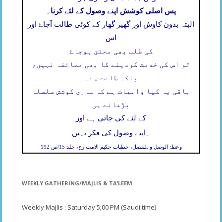
پس اصلی کوشش اپنے وصول کے لئے کرنا۔
البتہ بدون کاوش اور گھیر گھار کے کوئی طالب آجاۓ اور
اس
کی طلب بھی محقق ہوجاۓ
تو اس کی خدمت کردینے کا بھی مضائقہ نہیں،
بلکہ طاعت ہے۔
باقی یہ کیا واہیات ہے کہ ساری کوشش سلسلہ
بڑھانے ہی
کے لئے کی جاتی ہے اور
۔
اپنے وصول کی فکر نہیں
وعظ: الوصل وہلفصل، خطبات حکیم الامت رح، جلد 15/ص 192
WEEKLY GATHERING/MAJLIS & TA’LEEM
Weekly Majlis : Saturday 5;00 PM (Saudi time)