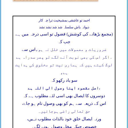
احمد تو عاشقی بمشیخیت ترا چہ کار
دیوانہ باش سلسلہ شد شد نشد نشد
(مجمع بڑھانے کی کوشش) فضول تو اسی درجہ میں ہے
جب کہ
ضروریات و معمولات میں خلل نہ ہو،
اس سے
۔
اگر اس کی بھی نوبت آنے لگے تو پھر سدراہ ہے
لوگ کہتے ہیں کہ ہماری نیت تو مخلوق کی ہدایت
ہے،
سو یاد رکھو کہ
اصل مقصود اپنا وصول الی اللہ ہے
،
دوسروں کا ایصال بھی اسی لئے مطلوب ہے کہ
اس کے ذریعہ سے ہم کو بھی وصول تام ہو جاۓ،
حق تعالی راضی ہوجائیں۔
ورنہ ایصال خلق خود بالذات مطلوب نہیں،
خصوص جبکہ مخل وصول ہونے لگے۔