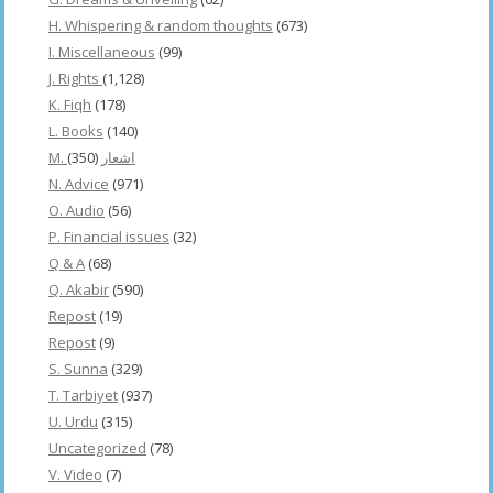
H. Whispering & random thoughts
(673)
I. Miscellaneous
(99)
J. Rights
(1,128)
K. Fiqh
(178)
L. Books
(140)
(350)
M. اشعار
N. Advice
(971)
O. Audio
(56)
P. Financial issues
(32)
Q & A
(68)
Q. Akabir
(590)
Repost
(19)
Repost
(9)
S. Sunna
(329)
T. Tarbiyet
(937)
U. Urdu
(315)
Uncategorized
(78)
V. Video
(7)