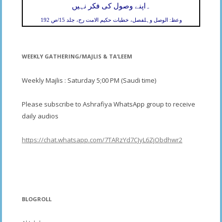
۔
اپنے وصول کی فکر نہیں
وعظ: الوصل وہلفصل، خطبات حکیم الامت رح، جلد 15/ص 192
WEEKLY GATHERING/MAJLIS & TA’LEEM
Weekly Majlis : Saturday 5;00 PM (Saudi time)
Please subscribe to Ashrafiya WhatsApp group to receive
daily audios
https://chat.whatsapp.com/7TARzYd7CJyL6ZjObdhwr2
BLOGROLL