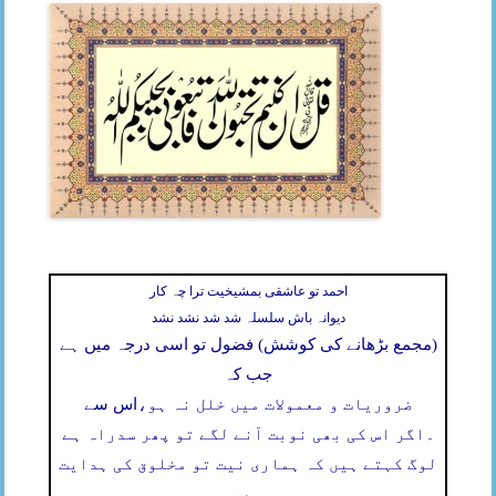
احمد تو عاشقی بمشیخیت ترا چہ کار
دیوانہ باش سلسلہ شد شد نشد نشد
(مجمع بڑھانے کی کوشش) فضول تو اسی درجہ میں ہے
جب کہ
ضروریات و معمولات میں خلل نہ ہو،
اس سے
۔
اگر اس کی بھی نوبت آنے لگے تو پھر سدراہ ہے
لوگ کہتے ہیں کہ ہماری نیت تو مخلوق کی ہدایت
ہے،