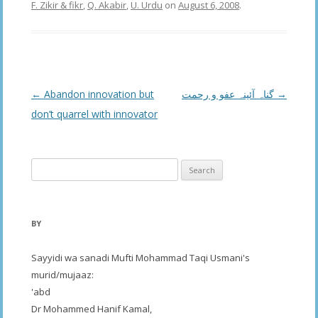
F. Zikir & fikr
,
Q. Akabir
,
U. Urdu
on
August 6, 2008
.
Post
←
Abandon innovation but
گناہ آئینہ عفو و رحمت
→
navigation
don’t quarrel with innovator
Search
for:
BY
Sayyidi wa sanadi Mufti Mohammad Taqi Usmani's
murid/mujaaz:
'abd
Dr Mohammed Hanif Kamal,