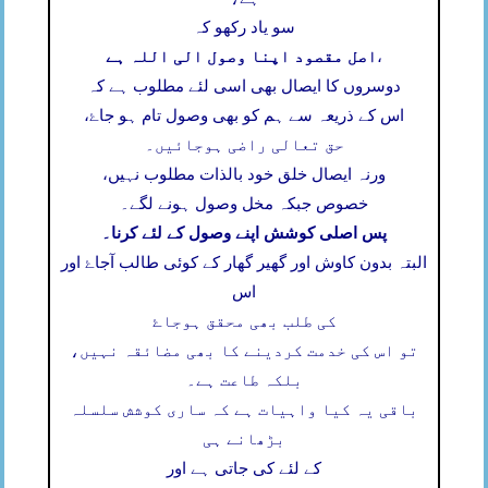
سو یاد رکھو کہ
اصل مقصود اپنا وصول الی اللہ ہے
،
دوسروں کا ایصال بھی اسی لئے مطلوب ہے کہ
اس کے ذریعہ سے ہم کو بھی وصول تام ہو جاۓ،
حق تعالی راضی ہوجائیں۔
ورنہ ایصال خلق خود بالذات مطلوب نہیں،
خصوص جبکہ مخل وصول ہونے لگے۔
پس اصلی کوشش اپنے وصول کے لئے کرنا۔
البتہ بدون کاوش اور گھیر گھار کے کوئی طالب آجاۓ اور
اس
کی طلب بھی محقق ہوجاۓ
تو اس کی خدمت کردینے کا بھی مضائقہ نہیں،
بلکہ طاعت ہے۔
باقی یہ کیا واہیات ہے کہ ساری کوشش سلسلہ
بڑھانے ہی
کے لئے کی جاتی ہے اور