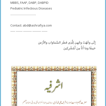
MBBS, FAAP, DABP, DABPID
Pediatric Infectious Diseases
....................................
Contact:
abd@ashrafiya.com
----- ------- --------- --------- ------
إِنِّي وَجَّهْتُ وَجْهِيَ لِلَّذِي فَطَرَ السَّمَاوَاتِ وَالأَرْضَ
حَنِيفًا وَمَا أَنَاْ مِنَ لْمُشْرِكِينَ