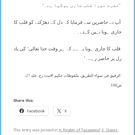
‘حضرت میرا قلب جاری ہوگیا ہے۔’
آپ نے حاضرین سے فرمایا کہ دل کے دھڑکنے کو قلب کا
جاری ہونا نہیں کہتے۔
قلب کا جاری ہونا یہ ہے کہ ہر وقت خدا تعالی’ کی یاد
رل پر حاضر رہے۔’
الرفیق فی سواء الطریق، ملفوظات حکیم الامت رح، جلد 27،
ص108
Share this:
Facebook
X
This entry was posted in
A. Reality of Tasawwuf
,
E. States
,