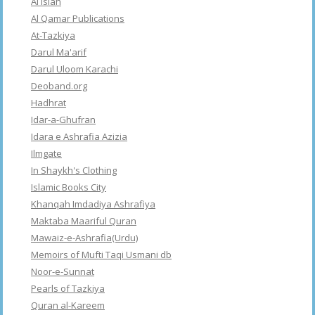
Al Islah
Al Qamar Publications
At-Tazkiya
Darul Ma'arif
Darul Uloom Karachi
Deoband.org
Hadhrat
Idar-a-Ghufran
Idara e Ashrafia Azizia
Ilmgate
In Shaykh's Clothing
Islamic Books City
Khanqah Imdadiya Ashrafiya
Maktaba Maariful Quran
Mawaiz-e-Ashrafia(Urdu)
Memoirs of Mufti Taqi Usmani db
Noor-e-Sunnat
Pearls of Tazkiya
Quran al-Kareem