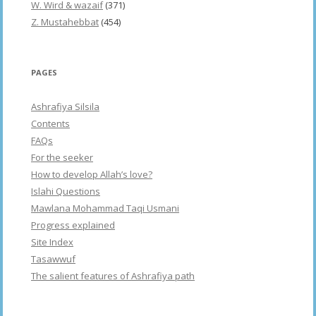
W. Wird & wazaif
(371)
Z. Mustahebbat
(454)
PAGES
Ashrafiya Silsila
Contents
FAQs
For the seeker
How to develop Allah’s love?
Islahi Questions
Mawlana Mohammad Taqi Usmani
Progress explained
Site Index
Tasawwuf
The salient features of Ashrafiya path