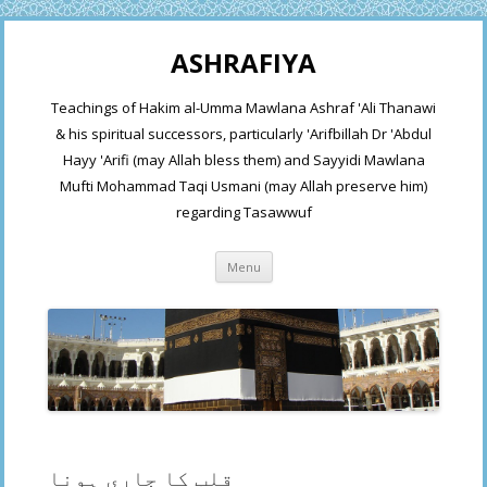
ASHRAFIYA
Teachings of Hakim al-Umma Mawlana Ashraf 'Ali Thanawi
& his spiritual successors, particularly 'Arifbillah Dr 'Abdul
Hayy 'Arifi (may Allah bless them) and Sayyidi Mawlana
Mufti Mohammad Taqi Usmani (may Allah preserve him)
regarding Tasawwuf
Skip
Menu
to
content
قلب کا جاری ہونا