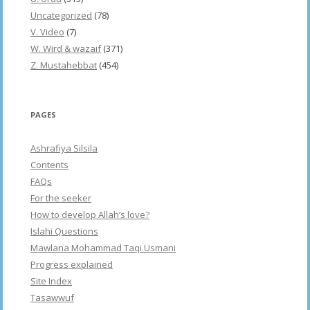
Uncategorized
(78)
V. Video
(7)
W. Wird & wazaif
(371)
Z. Mustahebbat
(454)
PAGES
Ashrafiya Silsila
Contents
FAQs
For the seeker
How to develop Allah’s love?
Islahi Questions
Mawlana Mohammad Taqi Usmani
Progress explained
Site Index
Tasawwuf