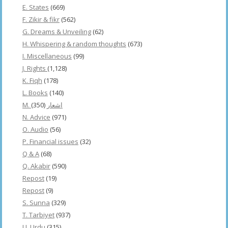
E. States
(669)
F. Zikir & fikr
(562)
G. Dreams & Unveiling
(62)
H. Whispering & random thoughts
(673)
I. Miscellaneous
(99)
J. Rights
(1,128)
K. Fiqh
(178)
L. Books
(140)
(350)
M. اشعار
N. Advice
(971)
O. Audio
(56)
P. Financial issues
(32)
Q & A
(68)
Q. Akabir
(590)
Repost
(19)
Repost
(9)
S. Sunna
(329)
T. Tarbiyet
(937)
U. Urdu
(315)