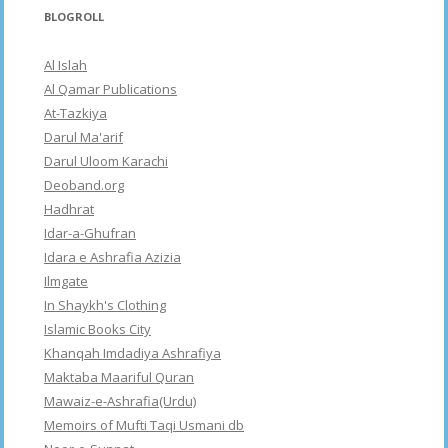
BLOGROLL
Al Islah
Al Qamar Publications
At-Tazkiya
Darul Ma'arif
Darul Uloom Karachi
Deoband.org
Hadhrat
Idar-a-Ghufran
Idara e Ashrafia Azizia
Ilmgate
In Shaykh's Clothing
Islamic Books City
Khanqah Imdadiya Ashrafiya
Maktaba Maariful Quran
Mawaiz-e-Ashrafia(Urdu)
Memoirs of Mufti Taqi Usmani db