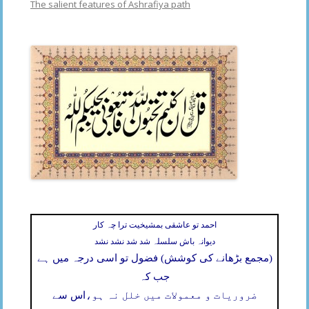
The salient features of Ashrafiya path
احمد تو عاشقی بمشیخیت ترا چہ کار
دیوانہ باش سلسلہ شد شد نشد نشد
(مجمع بڑھانے کی کوشش) فضول تو اسی درجہ میں ہے
جب کہ
ضروریات و معمولات میں خلل نہ ہو،
اس سے