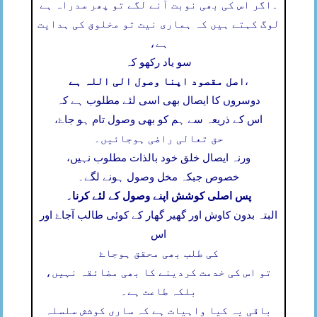
۔
اگر اس کی بھی نوبت آنے لگے تو پھر سدراہ ہے
لوگ کہتے ہیں کہ ہماری نیت تو مخلوق کی ہدایت
ہے،
سو یاد رکھو کہ
اصل مقصود اپنا وصول الی اللہ ہے
،
دوسروں کا ایصال بھی اسی لئے مطلوب ہے کہ
اس کے ذریعہ سے ہم کو بھی وصول تام ہو جاۓ،
حق تعالی راضی ہوجائیں۔
ورنہ ایصال خلق خود بالذات مطلوب نہیں،
خصوص جبکہ مخل وصول ہونے لگے۔
پس اصلی کوشش اپنے وصول کے لئے کرنا۔
البتہ بدون کاوش اور گھیر گھار کے کوئی طالب آجاۓ اور
اس
کی طلب بھی محقق ہوجاۓ
تو اس کی خدمت کردینے کا بھی مضائقہ نہیں،
بلکہ طاعت ہے۔
باقی یہ کیا واہیات ہے کہ ساری کوشش سلسلہ