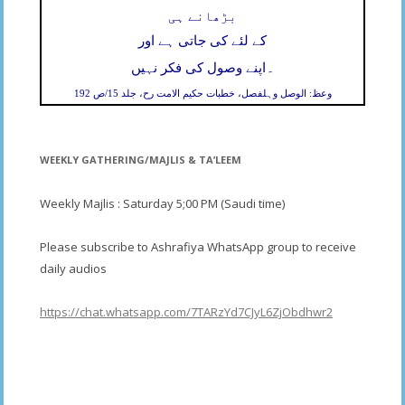
بڑھانے ہی
کے لئے کی جاتی ہے اور
۔
اپنے وصول کی فکر نہیں
وعظ: الوصل وہلفصل، خطبات حکیم الامت رح، جلد 15/ص 192
WEEKLY GATHERING/MAJLIS & TA’LEEM
Weekly Majlis : Saturday 5;00 PM (Saudi time)
Please subscribe to Ashrafiya WhatsApp group to receive
daily audios
https://chat.whatsapp.com/7TARzYd7CJyL6ZjObdhwr2