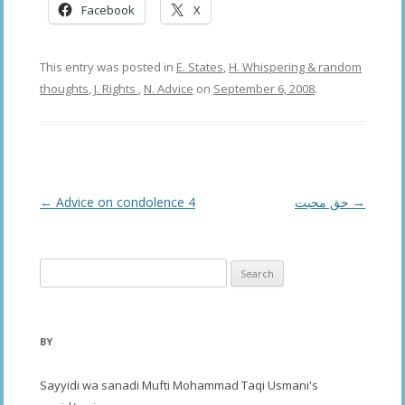
Facebook
X
This entry was posted in
E. States
,
H. Whispering & random
thoughts
,
J. Rights
,
N. Advice
on
September 6, 2008
.
Post
←
Advice on condolence 4
حق محبت
→
navigation
Search
for:
BY
Sayyidi wa sanadi Mufti Mohammad Taqi Usmani's