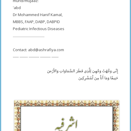
murid/mujaaz:
'abd
Dr Mohammed Hanif Kamal,
MBBS, FAAP, DABP, DABPID
Pediatric Infectious Diseases
....................................
Contact:
abd@ashrafiya.com
----- ------- --------- --------- ------
إِنِّي وَجَّهْتُ وَجْهِيَ لِلَّذِي فَطَرَ السَّمَاوَاتِ وَالأَرْضَ
حَنِيفًا وَمَا أَنَاْ مِنَ لْمُشْرِكِينَ