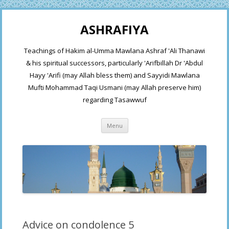
ASHRAFIYA
Teachings of Hakim al-Umma Mawlana Ashraf 'Ali Thanawi
& his spiritual successors, particularly 'Arifbillah Dr 'Abdul
Hayy 'Arifi (may Allah bless them) and Sayyidi Mawlana
Mufti Mohammad Taqi Usmani (may Allah preserve him)
regarding Tasawwuf
Skip
Menu
to
content
Advice on condolence 5