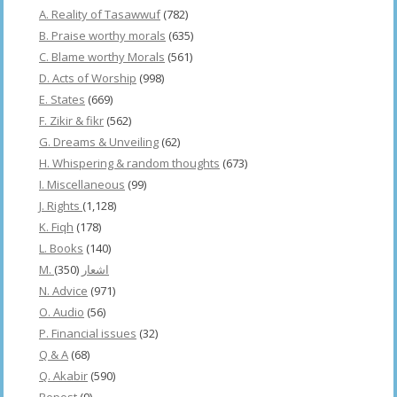
A. Reality of Tasawwuf
(782)
B. Praise worthy morals
(635)
C. Blame worthy Morals
(561)
D. Acts of Worship
(998)
E. States
(669)
F. Zikir & fikr
(562)
G. Dreams & Unveiling
(62)
H. Whispering & random thoughts
(673)
I. Miscellaneous
(99)
J. Rights
(1,128)
K. Fiqh
(178)
L. Books
(140)
(350)
M. اشعار
N. Advice
(971)
O. Audio
(56)
P. Financial issues
(32)
Q & A
(68)
Q. Akabir
(590)
Repost
(9)