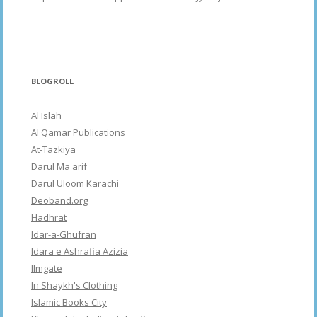
BLOGROLL
Al Islah
Al Qamar Publications
At-Tazkiya
Darul Ma'arif
Darul Uloom Karachi
Deoband.org
Hadhrat
Idar-a-Ghufran
Idara e Ashrafia Azizia
Ilmgate
In Shaykh's Clothing
Islamic Books City