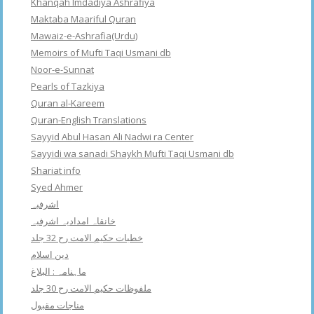
Khanqah Imdadiya Ashrafiya
Maktaba Maariful Quran
Mawaiz-e-Ashrafia(Urdu)
Memoirs of Mufti Taqi Usmani db
Noor-e-Sunnat
Pearls of Tazkiya
Quran al-Kareem
Quran-English Translations
Sayyid Abul Hasan Ali Nadwi ra Center
Sayyidi wa sanadi Shaykh Mufti Taqi Usmani db
Shariat info
Syed Ahmer
اشرفبہ
خانقاہ امدادیہ اشرفیہ
خطبات حکیم الامت رح 32 جلد
دین اسلام
ماہنامہ : البلاغ
ملفوظات حکیم الامت رح 30 جلد
مناجات مقبول