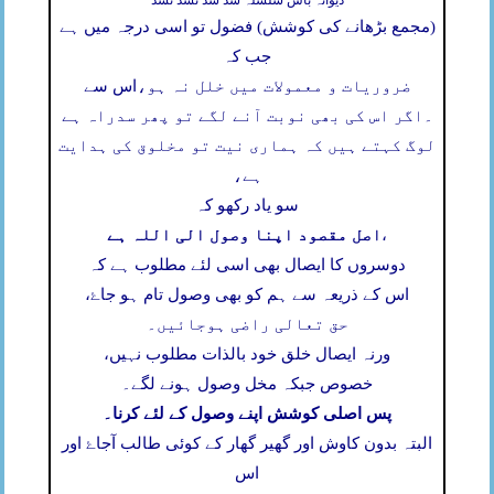
دیوانہ باش سلسلہ شد شد نشد نشد
(مجمع بڑھانے کی کوشش) فضول تو اسی درجہ میں ہے
جب کہ
ضروریات و معمولات میں خلل نہ ہو،
اس سے
۔
اگر اس کی بھی نوبت آنے لگے تو پھر سدراہ ہے
لوگ کہتے ہیں کہ ہماری نیت تو مخلوق کی ہدایت
ہے،
سو یاد رکھو کہ
اصل مقصود اپنا وصول الی اللہ ہے
،
دوسروں کا ایصال بھی اسی لئے مطلوب ہے کہ
اس کے ذریعہ سے ہم کو بھی وصول تام ہو جاۓ،
حق تعالی راضی ہوجائیں۔
ورنہ ایصال خلق خود بالذات مطلوب نہیں،
خصوص جبکہ مخل وصول ہونے لگے۔
پس اصلی کوشش اپنے وصول کے لئے کرنا۔
البتہ بدون کاوش اور گھیر گھار کے کوئی طالب آجاۓ اور
اس