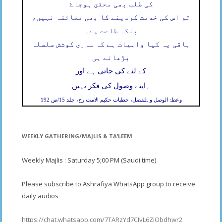
کی طلب بھی محقق ہوجاۓ
تو اس کی خدمت کردینے کا بھی مضائقہ نہیں،
بلکہ طاعت ہے۔
باقی یہ کیا واہیات ہے کہ ساری کوشش سلسلہ
بڑھانے ہی
کے لئے کی جاتی ہے اور
۔
اپنے وصول کی فکر نہیں
وعظ: الوصل وہلفصل، خطبات حکیم الامت رح، جلد 15/ص 192
WEEKLY GATHERING/MAJLIS & TA’LEEM
Weekly Majlis : Saturday 5;00 PM (Saudi time)
Please subscribe to Ashrafiya WhatsApp group to receive
daily audios
https://chat.whatsapp.com/7TARzYd7CJyL6ZjObdhwr2