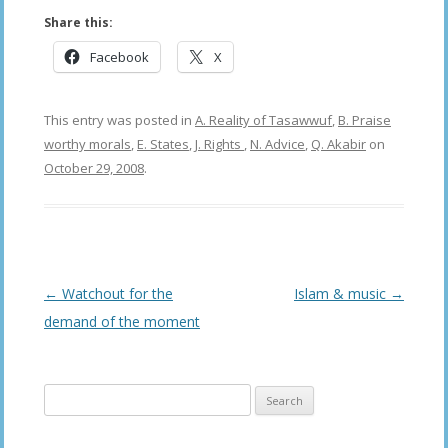
Share this:
Facebook
X
This entry was posted in
A. Reality of Tasawwuf
,
B. Praise
worthy morals
,
E. States
,
J. Rights
,
N. Advice
,
Q. Akabir
on
October 29, 2008
.
Post
←
Watchout for the
Islam & music
→
navigation
demand of the moment
Search
for: