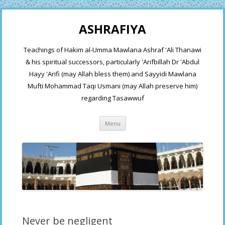
ASHRAFIYA
Teachings of Hakim al-Umma Mawlana Ashraf 'Ali Thanawi
& his spiritual successors, particularly 'Arifbillah Dr 'Abdul
Hayy 'Arifi (may Allah bless them) and Sayyidi Mawlana
Mufti Mohammad Taqi Usmani (may Allah preserve him)
regarding Tasawwuf
Skip
Menu
to
content
Never be negligent