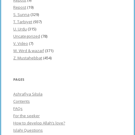
Repost
(19)
S. Sunna
(329)
T. Tarbiyet
(937)
U. Urdu
(315)
Uncategorized
(78)
V. Video
(7)
W. Wird & wazaif
(371)
Z. Mustahebbat
(454)
PAGES
Ashrafiya Silsila
Contents
FAQs
For the seeker
How to develop Allah’s love?
Islahi Questions