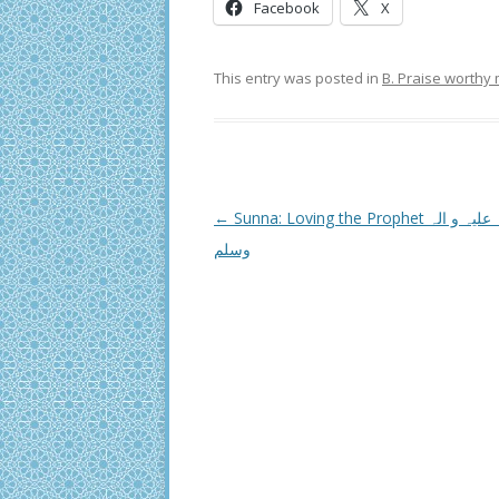
Facebook
X
This entry was posted in
B. Praise worthy
Post
←
Sunna: Loving the Prophet صلی اللہ علیہ و الہ
navigation
وسلم