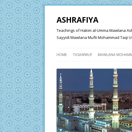
ASHRAFIYA
Teachings of Hakim al-Umma Mawlana Ashraf 
Sayyidi Mawlana Mufti Mohammad Taqi Us
HOME
TASAWWUF
MAWLANA MOHAMM