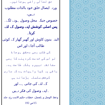
حق تعالی راضی ہوجائیں۔
ورنہ ایصال خلق خود بالذات مطلوب
نہیں،
خصوص جبکہ مخل وصول ہونے لگے۔
پس اصلی کوشش اپنے وصول کے لئے
کرنا۔
البتہ بدون کاوش اور گھیر گھار کے کوئی
طالب آجاۓ اور اس
کی طلب بھی محقق ہوجاۓ
تو اس کی خدمت کردینے کا بھی
مضائقہ نہیں، بلکہ طاعت ہے۔
باقی یہ کیا واہیات ہے کہ ساری
کوشش سلسلہ بڑھانے ہی
کے لئے کی جاتی ہے اور
۔
اپنے وصول کی فکر نہیں
وعظ: الوصل وہلفصل، خطبات حکیم الامت رح، جلد
15/ص 192