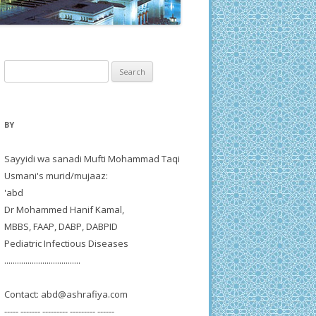
Search
for:
BY
Sayyidi wa sanadi Mufti Mohammad Taqi
Usmani's murid/mujaaz:
'abd
Dr Mohammed Hanif Kamal,
MBBS, FAAP, DABP, DABPID
Pediatric Infectious Diseases
....................................
Contact:
abd@ashrafiya.com
----- ------- --------- --------- ------