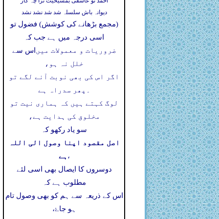
احمد تو عاشقی بمشیخیت ترا چہ کار
دیوانہ باش سلسلہ شد شد نشد نشد
(مجمع بڑھانے کی کوشش) فضول تو
اسی درجہ میں ہے جب کہ
ضروریات و معمولات میں
اس سے
خلل نہ ہو،
اگر اس کی بھی نوبت آنے لگے تو
۔
پھر سدراہ ہے
لوگ کہتے ہیں کہ ہماری نیت تو
مخلوق کی ہدایت ہے،
سو یاد رکھو کہ
اصل مقصود اپنا وصول الی اللہ
ہے
،
دوسروں کا ایصال بھی اسی لئے
مطلوب ہے کہ
اس کے ذریعہ سے ہم کو بھی وصول تام
ہو جاۓ،