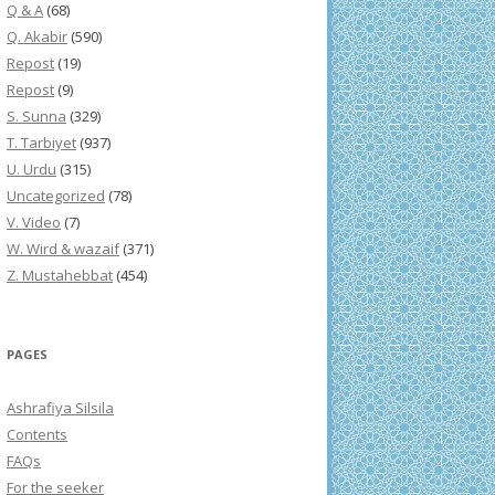
Q & A
(68)
Q. Akabir
(590)
Repost
(19)
Repost
(9)
S. Sunna
(329)
T. Tarbiyet
(937)
U. Urdu
(315)
Uncategorized
(78)
V. Video
(7)
W. Wird & wazaif
(371)
Z. Mustahebbat
(454)
PAGES
Ashrafiya Silsila
Contents
FAQs
For the seeker