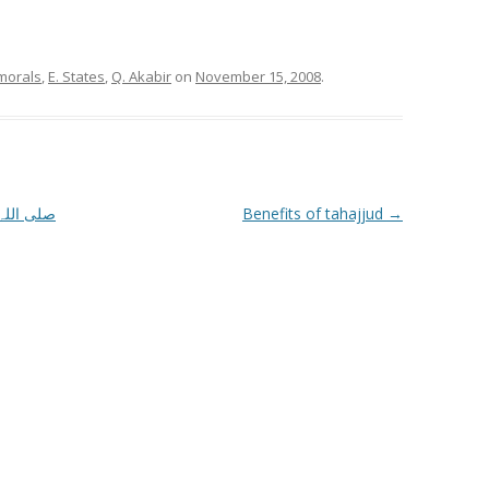
 morals
,
E. States
,
Q. Akabir
on
November 15, 2008
.
Benefits of tahajjud
→