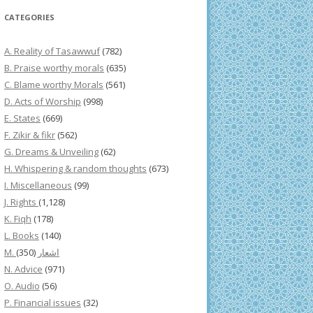
CATEGORIES
A. Reality of Tasawwuf
(782)
B. Praise worthy morals
(635)
C. Blame worthy Morals
(561)
D. Acts of Worship
(998)
E. States
(669)
F. Zikir & fikr
(562)
G. Dreams & Unveiling
(62)
H. Whispering & random thoughts
(673)
I. Miscellaneous
(99)
J. Rights
(1,128)
K. Fiqh
(178)
L. Books
(140)
(350)
M. اشعار
N. Advice
(971)
O. Audio
(56)
P. Financial issues
(32)