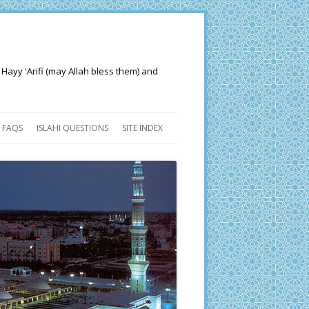
 Hayy 'Arifi (may Allah bless them) and
FAQS
ISLAHI QUESTIONS
SITE INDEX