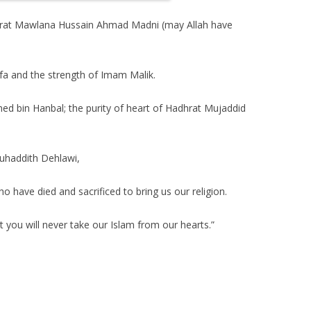
Hadhrat Mawlana Hussain Ahmad Madni (may Allah have
a and the strength of Imam Malik.
d bin Hanbal; the purity of heart of Hadhrat Mujaddid
Muhaddith Dehlawi,
o have died and sacrificed to bring us our religion.
t you will never take our Islam from our hearts.”