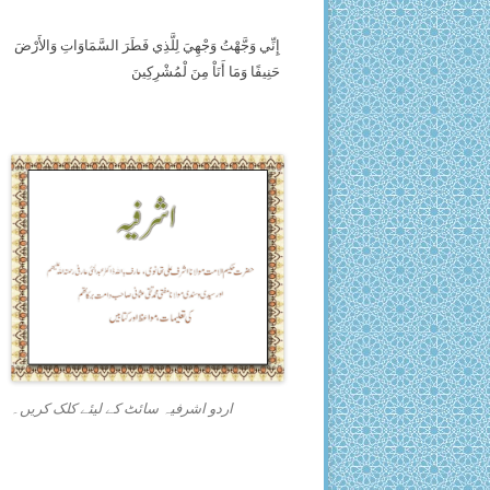
إِنِّي وَجَّهْتُ وَجْهِيَ لِلَّذِي فَطَرَ السَّمَاوَاتِ وَالأَرْضَ
حَنِيفًا وَمَا أَنَاْ مِنَ لْمُشْرِكِينَ
اردو اشرفیہ سائٹ کے لیئے کلک کریں۔