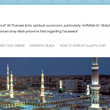
'Ali Thanawi & his spiritual successors, particularly 'Arifbillah Dr 'Abdul
mani (may Allah preserve him) regarding Tasawwuf
Skip
to
AD TAQI USMANI
ASHRAFIYA SILSILA
HOW TO DEVELOP ALLAH’S LOVE?
content
THE SALIENT FEATURES OF
ASHRAFIYA PATH
FOR THE SEEKER
PROGRESS EXPLAINED