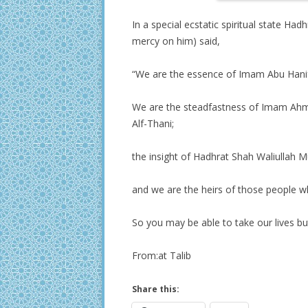
In a special ecstatic spiritual state 
mercy on him) said,
“We are the essence of Imam Abu Hanif
We are the steadfastness of Imam Ahme
Alf-Thani;
the insight of Hadhrat Shah Waliullah 
and we are the heirs of those people wh
So you may be able to take our lives bu
From:at Talib
Share this: