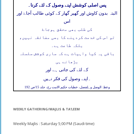
پس اصلی کوشش اپنے وصول کے لئے کرنا۔
البتہ بدون کاوش اور گھیر گھار کے کوئی طالب آجاۓ اور
اس
کی طلب بھی محقق ہوجاۓ
تو اس کی خدمت کردینے کا بھی مضائقہ نہیں،
بلکہ طاعت ہے۔
باقی یہ کیا واہیات ہے کہ ساری کوشش سلسلہ
بڑھانے ہی
کے لئے کی جاتی ہے اور
۔
اپنے وصول کی فکر نہیں
وعظ: الوصل وہلفصل، خطبات حکیم الامت رح، جلد 15/ص 192
WEEKLY GATHERING/MAJLIS & TA’LEEM
Weekly Majlis : Saturday 5;00 PM (Saudi time)