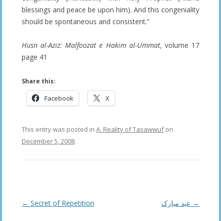
blessings and peace be upon him). And this congeniality
should be spontaneous and consistent.”
Husn al-Aziz: Malfoozat e Hakim al-Ummat,
volume 17
page 41
Share this:
Facebook
X
This entry was posted in
A. Reality of Tasawwuf
on
December 5, 2008
.
Post
←
Secret of Repetition
عید مبارک
→
navigation