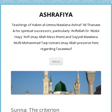
ASHRAFIYA
Teachings of Hakim al-Umma Mawlana Ashraf 'Ali Thanawi
& his spiritual successors, particularly 'Arifbillah Dr 'Abdul
Hayy 'Arifi (may Allah bless them) and Sayyidi Mawlana
Mufti Mohammad Taqi Usmani (may Allah preserve him)
regarding Tasawwuf
Skip
Menu
to
content
Sunna: The criterion