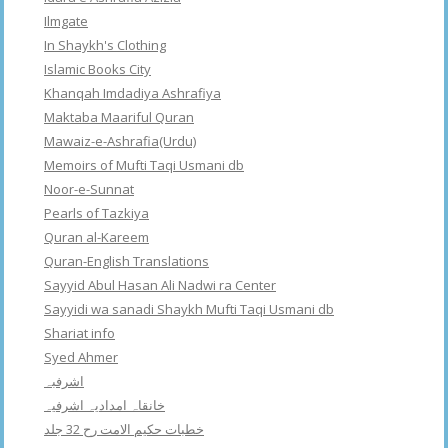
Ilmgate
In Shaykh's Clothing
Islamic Books City
Khanqah Imdadiya Ashrafiya
Maktaba Maariful Quran
Mawaiz-e-Ashrafia(Urdu)
Memoirs of Mufti Taqi Usmani db
Noor-e-Sunnat
Pearls of Tazkiya
Quran al-Kareem
Quran-English Translations
Sayyid Abul Hasan Ali Nadwi ra Center
Sayyidi wa sanadi Shaykh Mufti Taqi Usmani db
Shariat info
Syed Ahmer
اشرفبہ
خانقاہ امدادیہ اشرفیہ
خطبات حکیم الامت رح 32 جلد