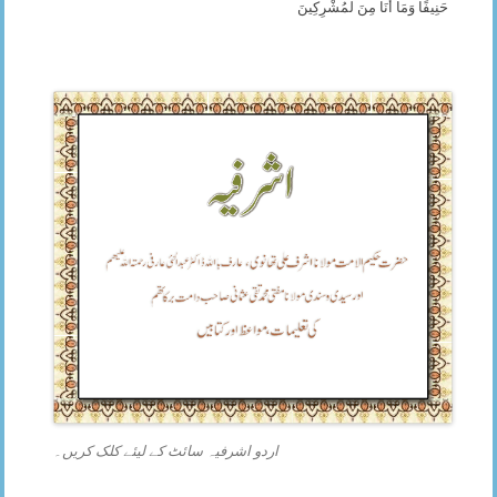
حَنِيفًا وَمَا أَنَاْ مِنَ لْمُشْرِكِينَ
اردو اشرفیہ سائٹ کے لیئے کلک کریں۔