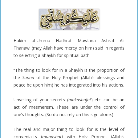
Hakim al-Umma Hadhrat Mawlana Ashraf Ali
Thanawi (may Allah have mercy on him) said in regards
to selecting a Shaykh for spiritual path:
“The thing to look for in a
Shaykh is the proportion of
the
Sunna
of the Holy Prophet (Allah’s blessings and
peace be upon him) he has integerated into his actions.
Unveiling of your secrets (
makashafat
) etc. can be an
act of mesmerism. These are under the control of
one’s thoughts. (So do not rely on this sign alone.)
The real and major thing to look for is the level of
congeniality (
munasbat
) with Holy Prophet (Allah’s