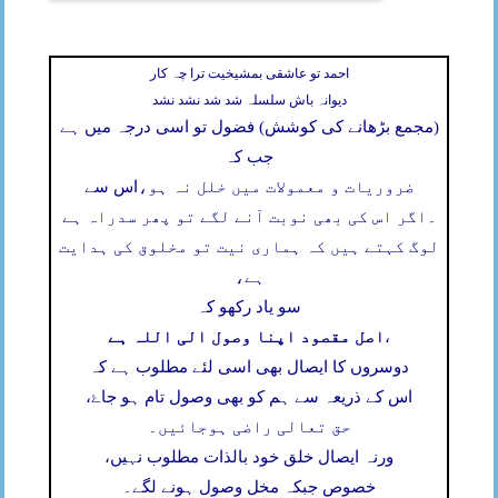
احمد تو عاشقی بمشیخیت ترا چہ کار
دیوانہ باش سلسلہ شد شد نشد نشد
(مجمع بڑھانے کی کوشش) فضول تو اسی درجہ میں ہے
جب کہ
ضروریات و معمولات میں خلل نہ ہو،
اس سے
۔
اگر اس کی بھی نوبت آنے لگے تو پھر سدراہ ہے
لوگ کہتے ہیں کہ ہماری نیت تو مخلوق کی ہدایت
ہے،
سو یاد رکھو کہ
اصل مقصود اپنا وصول الی اللہ ہے
،
دوسروں کا ایصال بھی اسی لئے مطلوب ہے کہ
اس کے ذریعہ سے ہم کو بھی وصول تام ہو جاۓ،
حق تعالی راضی ہوجائیں۔
ورنہ ایصال خلق خود بالذات مطلوب نہیں،
خصوص جبکہ مخل وصول ہونے لگے۔