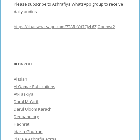
Please subscribe to Ashrafiya WhatsApp group to receive
daily audios
https://chat.whatsapp.com/7TARzYd7CJyL6ZjObdhwr2
BLOGROLL
Al Islah
Al Qamar Publications
At-Tazkiya
Darul Ma'arif
Darul Uloom Karachi
Deoband.org
Hadhrat
Idar-a-Ghufran
Idara e Ashrafia Azizia