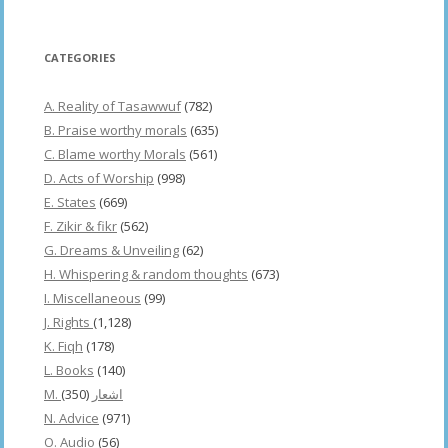
CATEGORIES
A. Reality of Tasawwuf
(782)
B. Praise worthy morals
(635)
C. Blame worthy Morals
(561)
D. Acts of Worship
(998)
E. States
(669)
F. Zikir & fikr
(562)
G. Dreams & Unveiling
(62)
H. Whispering & random thoughts
(673)
I. Miscellaneous
(99)
J. Rights
(1,128)
K. Fiqh
(178)
L. Books
(140)
(350)
M. اشعار
N. Advice
(971)
O. Audio
(56)