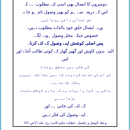
دوسروں کا ایصال بھی اسی لئے مطلوب ہے کہ
اس کے ذریعہ سے ہم کو بھی وصول تام ہو جاۓ،
حق تعالی راضی ہوجائیں۔
ورنہ ایصال خلق خود بالذات مطلوب نہیں،
خصوص جبکہ مخل وصول ہونے لگے۔
پس اصلی کوشش اپنے وصول کے لئے کرنا۔
البتہ بدون کاوش اور گھیر گھار کے کوئی طالب آجاۓ اور
اس
کی طلب بھی محقق ہوجاۓ
تو اس کی خدمت کردینے کا بھی مضائقہ نہیں،
بلکہ طاعت ہے۔
باقی یہ کیا واہیات ہے کہ ساری کوشش سلسلہ
بڑھانے ہی
کے لئے کی جاتی ہے اور
۔
اپنے وصول کی فکر نہیں
وعظ: الوصل وہلفصل، خطبات حکیم الامت رح، جلد 15/ص 192