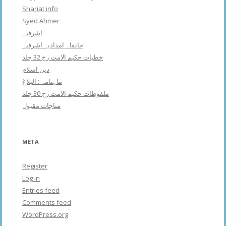
Shariat info
Syed Ahmer
اشرفبہ
خانقاہ امدادیہ اشرفیہ
خطبات حکیم الامت رح 32 جلد
دین اسلام
ماہنامہ : البلاغ
ملفوظات حکیم الامت رح 30 جلد
مناجات مقبول
META
Register
Log in
Entries feed
Comments feed
WordPress.org