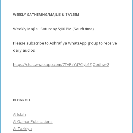
WEEKLY GATHERING/MAJLIS & TA’LEEM
Weekly Majlis : Saturday 5;00 PM (Saudi time)
Please subscribe to Ashrafiya WhatsApp group to receive
daily audios
https://chat.whatsapp.com/7TARzYd7CJyL6ZjObdhwr2
BLOGROLL
Al Islah
Al Qamar Publications
At-Tazkiya