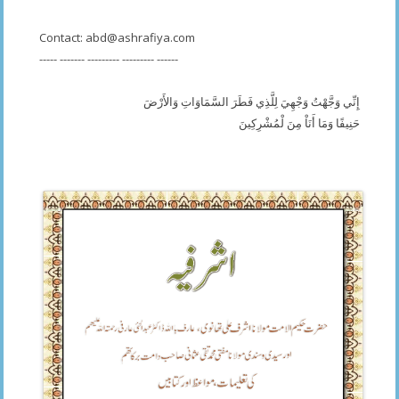
Contact:
abd@ashrafiya.com
----- ------- --------- --------- ------
إِنِّي وَجَّهْتُ وَجْهِيَ لِلَّذِي فَطَرَ السَّمَاوَاتِ وَالأَرْضَ
حَنِيفًا وَمَا أَنَاْ مِنَ لْمُشْرِكِينَ