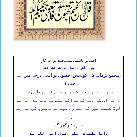
احمد تو عاشقی بمشیخیت ترا چہ کار
دیوانہ باش سلسلہ شد شد نشد نشد
(مجمع بڑھانے کی کوشش) فضول تو اسی درجہ میں ہے
جب کہ
ضروریات و معمولات میں خلل نہ ہو،
اس سے
۔
اگر اس کی بھی نوبت آنے لگے تو پھر سدراہ ہے
لوگ کہتے ہیں کہ ہماری نیت تو مخلوق کی ہدایت
ہے،
سو یاد رکھو کہ
اصل مقصود اپنا وصول الی اللہ ہے
،