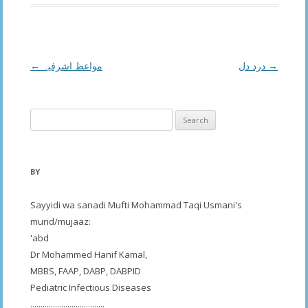
Post
←
مواعظ اشرفیہ
درد دل
→
navigation
Search
for:
BY
Sayyidi wa sanadi Mufti Mohammad Taqi Usmani's
murid/mujaaz:
'abd
Dr Mohammed Hanif Kamal,
MBBS, FAAP, DABP, DABPID
Pediatric Infectious Diseases
....................................