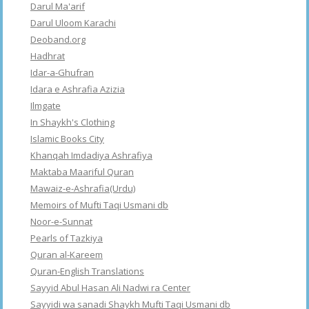
Darul Ma'arif
Darul Uloom Karachi
Deoband.org
Hadhrat
Idar-a-Ghufran
Idara e Ashrafia Azizia
Ilmgate
In Shaykh's Clothing
Islamic Books City
Khanqah Imdadiya Ashrafiya
Maktaba Maariful Quran
Mawaiz-e-Ashrafia(Urdu)
Memoirs of Mufti Taqi Usmani db
Noor-e-Sunnat
Pearls of Tazkiya
Quran al-Kareem
Quran-English Translations
Sayyid Abul Hasan Ali Nadwi ra Center
Sayyidi wa sanadi Shaykh Mufti Taqi Usmani db