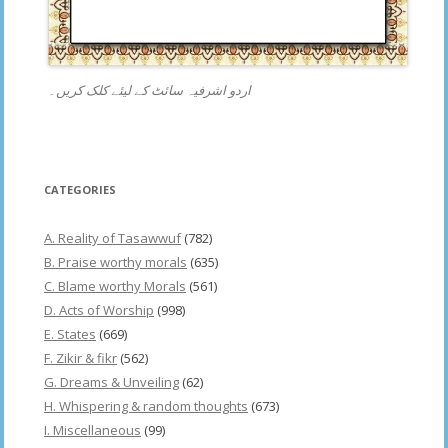
اردو اشرفیہ سائٹ کے لیئے کلک کریں۔
CATEGORIES
A. Reality of Tasawwuf
(782)
B. Praise worthy morals
(635)
C. Blame worthy Morals
(561)
D. Acts of Worship
(998)
E. States
(669)
F. Zikir & fikr
(562)
G. Dreams & Unveiling
(62)
H. Whispering & random thoughts
(673)
I. Miscellaneous
(99)