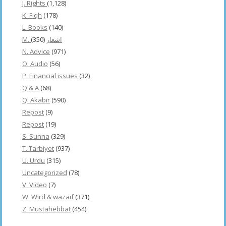
J. Rights
(1,128)
K. Fiqh
(178)
L. Books
(140)
(350)
M. اشعار
N. Advice
(971)
O. Audio
(56)
P. Financial issues
(32)
Q & A
(68)
Q. Akabir
(590)
Repost
(9)
Repost
(19)
S. Sunna
(329)
T. Tarbiyet
(937)
U. Urdu
(315)
Uncategorized
(78)
V. Video
(7)
W. Wird & wazaif
(371)
Z. Mustahebbat
(454)