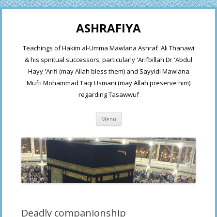
ASHRAFIYA
Teachings of Hakim al-Umma Mawlana Ashraf 'Ali Thanawi
& his spiritual successors, particularly 'Arifbillah Dr 'Abdul
Hayy 'Arifi (may Allah bless them) and Sayyidi Mawlana
Mufti Mohammad Taqi Usmani (may Allah preserve him)
regarding Tasawwuf
Skip
Menu
to
content
Deadly companionship