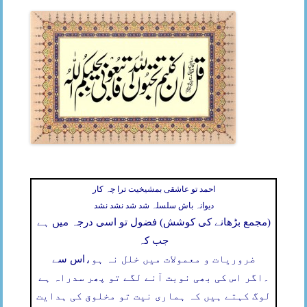
احمد تو عاشقی بمشیخیت ترا چہ کار
دیوانہ باش سلسلہ شد شد نشد نشد
(مجمع بڑھانے کی کوشش) فضول تو اسی درجہ میں ہے
جب کہ
ضروریات و معمولات میں خلل نہ ہو،
اس سے
۔
اگر اس کی بھی نوبت آنے لگے تو پھر سدراہ ہے
لوگ کہتے ہیں کہ ہماری نیت تو مخلوق کی ہدایت