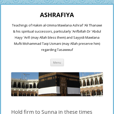
ASHRAFIYA
Teachings of Hakim al-Umma Mawlana Ashraf 'Ali Thanawi
& his spiritual successors, particularly 'Arifbillah Dr 'Abdul
Hayy 'Arifi (may Allah bless them) and Sayyidi Mawlana
Mufti Mohammad Taqi Usmani (may Allah preserve him)
regarding Tasawwuf
Skip
Menu
to
content
Hold firm to Sunna in these times