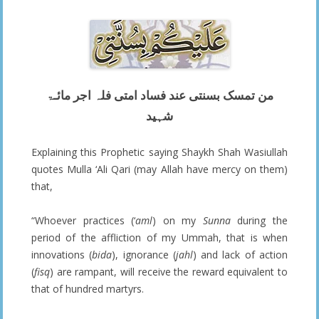
من تمسک بسنتی عند فساد امتی فلہ اجر مائـۃ
شہید
Explaining this Prophetic saying Shaykh Shah Wasiullah
quotes Mulla ‘Ali Qari (may Allah have mercy on them)
that,
“Whoever practices (‘
aml
) on my
Sunna
during the
period of the affliction of my Ummah, that is when
innovations (
bida
), ignorance (
jahl
) and lack of action
(
fisq
) are rampant, will receive the reward equivalent to
that of hundred martyrs.