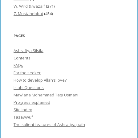
W. Wird & wazaif
(371)
Z. Mustahebbat
(454)
PAGES
Ashrafiya Silsila
Contents
FAQs
For the seeker
How to develop Allah’s love?
Islahi Questions
Mawlana Mohammad Taqi Usmani
Progress explained
Site Index
Tasawwuf
The salient features of Ashrafiya path