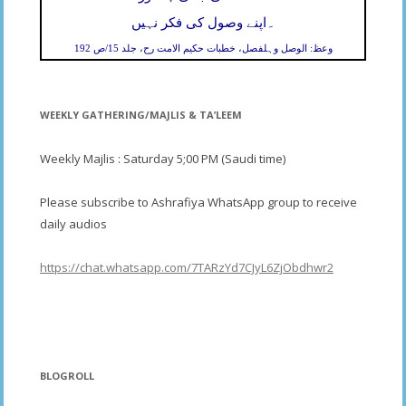
۔
اپنے وصول کی فکر نہیں
وعظ: الوصل وہلفصل، خطبات حکیم الامت رح، جلد 15/ص 192
WEEKLY GATHERING/MAJLIS & TA’LEEM
Weekly Majlis : Saturday 5;00 PM (Saudi time)
Please subscribe to Ashrafiya WhatsApp group to receive
daily audios
https://chat.whatsapp.com/7TARzYd7CJyL6ZjObdhwr2
BLOGROLL