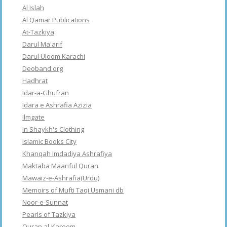
Al Islah
Al Qamar Publications
At-Tazkiya
Darul Ma'arif
Darul Uloom Karachi
Deoband.org
Hadhrat
Idar-a-Ghufran
Idara e Ashrafia Azizia
Ilmgate
In Shaykh's Clothing
Islamic Books City
Khanqah Imdadiya Ashrafiya
Maktaba Maariful Quran
Mawaiz-e-Ashrafia(Urdu)
Memoirs of Mufti Taqi Usmani db
Noor-e-Sunnat
Pearls of Tazkiya
Quran al-Kareem