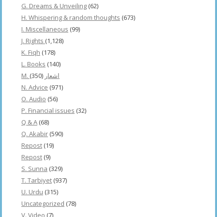
G. Dreams & Unveiling
(62)
H. Whispering & random thoughts
(673)
I. Miscellaneous
(99)
J. Rights
(1,128)
K. Fiqh
(178)
L. Books
(140)
(350)
M. اشعار
N. Advice
(971)
O. Audio
(56)
P. Financial issues
(32)
Q & A
(68)
Q. Akabir
(590)
Repost
(19)
Repost
(9)
S. Sunna
(329)
T. Tarbiyet
(937)
U. Urdu
(315)
Uncategorized
(78)
V. Video
(7)