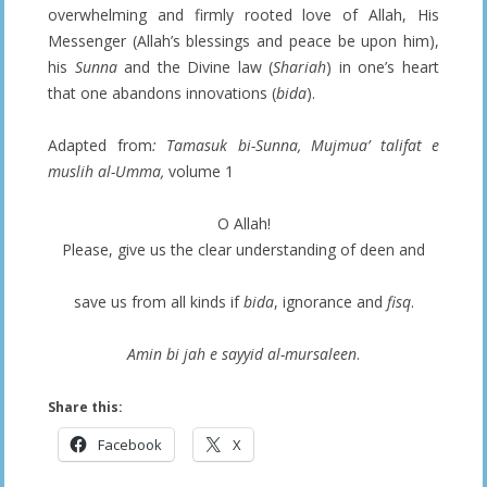
overwhelming and firmly rooted love of Allah, His
Messenger (Allah’s blessings and peace be upon him),
his
Sunna
and the Divine law (
Shariah
) in one’s heart
that one abandons innovations (
bida
).
Adapted from
: Tamasuk bi-Sunna, Mujmua’ talifat e
muslih al-Umma,
volume 1
O Allah!
Please, give us the clear understanding of deen and
save us from all kinds if
bida
, ignorance and
fisq
.
Amin bi jah e sayyid al-mursaleen
.
Share this:
Facebook
X