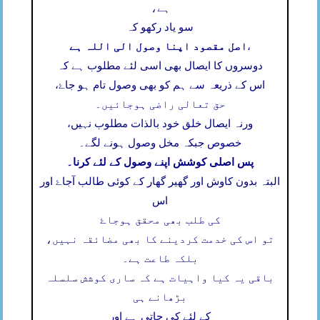
ہے،
سو یاد رکھو کہ
اصل مقصود اپنا وصول الی اللہ ہے
،
دوسروں کا ایصال بھی اسی لئے مطلوب ہے کہ
اس کے ذریعہ سے ہم کو بھی وصول تام ہو جاۓ،
حق تعالی راضی ہوجائیں۔
ورنہ ایصال خلق خود بالذات مطلوب نہیں،
خصوص جبکہ مخل وصول ہونے لگے۔
پس اصلی کوشش اپنے وصول کے لئے کرنا۔
البتہ بدون کاوش اور گھیر گھار کے کوئی طالب آجاۓ اور
اس
کی طلب بھی محقق ہوجاۓ
تو اس کی خدمت کردینے کا بھی مضائقہ نہیں،
بلکہ طاعت ہے۔
باقی یہ کیا واہیات ہے کہ ساری کوشش سلسلہ
بڑھانے ہی
کے لئے کی جاتی ہے اور