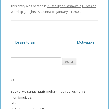
This entry was posted in
A. Reality of Tasawwuf
,
D. Acts of
Worship
,
J. Rights
,
S. Sunna
on
January 21, 2009
.
Post
←
Desire to sin
Motivation
→
navigation
Search
for:
BY
Sayyidi wa sanadi Mufti Mohammad Taqi Usmani's
murid/mujaaz:
'abd
Dr Mohammed Hanif Kamal,