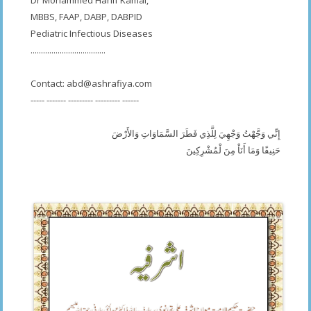
MBBS, FAAP, DABP, DABPID
Pediatric Infectious Diseases
....................................
Contact:
abd@ashrafiya.com
----- ------- --------- --------- ------
إِنِّي وَجَّهْتُ وَجْهِيَ لِلَّذِي فَطَرَ السَّمَاوَاتِ وَالأَرْضَ
حَنِيفًا وَمَا أَنَاْ مِنَ لْمُشْرِكِينَ