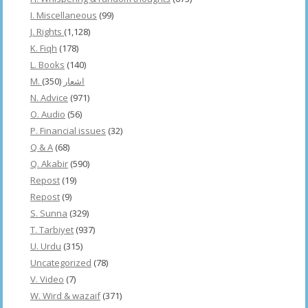
I. Miscellaneous
(99)
J. Rights
(1,128)
K. Fiqh
(178)
L. Books
(140)
(350)
M. اشعار
N. Advice
(971)
O. Audio
(56)
P. Financial issues
(32)
Q & A
(68)
Q. Akabir
(590)
Repost
(19)
Repost
(9)
S. Sunna
(329)
T. Tarbiyet
(937)
U. Urdu
(315)
Uncategorized
(78)
V. Video
(7)
W. Wird & wazaif
(371)