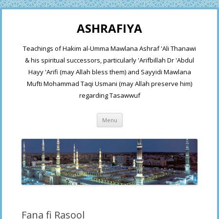
ASHRAFIYA
Teachings of Hakim al-Umma Mawlana Ashraf 'Ali Thanawi
& his spiritual successors, particularly 'Arifbillah Dr 'Abdul
Hayy 'Arifi (may Allah bless them) and Sayyidi Mawlana
Mufti Mohammad Taqi Usmani (may Allah preserve him)
regarding Tasawwuf
Skip
Menu
to
content
Fana fi Rasool