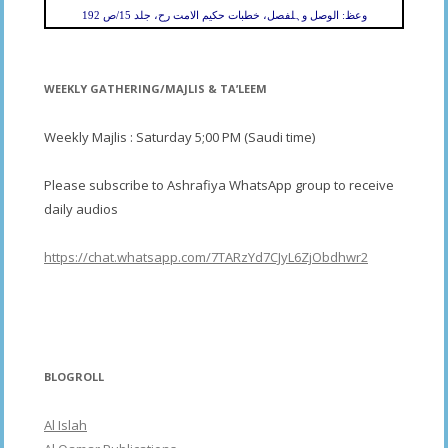
وعظ: الوصل وہلفصل، خطبات حکیم الامت رح، جلد 15/ص 192
WEEKLY GATHERING/MAJLIS & TA’LEEM
Weekly Majlis : Saturday 5;00 PM (Saudi time)
Please subscribe to Ashrafiya WhatsApp group to receive
daily audios
https://chat.whatsapp.com/7TARzYd7CJyL6ZjObdhwr2
BLOGROLL
Al Islah