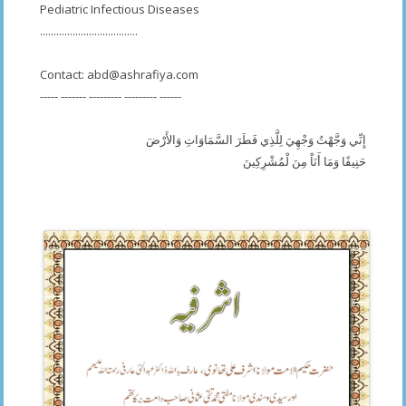
Pediatric Infectious Diseases
....................................
Contact:
abd@ashrafiya.com
----- ------- --------- --------- ------
إِنِّي وَجَّهْتُ وَجْهِيَ لِلَّذِي فَطَرَ السَّمَاوَاتِ وَالأَرْضَ
حَنِيفًا وَمَا أَنَاْ مِنَ لْمُشْرِكِينَ