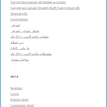
Sayyid Abul Hasan Ali Nadwi ra Center
Sayyidi wa sanadi Shaykh Mufti Taqi Usmani db
Shariat info
Syed Ahmer
اشرفبہ
خانقاہ امدادیہ اشرفیہ
خطبات حکیم الامت رح 32 جلد
دین اسلام
ماہنامہ : البلاغ
ملفوظات حکیم الامت رح 30 جلد
مناجات مقبول
META
Register
Log in
Entries feed
Comments feed