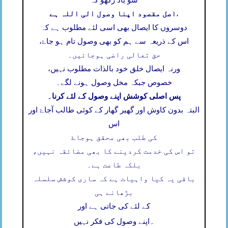
سو یاد رکھو کہ
اصل مقصود اپنا وصول الی اللہ ہے
،
دوسروں کا ایصال بھی اسی لئے مطلوب ہے کہ
اس کے ذریعہ سے ہم کو بھی وصول تام ہو جاۓ،
حق تعالی راضی ہوجائیں۔
ورنہ ایصال خلق خود بالذات مطلوب نہیں،
خصوص جبکہ مخل وصول ہونے لگے۔
پس اصلی کوشش اپنے وصول کے لئے کرنا۔
البتہ بدون کاوش اور گھیر گھار کے کوئی طالب آجاۓ اور
اس
کی طلب بھی محقق ہوجاۓ
تو اس کی خدمت کردینے کا بھی مضائقہ نہیں،
بلکہ طاعت ہے۔
باقی یہ کیا واہیات ہے کہ ساری کوشش سلسلہ
بڑھانے ہی
کے لئے کی جاتی ہے اور
۔
اپنے وصول کی فکر نہیں