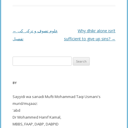
Post
←
علوم تصوف و تزکیہ کی
Why dhikr alone isn’t
navigation
تفصیل
sufficient to give up sins?
→
Search
for:
BY
Sayyidi wa sanadi Mufti Mohammad Taqi Usmani's
murid/mujaaz:
'abd
Dr Mohammed Hanif Kamal,
MBBS, FAAP, DABP, DABPID