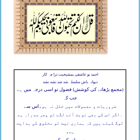
احمد تو عاشقی بمشیخیت ترا چہ کار
دیوانہ باش سلسلہ شد شد نشد نشد
(مجمع بڑھانے کی کوشش) فضول تو اسی درجہ میں ہے
جب کہ
ضروریات و معمولات میں خلل نہ ہو،
اس سے
۔
اگر اس کی بھی نوبت آنے لگے تو پھر سدراہ ہے
لوگ کہتے ہیں کہ ہماری نیت تو مخلوق کی ہدایت
ہے،