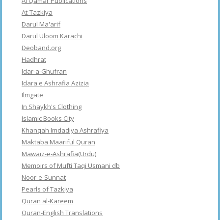
Al Qamar Publications
At-Tazkiya
Darul Ma'arif
Darul Uloom Karachi
Deoband.org
Hadhrat
Idar-a-Ghufran
Idara e Ashrafia Azizia
Ilmgate
In Shaykh's Clothing
Islamic Books City
Khanqah Imdadiya Ashrafiya
Maktaba Maariful Quran
Mawaiz-e-Ashrafia(Urdu)
Memoirs of Mufti Taqi Usmani db
Noor-e-Sunnat
Pearls of Tazkiya
Quran al-Kareem
Quran-English Translations