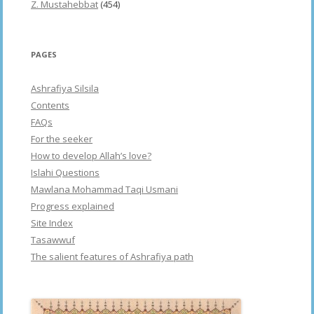
Z. Mustahebbat
(454)
PAGES
Ashrafiya Silsila
Contents
FAQs
For the seeker
How to develop Allah’s love?
Islahi Questions
Mawlana Mohammad Taqi Usmani
Progress explained
Site Index
Tasawwuf
The salient features of Ashrafiya path