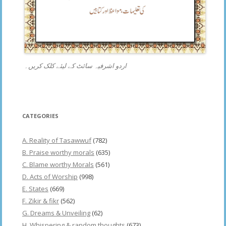
اردو اشرفیہ سائٹ کے لیئے کلک کریں۔
CATEGORIES
A. Reality of Tasawwuf
(782)
B. Praise worthy morals
(635)
C. Blame worthy Morals
(561)
D. Acts of Worship
(998)
E. States
(669)
F. Zikir & fikr
(562)
G. Dreams & Unveiling
(62)
H. Whispering & random thoughts
(673)