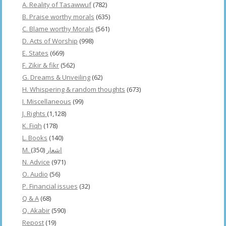
A. Reality of Tasawwuf
(782)
B. Praise worthy morals
(635)
C. Blame worthy Morals
(561)
D. Acts of Worship
(998)
E. States
(669)
F. Zikir & fikr
(562)
G. Dreams & Unveiling
(62)
H. Whispering & random thoughts
(673)
I. Miscellaneous
(99)
J. Rights
(1,128)
K. Fiqh
(178)
L. Books
(140)
(350)
M. اشعار
N. Advice
(971)
O. Audio
(56)
P. Financial issues
(32)
Q & A
(68)
Q. Akabir
(590)
Repost
(19)