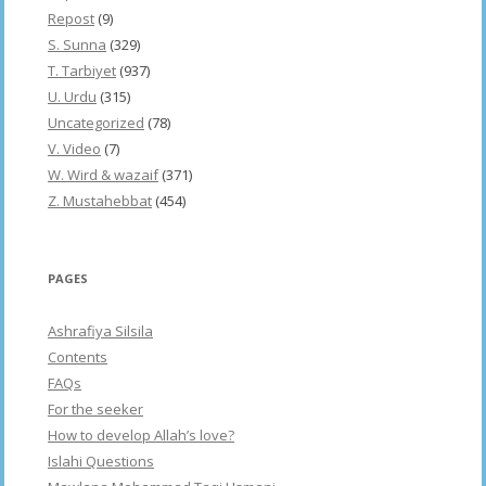
Repost
(9)
S. Sunna
(329)
T. Tarbiyet
(937)
U. Urdu
(315)
Uncategorized
(78)
V. Video
(7)
W. Wird & wazaif
(371)
Z. Mustahebbat
(454)
PAGES
Ashrafiya Silsila
Contents
FAQs
For the seeker
How to develop Allah’s love?
Islahi Questions