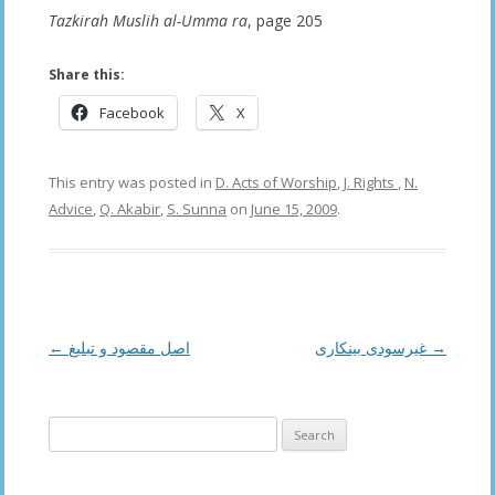
Tazkirah Muslih al-Umma ra
, page 205
Share this:
Facebook
X
This entry was posted in
D. Acts of Worship
,
J. Rights
,
N.
Advice
,
Q. Akabir
,
S. Sunna
on
June 15, 2009
.
Post
←
اصل مقصود و تبلیغ
غیرسودی بینكاری
→
navigation
Search
for: