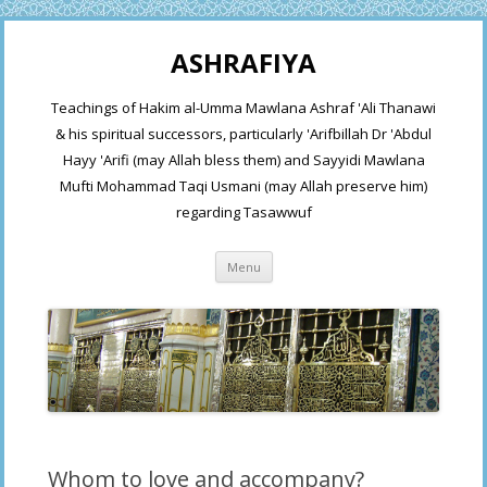
ASHRAFIYA
Teachings of Hakim al-Umma Mawlana Ashraf 'Ali Thanawi
& his spiritual successors, particularly 'Arifbillah Dr 'Abdul
Hayy 'Arifi (may Allah bless them) and Sayyidi Mawlana
Mufti Mohammad Taqi Usmani (may Allah preserve him)
regarding Tasawwuf
Skip
Menu
to
content
Whom to love and accompany?