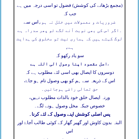
(مجمع بڑھانے کی کوشش) فضول تو اسی درجہ میں ہے
جب کہ
ضروریات و معمولات میں خلل نہ ہو،
اس سے
۔
اگر اس کی بھی نوبت آنے لگے تو پھر سدراہ ہے
لوگ کہتے ہیں کہ ہماری نیت تو مخلوق کی ہدایت
ہے،
سو یاد رکھو کہ
اصل مقصود اپنا وصول الی اللہ ہے
،
دوسروں کا ایصال بھی اسی لئے مطلوب ہے کہ
اس کے ذریعہ سے ہم کو بھی وصول تام ہو جاۓ،
حق تعالی راضی ہوجائیں۔
ورنہ ایصال خلق خود بالذات مطلوب نہیں،
خصوص جبکہ مخل وصول ہونے لگے۔
پس اصلی کوشش اپنے وصول کے لئے کرنا۔
البتہ بدون کاوش اور گھیر گھار کے کوئی طالب آجاۓ اور
اس