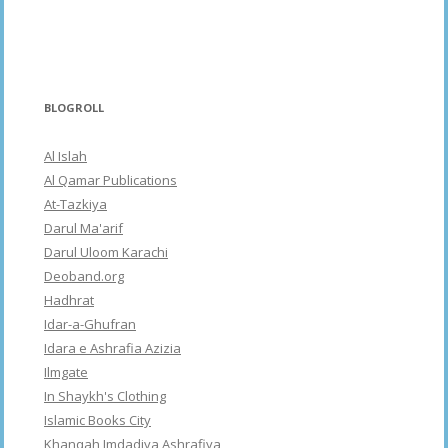
BLOGROLL
Al Islah
Al Qamar Publications
At-Tazkiya
Darul Ma'arif
Darul Uloom Karachi
Deoband.org
Hadhrat
Idar-a-Ghufran
Idara e Ashrafia Azizia
Ilmgate
In Shaykh's Clothing
Islamic Books City
Khanqah Imdadiya Ashrafiya