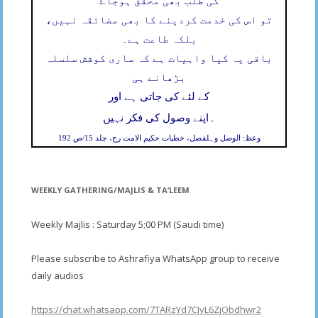
کی طلب بھی محقق ہوجاۓ
تو اس کی خدمت کردینے کا بھی مضائقہ نہیں،
بلکہ طاعت ہے۔
باقی یہ کیا واہیات ہے کہ ساری کوشش سلسلہ
بڑھانے ہی
کے لئے کی جاتی ہے اور
۔
اپنے وصول کی فکر نہیں
وعظ: الوصل وہلفصل، خطبات حکیم الامت رح، جلد 15/ص 192
WEEKLY GATHERING/MAJLIS & TA’LEEM
Weekly Majlis : Saturday 5;00 PM (Saudi time)
Please subscribe to Ashrafiya WhatsApp group to receive
daily audios
https://chat.whatsapp.com/7TARzYd7CJyL6ZjObdhwr2