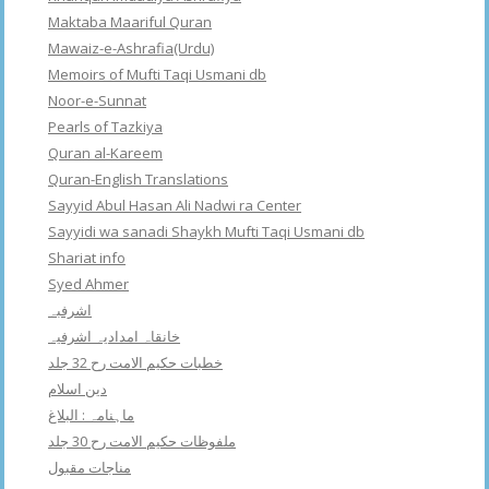
Maktaba Maariful Quran
Mawaiz-e-Ashrafia(Urdu)
Memoirs of Mufti Taqi Usmani db
Noor-e-Sunnat
Pearls of Tazkiya
Quran al-Kareem
Quran-English Translations
Sayyid Abul Hasan Ali Nadwi ra Center
Sayyidi wa sanadi Shaykh Mufti Taqi Usmani db
Shariat info
Syed Ahmer
اشرفبہ
خانقاہ امدادیہ اشرفیہ
خطبات حکیم الامت رح 32 جلد
دین اسلام
ماہنامہ : البلاغ
ملفوظات حکیم الامت رح 30 جلد
مناجات مقبول