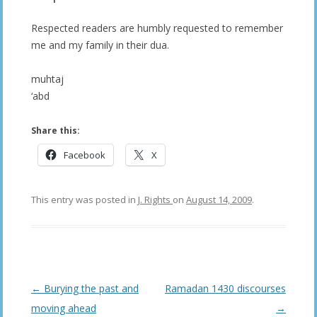
Respected readers are humbly requested to remember
me and my family in their dua.
muhtaj
‘abd
Share this:
Facebook
X
This entry was posted in
J. Rights
on
August 14, 2009
.
Post
←
Burying the past and
Ramadan 1430 discourses
navigation
moving ahead
→