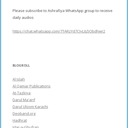
Please subscribe to Ashrafiya WhatsApp group to receive
daily audios
https://chat.whatsapp.com/7TARzYd7CJyL6ZjObdhwr2
BLOGROLL
Al Islah
Al Qamar Publications
At-Tazkiya
Darul Ma'arif
Darul Uloom Karachi
Deoband.org
Hadhrat
Idar-a-Ghufran