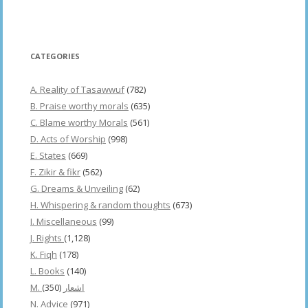
CATEGORIES
A. Reality of Tasawwuf
(782)
B. Praise worthy morals
(635)
C. Blame worthy Morals
(561)
D. Acts of Worship
(998)
E. States
(669)
F. Zikir & fikr
(562)
G. Dreams & Unveiling
(62)
H. Whispering & random thoughts
(673)
I. Miscellaneous
(99)
J. Rights
(1,128)
K. Fiqh
(178)
L. Books
(140)
(350)
M. اشعار
N. Advice
(971)