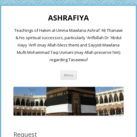
ASHRAFIYA
Teachings of Hakim al-Umma Mawlana Ashraf 'Ali Thanawi
& his spiritual successors, particularly 'Arifbillah Dr 'Abdul
Hayy 'Arifi (may Allah bless them) and Sayyidi Mawlana
Mufti Mohammad Taqi Usmani (may Allah preserve him)
regarding Tasawwuf
Skip
Menu
to
content
Request