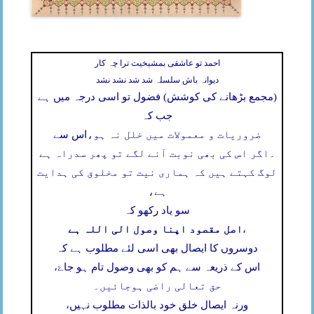
احمد تو عاشقی بمشیخیت ترا چہ کار
دیوانہ باش سلسلہ شد شد نشد نشد
(مجمع بڑھانے کی کوشش) فضول تو اسی درجہ میں ہے
جب کہ
ضروریات و معمولات میں خلل نہ ہو،
اس سے
۔
اگر اس کی بھی نوبت آنے لگے تو پھر سدراہ ہے
لوگ کہتے ہیں کہ ہماری نیت تو مخلوق کی ہدایت
ہے،
سو یاد رکھو کہ
اصل مقصود اپنا وصول الی اللہ ہے
،
دوسروں کا ایصال بھی اسی لئے مطلوب ہے کہ
اس کے ذریعہ سے ہم کو بھی وصول تام ہو جاۓ،
حق تعالی راضی ہوجائیں۔
ورنہ ایصال خلق خود بالذات مطلوب نہیں،