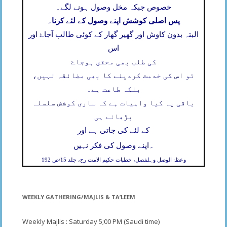
خصوص جبکہ مخل وصول ہونے لگے۔
پس اصلی کوشش اپنے وصول کے لئے کرنا۔
البتہ بدون کاوش اور گھیر گھار کے کوئی طالب آجاۓ اور
اس
کی طلب بھی محقق ہوجاۓ
تو اس کی خدمت کردینے کا بھی مضائقہ نہیں،
بلکہ طاعت ہے۔
باقی یہ کیا واہیات ہے کہ ساری کوشش سلسلہ
بڑھانے ہی
کے لئے کی جاتی ہے اور
۔
اپنے وصول کی فکر نہیں
وعظ: الوصل وہلفصل، خطبات حکیم الامت رح، جلد 15/ص 192
WEEKLY GATHERING/MAJLIS & TA’LEEM
Weekly Majlis : Saturday 5;00 PM (Saudi time)