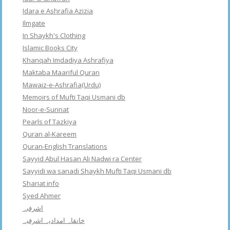
Idara e Ashrafia Azizia
Ilmgate
In Shaykh's Clothing
Islamic Books City
Khanqah Imdadiya Ashrafiya
Maktaba Maariful Quran
Mawaiz-e-Ashrafia(Urdu)
Memoirs of Mufti Taqi Usmani db
Noor-e-Sunnat
Pearls of Tazkiya
Quran al-Kareem
Quran-English Translations
Sayyid Abul Hasan Ali Nadwi ra Center
Sayyidi wa sanadi Shaykh Mufti Taqi Usmani db
Shariat info
Syed Ahmer
اشرفبہ
خانقاہ امدادیہ اشرفیہ