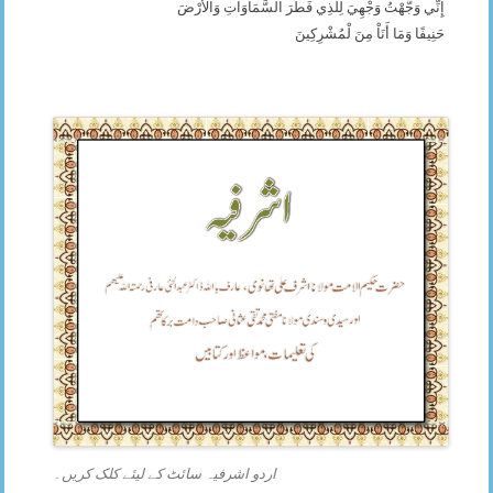
إِنِّي وَجَّهْتُ وَجْهِيَ لِلَّذِي فَطَرَ السَّمَاوَاتِ وَالأَرْضَ
حَنِيفًا وَمَا أَنَاْ مِنَ لْمُشْرِكِينَ
اردو اشرفیہ سائٹ کے لیئے کلک کریں۔