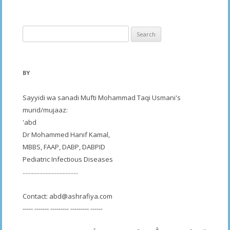
Search
for:
BY
Sayyidi wa sanadi Mufti Mohammad Taqi Usmani's
murid/mujaaz:
'abd
Dr Mohammed Hanif Kamal,
MBBS, FAAP, DABP, DABPID
Pediatric Infectious Diseases
....................................
Contact:
abd@ashrafiya.com
----- ------- --------- --------- ------