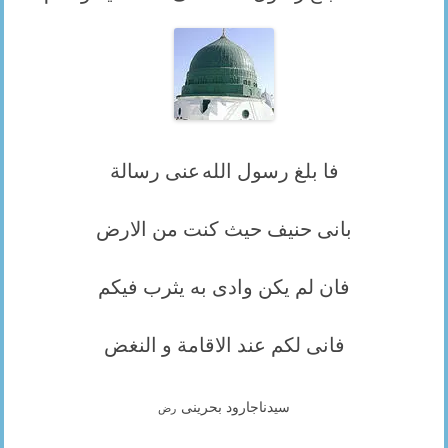
فا بلغ رسول الله
عنى رسالة
بانى حنيف حيث كنت من الارض
فان لم يكن وادى به يثرب فيكم
فانى لكم عند الاقامة و النغض
سيدناجارود بحرينى
رض