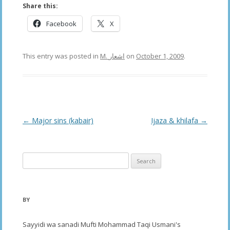
Share this:
Facebook
X
This entry was posted in
M. اشعار
on
October 1, 2009
.
Post
←
Major sins (kabair)
Ijaza & khilafa
→
navigation
Search
for:
BY
Sayyidi wa sanadi Mufti Mohammad Taqi Usmani's