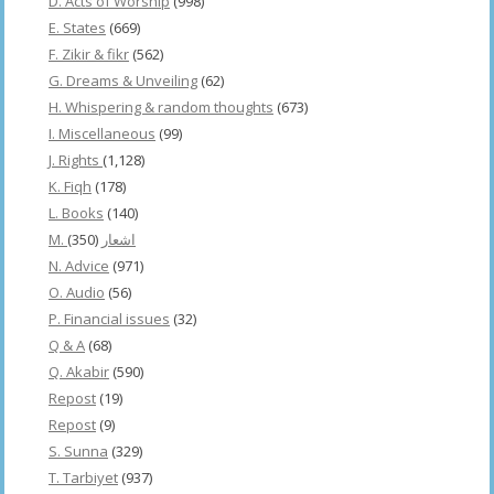
D. Acts of Worship
(998)
E. States
(669)
F. Zikir & fikr
(562)
G. Dreams & Unveiling
(62)
H. Whispering & random thoughts
(673)
I. Miscellaneous
(99)
J. Rights
(1,128)
K. Fiqh
(178)
L. Books
(140)
(350)
M. اشعار
N. Advice
(971)
O. Audio
(56)
P. Financial issues
(32)
Q & A
(68)
Q. Akabir
(590)
Repost
(19)
Repost
(9)
S. Sunna
(329)
T. Tarbiyet
(937)