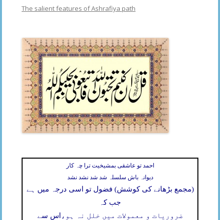
The salient features of Ashrafiya path
احمد تو عاشقی بمشیخیت ترا چہ کار
دیوانہ باش سلسلہ شد شد نشد نشد
(مجمع بڑھانے کی کوشش) فضول تو اسی درجہ میں ہے
جب کہ
ضروریات و معمولات میں خلل نہ ہو،
اس سے