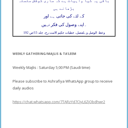
باقی یہ کیا واہیات ہے کہ ساری کوشش سلسلہ
بڑھانے ہی
کے لئے کی جاتی ہے اور
۔
اپنے وصول کی فکر نہیں
وعظ: الوصل وہلفصل، خطبات حکیم الامت رح، جلد 15/ص 192
WEEKLY GATHERING/MAJLIS & TA’LEEM
Weekly Majlis : Saturday 5;00 PM (Saudi time)
Please subscribe to Ashrafiya WhatsApp group to receive
daily audios
https://chat.whatsapp.com/7TARzYd7CJyL6ZjObdhwr2