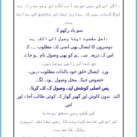
۔
اگر اس کی بھی نوبت آنے لگے تو پھر سدراہ ہے
لوگ کہتے ہیں کہ ہماری نیت تو مخلوق کی ہدایت
ہے،
سو یاد رکھو کہ
اصل مقصود اپنا وصول الی اللہ ہے
،
دوسروں کا ایصال بھی اسی لئے مطلوب ہے کہ
اس کے ذریعہ سے ہم کو بھی وصول تام ہو جاۓ،
حق تعالی راضی ہوجائیں۔
ورنہ ایصال خلق خود بالذات مطلوب نہیں،
خصوص جبکہ مخل وصول ہونے لگے۔
پس اصلی کوشش اپنے وصول کے لئے کرنا۔
البتہ بدون کاوش اور گھیر گھار کے کوئی طالب آجاۓ اور
اس
کی طلب بھی محقق ہوجاۓ
تو اس کی خدمت کردینے کا بھی مضائقہ نہیں،
بلکہ طاعت ہے۔