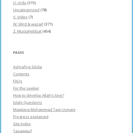
U. Urdu
(315)
Uncategorized
(78)
V. Video
(7)
W. Wird & wazaif
(371)
Z. Mustahebbat
(454)
PAGES
Ashrafiya Silsila
Contents
FAQs
For the seeker
How to develop Allah’s love?
Islahi Questions
Mawlana Mohammad Taqi Usmani
Progress explained
Site Index
Tasawwuf