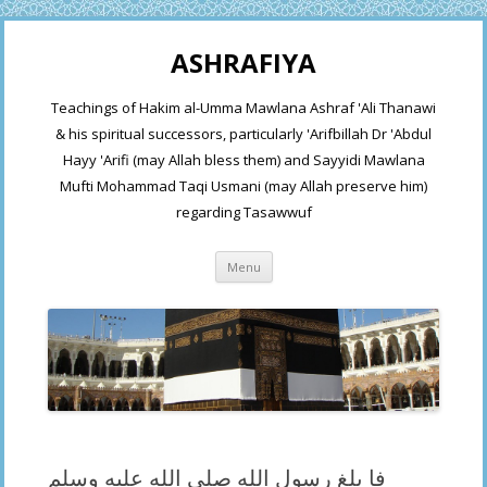
ASHRAFIYA
Teachings of Hakim al-Umma Mawlana Ashraf 'Ali Thanawi
& his spiritual successors, particularly 'Arifbillah Dr 'Abdul
Hayy 'Arifi (may Allah bless them) and Sayyidi Mawlana
Mufti Mohammad Taqi Usmani (may Allah preserve him)
regarding Tasawwuf
Skip
Menu
to
content
فا بلغ رسول الله صلى الله عليه وسلم