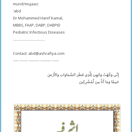
murid/mujaaz:
'abd
Dr Mohammed Hanif Kamal,
MBBS, FAAP, DABP, DABPID
Pediatric Infectious Diseases
....................................
Contact:
abd@ashrafiya.com
----- ------- --------- --------- ------
إِنِّي وَجَّهْتُ وَجْهِيَ لِلَّذِي فَطَرَ السَّمَاوَاتِ وَالأَرْضَ
حَنِيفًا وَمَا أَنَاْ مِنَ لْمُشْرِكِينَ