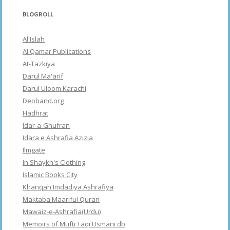
BLOGROLL
Al Islah
Al Qamar Publications
At-Tazkiya
Darul Ma'arif
Darul Uloom Karachi
Deoband.org
Hadhrat
Idar-a-Ghufran
Idara e Ashrafia Azizia
Ilmgate
In Shaykh's Clothing
Islamic Books City
Khanqah Imdadiya Ashrafiya
Maktaba Maariful Quran
Mawaiz-e-Ashrafia(Urdu)
Memoirs of Mufti Taqi Usmani db