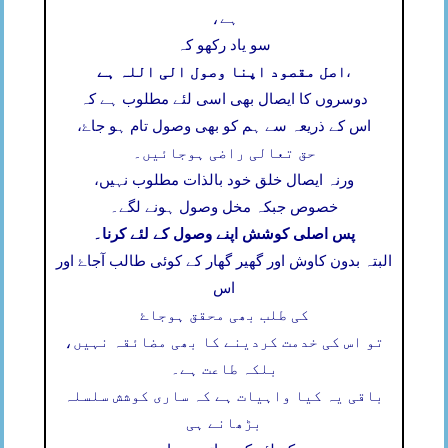
ہے،
سو یاد رکھو کہ
اصل مقصود اپنا وصول الی اللہ ہے
،
دوسروں کا ایصال بھی اسی لئے مطلوب ہے کہ
اس کے ذریعہ سے ہم کو بھی وصول تام ہو جاۓ،
حق تعالی راضی ہوجائیں۔
ورنہ ایصال خلق خود بالذات مطلوب نہیں،
خصوص جبکہ مخل وصول ہونے لگے۔
پس اصلی کوشش اپنے وصول کے لئے کرنا۔
البتہ بدون کاوش اور گھیر گھار کے کوئی طالب آجاۓ اور
اس
کی طلب بھی محقق ہوجاۓ
تو اس کی خدمت کردینے کا بھی مضائقہ نہیں،
بلکہ طاعت ہے۔
باقی یہ کیا واہیات ہے کہ ساری کوشش سلسلہ
بڑھانے ہی