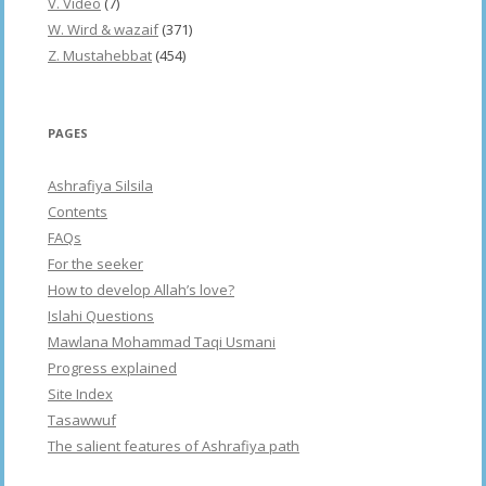
V. Video
(7)
W. Wird & wazaif
(371)
Z. Mustahebbat
(454)
PAGES
Ashrafiya Silsila
Contents
FAQs
For the seeker
How to develop Allah’s love?
Islahi Questions
Mawlana Mohammad Taqi Usmani
Progress explained
Site Index
Tasawwuf
The salient features of Ashrafiya path