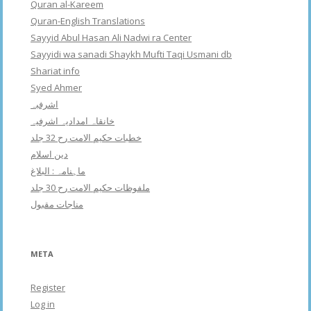
Quran al-Kareem
Quran-English Translations
Sayyid Abul Hasan Ali Nadwi ra Center
Sayyidi wa sanadi Shaykh Mufti Taqi Usmani db
Shariat info
Syed Ahmer
اشرفبہ
خانقاہ امدادیہ اشرفیہ
خطبات حکیم الامت رح 32 جلد
دین اسلام
ماہنامہ : البلاغ
ملفوظات حکیم الامت رح 30 جلد
مناجات مقبول
META
Register
Log in