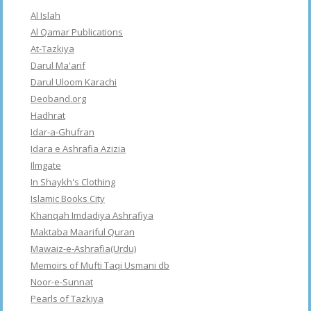
Al Islah
Al Qamar Publications
At-Tazkiya
Darul Ma'arif
Darul Uloom Karachi
Deoband.org
Hadhrat
Idar-a-Ghufran
Idara e Ashrafia Azizia
Ilmgate
In Shaykh's Clothing
Islamic Books City
Khanqah Imdadiya Ashrafiya
Maktaba Maariful Quran
Mawaiz-e-Ashrafia(Urdu)
Memoirs of Mufti Taqi Usmani db
Noor-e-Sunnat
Pearls of Tazkiya