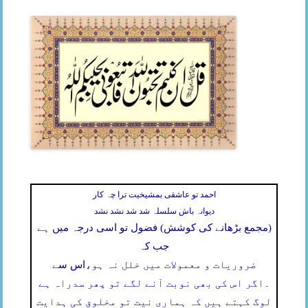
احمد تو عاشقی بمشیخیت ترا چہ کار
دیوانہ باش سلسلہ شد شد نشد نشد
(مجمع بڑھانے کی کوشش) فضول تو اسی درجہ میں ہے
جب کہ
ضروریات و معمولات میں خلل نہ ہو،
اس سے
۔
اگر اس کی بھی نوبت آنے لگے تو پھر سدراہ ہے
لوگ کہتے ہیں کہ ہماری نیت تو مخلوق کی ہدایت