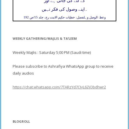
کے لئے کی جاتی ہے اور
۔
اپنے وصول کی فکر نہیں
وعظ: الوصل وہلفصل، خطبات حکیم الامت رح، جلد 15/ص 192
WEEKLY GATHERING/MAJLIS & TA’LEEM
Weekly Majlis : Saturday 5;00 PM (Saudi time)
Please subscribe to Ashrafiya WhatsApp group to receive
daily audios
https://chat.whatsapp.com/7TARzYd7CJyL6ZjObdhwr2
BLOGROLL