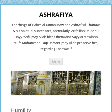
ASHRAFIYA
Teachings of Hakim al-Umma Mawlana Ashraf 'Ali Thanawi
& his spiritual successors, particularly 'Arifbillah Dr 'Abdul
Hayy 'Arifi (may Allah bless them) and Sayyidi Mawlana
Mufti Mohammad Taqi Usmani (may Allah preserve him)
regarding Tasawwuf
Skip
Menu
to
content
Humility