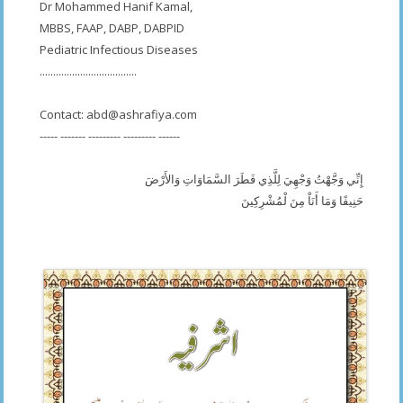
Dr Mohammed Hanif Kamal,
MBBS, FAAP, DABP, DABPID
Pediatric Infectious Diseases
....................................
Contact:
abd@ashrafiya.com
----- ------- --------- --------- ------
إِنِّي وَجَّهْتُ وَجْهِيَ لِلَّذِي فَطَرَ السَّمَاوَاتِ وَالأَرْضَ
حَنِيفًا وَمَا أَنَاْ مِنَ لْمُشْرِكِينَ