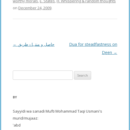
worthy morals
,
E. States
,
H. Whispering & random thoughts
on
December 24, 2009
.
Post
←
حاصل و منتہاۓ طریق
Dua for steadfastness on
navigation
Deen
→
Search
for:
BY
Sayyidi wa sanadi Mufti Mohammad Taqi Usmani's
murid/mujaaz:
'abd