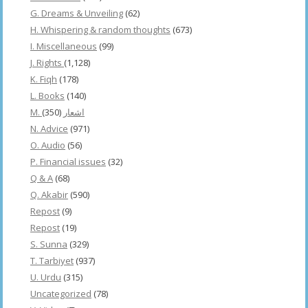
G. Dreams & Unveiling
(62)
H. Whispering & random thoughts
(673)
I. Miscellaneous
(99)
J. Rights
(1,128)
K. Fiqh
(178)
L. Books
(140)
(350)
M. اشعار
N. Advice
(971)
O. Audio
(56)
P. Financial issues
(32)
Q & A
(68)
Q. Akabir
(590)
Repost
(9)
Repost
(19)
S. Sunna
(329)
T. Tarbiyet
(937)
U. Urdu
(315)
Uncategorized
(78)