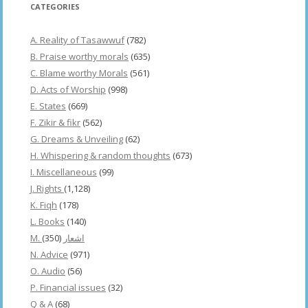
CATEGORIES
A. Reality of Tasawwuf
(782)
B. Praise worthy morals
(635)
C. Blame worthy Morals
(561)
D. Acts of Worship
(998)
E. States
(669)
F. Zikir & fikr
(562)
G. Dreams & Unveiling
(62)
H. Whispering & random thoughts
(673)
I. Miscellaneous
(99)
J. Rights
(1,128)
K. Fiqh
(178)
L. Books
(140)
(350)
M. اشعار
N. Advice
(971)
O. Audio
(56)
P. Financial issues
(32)
Q & A
(68)