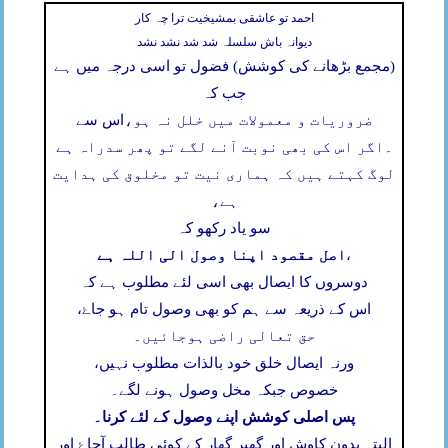
احمد تو عاشقی بمشیخیت ترا چہ کار
دیوانہ باش سلسلہ شد شد نشد نشد
(مجمع بڑھانے کی کوشش) فضول تو اسی درجہ میں ہے
جب کہ
ضروریات و معمولات میں خلل نہ ہو،
اس سے
۔
اگر اس کی بھی نوبت آنے لگے تو پھر سدراہ ہے
لوگ کہتے ہیں کہ ہماری نیت تو مخلوق کی ہدایت
ہے،
سو یاد رکھو کہ
اصل مقصود اپنا وصول الی اللہ ہے
،
دوسروں کا ایصال بھی اسی لئے مطلوب ہے کہ
اس کے ذریعہ سے ہم کو بھی وصول تام ہو جاۓ،
حق تعالی راضی ہوجائیں۔
ورنہ ایصال خلق خود بالذات مطلوب نہیں،
خصوص جبکہ مخل وصول ہونے لگے۔
پس اصلی کوشش اپنے وصول کے لئے کرنا۔
البتہ بدون کاوش اور گھیر گھار کے کوئی طالب آجاۓ اور