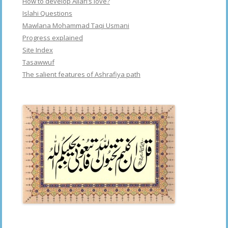
How to develop Allah’s love?
Islahi Questions
Mawlana Mohammad Taqi Usmani
Progress explained
Site Index
Tasawwuf
The salient features of Ashrafiya path