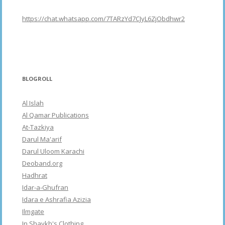
https://chat.whatsapp.com/7TARzYd7CJyL6ZjObdhwr2
BLOGROLL
Al Islah
Al Qamar Publications
At-Tazkiya
Darul Ma'arif
Darul Uloom Karachi
Deoband.org
Hadhrat
Idar-a-Ghufran
Idara e Ashrafia Azizia
Ilmgate
In Shaykh's Clothing