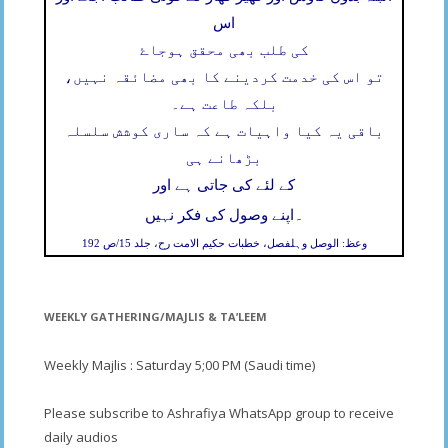
اس
کی طلب بھی محقق ہوجاۓ
تو اس کی خدمت کردینے کا بھی مضائقہ نہیں،
بلکہ طاعت ہے۔
باقی یہ کیا واہیات ہے کہ ساری کوشش سلسلہ
بڑھانے ہی
کے لئے کی جاتی ہے اور
۔
اپنے وصول کی فکر نہیں
وعظ: الوصل وہلفصل، خطبات حکیم الامت رح، جلد 15/ص 192
WEEKLY GATHERING/MAJLIS & TA’LEEM
Weekly Majlis : Saturday 5;00 PM (Saudi time)
Please subscribe to Ashrafiya WhatsApp group to receive
daily audios