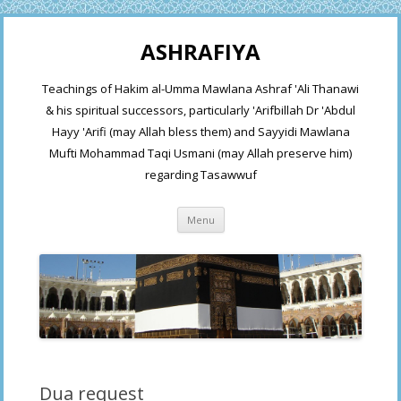
ASHRAFIYA
Teachings of Hakim al-Umma Mawlana Ashraf 'Ali Thanawi
& his spiritual successors, particularly 'Arifbillah Dr 'Abdul
Hayy 'Arifi (may Allah bless them) and Sayyidi Mawlana
Mufti Mohammad Taqi Usmani (may Allah preserve him)
regarding Tasawwuf
Skip
Menu
to
content
Dua request