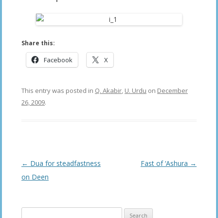
Share this:
Facebook
X
This entry was posted in
Q. Akabir
,
U. Urdu
on
December
26, 2009
.
Post
←
Dua for steadfastness
Fast of ‘Ashura
→
navigation
on Deen
Search