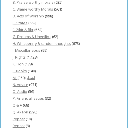
B. Praise worthy morals
(635)
C. Blame worthy Morals
(561)
D. Acts of Worship
(998)
E. States
(669)
F. Zikir & fikr
(562)
G. Dreams & Unveiling
(62)
H. Whispering & random thoughts
(673)
I. Miscellaneous
(99)
J. Rights
(1,128)
K. Fiqh
(178)
L. Books
(140)
(350)
M. اشعار
N. Advice
(971)
O. Audio
(56)
P. Financial issues
(32)
Q & A
(68)
Q. Akabir
(590)
Repost
(19)
Repost
(9)