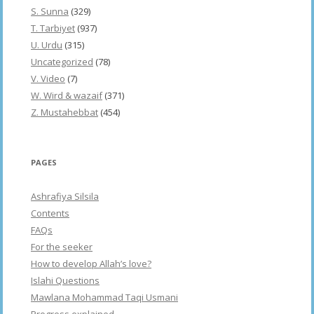
S. Sunna
(329)
T. Tarbiyet
(937)
U. Urdu
(315)
Uncategorized
(78)
V. Video
(7)
W. Wird & wazaif
(371)
Z. Mustahebbat
(454)
PAGES
Ashrafiya Silsila
Contents
FAQs
For the seeker
How to develop Allah’s love?
Islahi Questions
Mawlana Mohammad Taqi Usmani
Progress explained