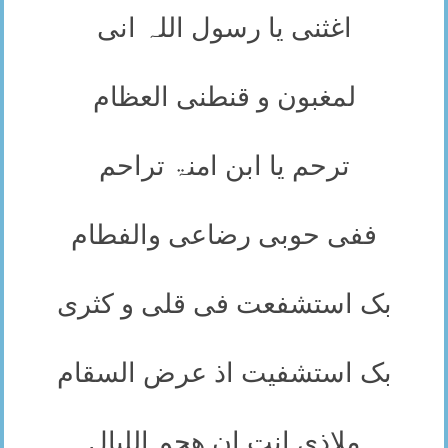
اغثنی یا رسول اللہ انی
لمغبون و قنطنی العظام
ترحم یا ابن امنۃ تراحم
ففی حوبی رضاعی والفطام
بک استشفعت فی قلی و کثری
بک استشفیت اذ عرض السقام
ملاذی انت ان ھجم اللیال