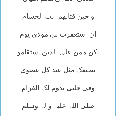
و حین قتالھم انت الحسام
ان استغفرت لی مولای یوم
اکن ممن علی الدین استقامو
یطیعک مثل عبد کل عضوی
وفی قلبی یدوم لک الغرام
صلی اللہ علیہ والہ وسلم