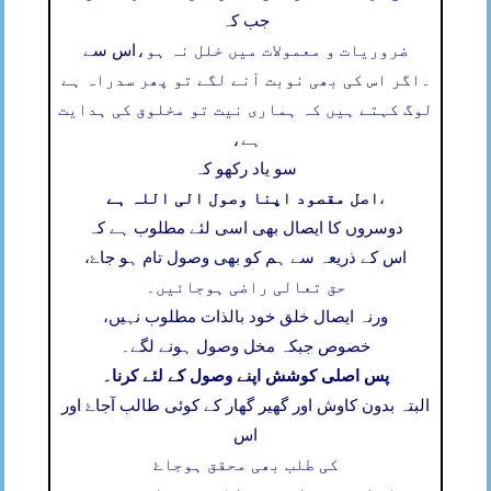
جب کہ
ضروریات و معمولات میں خلل نہ ہو،
اس سے
۔
اگر اس کی بھی نوبت آنے لگے تو پھر سدراہ ہے
لوگ کہتے ہیں کہ ہماری نیت تو مخلوق کی ہدایت
ہے،
سو یاد رکھو کہ
اصل مقصود اپنا وصول الی اللہ ہے
،
دوسروں کا ایصال بھی اسی لئے مطلوب ہے کہ
اس کے ذریعہ سے ہم کو بھی وصول تام ہو جاۓ،
حق تعالی راضی ہوجائیں۔
ورنہ ایصال خلق خود بالذات مطلوب نہیں،
خصوص جبکہ مخل وصول ہونے لگے۔
پس اصلی کوشش اپنے وصول کے لئے کرنا۔
البتہ بدون کاوش اور گھیر گھار کے کوئی طالب آجاۓ اور
اس
کی طلب بھی محقق ہوجاۓ