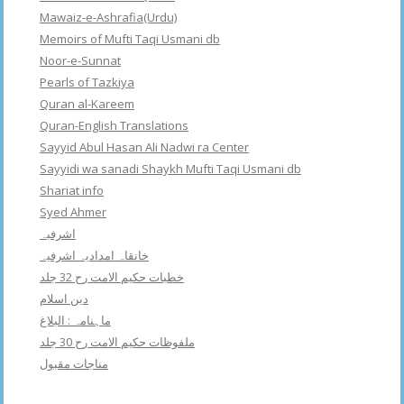
Mawaiz-e-Ashrafia(Urdu)
Memoirs of Mufti Taqi Usmani db
Noor-e-Sunnat
Pearls of Tazkiya
Quran al-Kareem
Quran-English Translations
Sayyid Abul Hasan Ali Nadwi ra Center
Sayyidi wa sanadi Shaykh Mufti Taqi Usmani db
Shariat info
Syed Ahmer
اشرفبہ
خانقاہ امدادیہ اشرفیہ
خطبات حکیم الامت رح 32 جلد
دین اسلام
ماہنامہ : البلاغ
ملفوظات حکیم الامت رح 30 جلد
مناجات مقبول