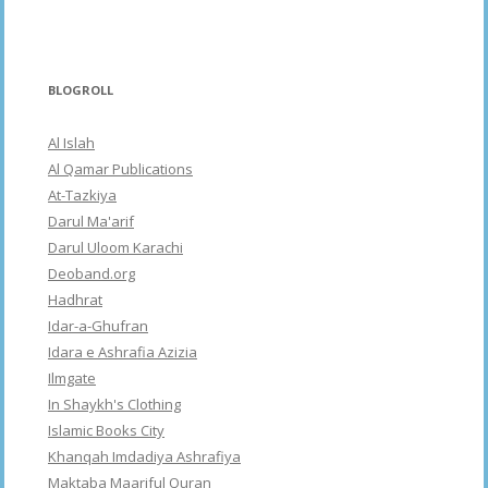
BLOGROLL
Al Islah
Al Qamar Publications
At-Tazkiya
Darul Ma'arif
Darul Uloom Karachi
Deoband.org
Hadhrat
Idar-a-Ghufran
Idara e Ashrafia Azizia
Ilmgate
In Shaykh's Clothing
Islamic Books City
Khanqah Imdadiya Ashrafiya
Maktaba Maariful Quran