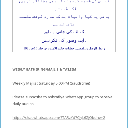
تو اس کی خدمت کردینے کا بھی مضائقہ نہیں،
بلکہ طاعت ہے۔
باقی یہ کیا واہیات ہے کہ ساری کوشش سلسلہ
بڑھانے ہی
کے لئے کی جاتی ہے اور
۔
اپنے وصول کی فکر نہیں
وعظ: الوصل وہلفصل، خطبات حکیم الامت رح، جلد 15/ص 192
WEEKLY GATHERING/MAJLIS & TA’LEEM
Weekly Majlis : Saturday 5;00 PM (Saudi time)
Please subscribe to Ashrafiya WhatsApp group to receive
daily audios
https://chat.whatsapp.com/7TARzYd7CJyL6ZjObdhwr2