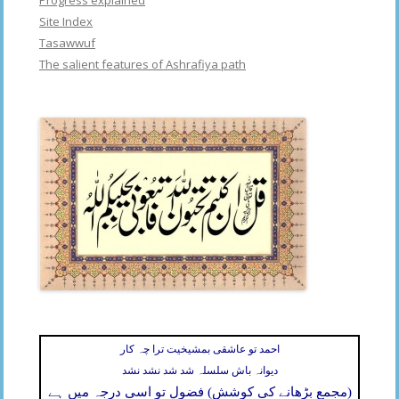
Site Index
Tasawwuf
The salient features of Ashrafiya path
احمد تو عاشقی بمشیخیت ترا چہ کار
دیوانہ باش سلسلہ شد شد نشد نشد
(مجمع بڑھانے کی کوشش) فضول تو اسی درجہ میں ہے