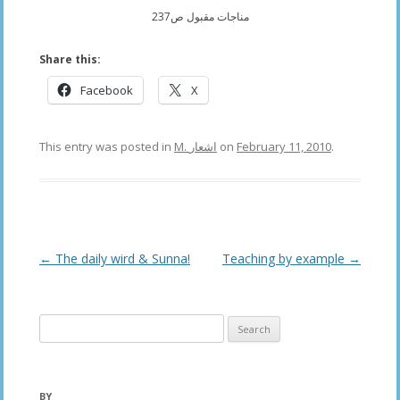
مناجات مقبول ص237
Share this:
Facebook
X
This entry was posted in
M. اشعار
on
February 11, 2010
.
Post
←
The daily wird & Sunna!
Teaching by example
→
navigation
Search
for:
BY