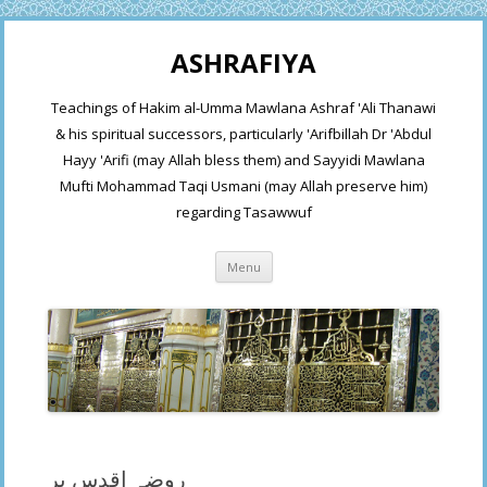
ASHRAFIYA
Teachings of Hakim al-Umma Mawlana Ashraf 'Ali Thanawi
& his spiritual successors, particularly 'Arifbillah Dr 'Abdul
Hayy 'Arifi (may Allah bless them) and Sayyidi Mawlana
Mufti Mohammad Taqi Usmani (may Allah preserve him)
regarding Tasawwuf
Skip
Menu
to
content
روضہ اقدس پر