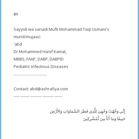
BY
Sayyidi wa sanadi Mufti Mohammad Taqi Usmani's
murid/mujaaz:
'abd
Dr Mohammed Hanif Kamal,
MBBS, FAAP, DABP, DABPID
Pediatric Infectious Diseases
....................................
Contact:
abd@ashrafiya.com
----- ------- --------- --------- ------
إِنِّي وَجَّهْتُ وَجْهِيَ لِلَّذِي فَطَرَ السَّمَاوَاتِ وَالأَرْضَ
حَنِيفًا وَمَا أَنَاْ مِنَ لْمُشْرِكِينَ