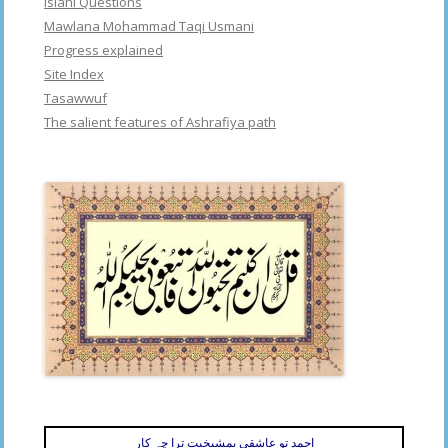
Islahi Questions
Mawlana Mohammad Taqi Usmani
Progress explained
Site Index
Tasawwuf
The salient features of Ashrafiya path
احمد تو عاشقی بمشیخیت ترا چہ کار