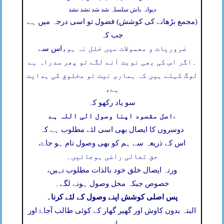
دیوانہ باش سلسلہ شد شد نشد نشد
(مجمع بڑھانے کی کوشش) فضول تو اسی درجہ میں ہے
جب کہ
ضروریات و معمولات میں خلل نہ ہو،
اس سے
۔
اگر اس کی بھی نوبت آنے لگے تو پھر سدراہ ہے
لوگ کہتے ہیں کہ ہماری نیت تو مخلوق کی ہدایت
ہے،
سو یاد رکھو کہ
اصل مقصود اپنا وصول الی اللہ ہے
،
دوسروں کا ایصال بھی اسی لئے مطلوب ہے کہ
اس کے ذریعہ سے ہم کو بھی وصول تام ہو جاۓ،
حق تعالی راضی ہوجائیں۔
ورنہ ایصال خلق خود بالذات مطلوب نہیں،
خصوص جبکہ مخل وصول ہونے لگے۔
پس اصلی کوشش اپنے وصول کے لئے کرنا۔
البتہ بدون کاوش اور گھیر گھار کے کوئی طالب آجاۓ اور
اس