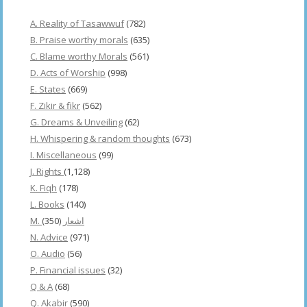
A. Reality of Tasawwuf
(782)
B. Praise worthy morals
(635)
C. Blame worthy Morals
(561)
D. Acts of Worship
(998)
E. States
(669)
F. Zikir & fikr
(562)
G. Dreams & Unveiling
(62)
H. Whispering & random thoughts
(673)
I. Miscellaneous
(99)
J. Rights
(1,128)
K. Fiqh
(178)
L. Books
(140)
(350)
M. اشعار
N. Advice
(971)
O. Audio
(56)
P. Financial issues
(32)
Q & A
(68)
Q. Akabir
(590)