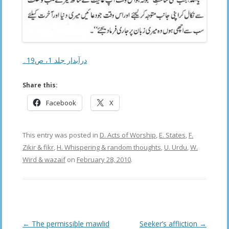
درآبدار جلد 1، ص19۔
Share this:
Facebook
X
This entry was posted in
D. Acts of Worship
,
E. States
,
F.
Zikir & fikr
,
H. Whispering & random thoughts
,
U. Urdu
,
W.
Wird & wazaif
on
February 28, 2010
.
Post
←
The permissible mawlid
Seeker’s affliction
→