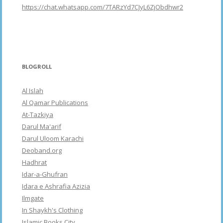
https://chat.whatsapp.com/7TARzYd7CJyL6ZjObdhwr2
BLOGROLL
Al Islah
Al Qamar Publications
At-Tazkiya
Darul Ma'arif
Darul Uloom Karachi
Deoband.org
Hadhrat
Idar-a-Ghufran
Idara e Ashrafia Azizia
Ilmgate
In Shaykh's Clothing
Islamic Books City