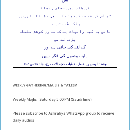
کی طلب بھی محقق ہوجاۓ
تو اس کی خدمت کردینے کا بھی مضائقہ نہیں،
بلکہ طاعت ہے۔
باقی یہ کیا واہیات ہے کہ ساری کوشش سلسلہ
بڑھانے ہی
کے لئے کی جاتی ہے اور
۔
اپنے وصول کی فکر نہیں
وعظ: الوصل وہلفصل، خطبات حکیم الامت رح، جلد 15/ص 192
WEEKLY GATHERING/MAJLIS & TA’LEEM
Weekly Majlis : Saturday 5;00 PM (Saudi time)
Please subscribe to Ashrafiya WhatsApp group to receive
daily audios