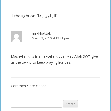
navigation
1 thought on “
الہامی دعا
”
mrkkhattak
March 2, 2010 at 12:21 pm
MashAllah this is an excellent dua. May Allah SWT give
us the tawfiq to keep praying like this.
Comments are closed.
Search
for: