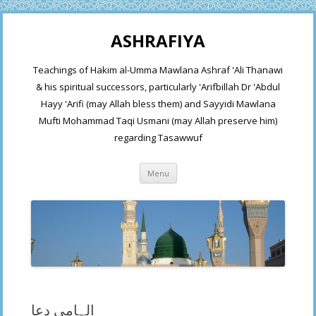
ASHRAFIYA
Teachings of Hakim al-Umma Mawlana Ashraf 'Ali Thanawi
& his spiritual successors, particularly 'Arifbillah Dr 'Abdul
Hayy 'Arifi (may Allah bless them) and Sayyidi Mawlana
Mufti Mohammad Taqi Usmani (may Allah preserve him)
regarding Tasawwuf
Skip
Menu
to
content
الہامی دعا