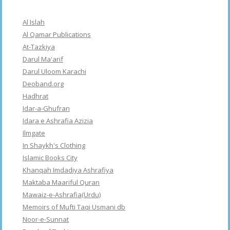
Al Islah
Al Qamar Publications
At-Tazkiya
Darul Ma'arif
Darul Uloom Karachi
Deoband.org
Hadhrat
Idar-a-Ghufran
Idara e Ashrafia Azizia
Ilmgate
In Shaykh's Clothing
Islamic Books City
Khanqah Imdadiya Ashrafiya
Maktaba Maariful Quran
Mawaiz-e-Ashrafia(Urdu)
Memoirs of Mufti Taqi Usmani db
Noor-e-Sunnat