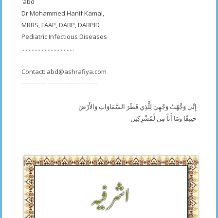
'abd
Dr Mohammed Hanif Kamal,
MBBS, FAAP, DABP, DABPID
Pediatric Infectious Diseases
....................................
Contact:
abd@ashrafiya.com
----- ------- --------- --------- ------
إِنِّي وَجَّهْتُ وَجْهِيَ لِلَّذِي فَطَرَ السَّمَاوَاتِ وَالأَرْضَ
حَنِيفًا وَمَا أَنَاْ مِنَ لْمُشْرِكِينَ