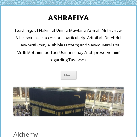
ASHRAFIYA
Teachings of Hakim al-Umma Mawlana Ashraf 'Ali Thanawi
& his spiritual successors, particularly 'Arifbillah Dr 'Abdul
Hayy 'Arifi (may Allah bless them) and Sayyidi Mawlana
Mufti Mohammad Taqi Usmani (may Allah preserve him)
regarding Tasawwuf
Skip
Menu
to
content
Alchemy