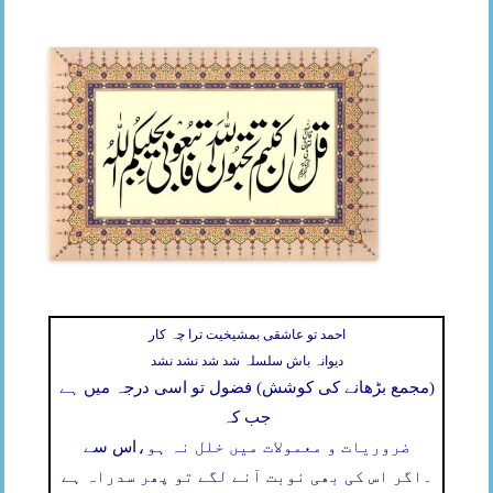
احمد تو عاشقی بمشیخیت ترا چہ کار
دیوانہ باش سلسلہ شد شد نشد نشد
(مجمع بڑھانے کی کوشش) فضول تو اسی درجہ میں ہے
جب کہ
ضروریات و معمولات میں خلل نہ ہو،
اس سے
۔
اگر اس کی بھی نوبت آنے لگے تو پھر سدراہ ہے