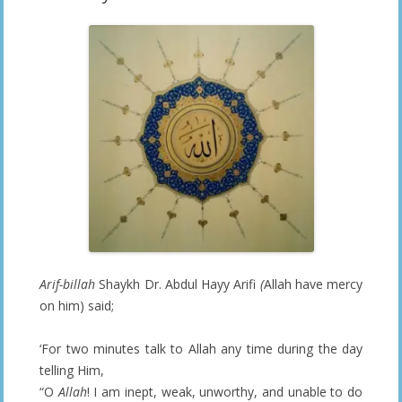
Arif-billah
Shaykh Dr. Abdul Hayy Arifi
(
Allah have mercy
on him) said;
‘For two minutes talk to Allah any time during the day
telling Him,
“O
Allah
! I am inept, weak, unworthy, and unable to do