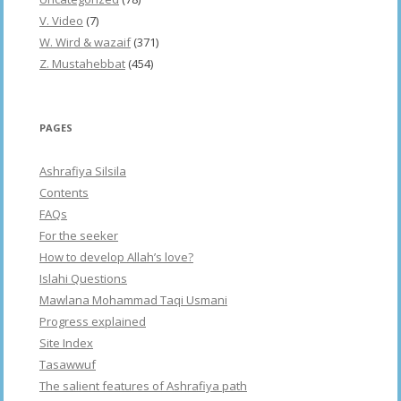
V. Video
(7)
W. Wird & wazaif
(371)
Z. Mustahebbat
(454)
PAGES
Ashrafiya Silsila
Contents
FAQs
For the seeker
How to develop Allah’s love?
Islahi Questions
Mawlana Mohammad Taqi Usmani
Progress explained
Site Index
Tasawwuf
The salient features of Ashrafiya path