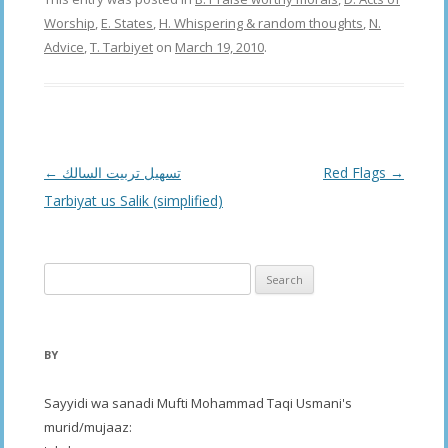
Worship
,
E. States
,
H. Whispering & random thoughts
,
N.
Advice
,
T. Tarbiyet
on
March 19, 2010
.
Post
←
تسھیل تربيت السالك
Red Flags
→
navigation
Tarbiyat us Salik (simplified)
Search
for:
BY
Sayyidi wa sanadi Mufti Mohammad Taqi Usmani's
murid/mujaaz: