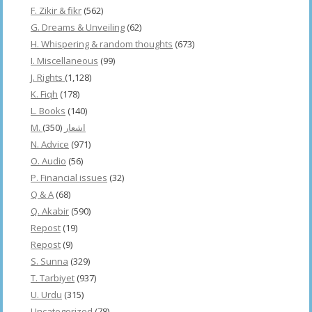
F. Zikir & fikr
(562)
G. Dreams & Unveiling
(62)
H. Whispering & random thoughts
(673)
I. Miscellaneous
(99)
J. Rights
(1,128)
K. Fiqh
(178)
L. Books
(140)
(350)
M. اشعار
N. Advice
(971)
O. Audio
(56)
P. Financial issues
(32)
Q & A
(68)
Q. Akabir
(590)
Repost
(19)
Repost
(9)
S. Sunna
(329)
T. Tarbiyet
(937)
U. Urdu
(315)
Uncategorized
(78)