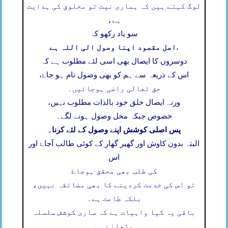
لوگ کہتے ہیں کہ ہماری نیت تو مخلوق کی ہدایت
ہے،
سو یاد رکھو کہ
اصل مقصود اپنا وصول الی اللہ ہے
،
دوسروں کا ایصال بھی اسی لئے مطلوب ہے کہ
اس کے ذریعہ سے ہم کو بھی وصول تام ہو جاۓ،
حق تعالی راضی ہوجائیں۔
ورنہ ایصال خلق خود بالذات مطلوب نہیں،
خصوص جبکہ مخل وصول ہونے لگے۔
پس اصلی کوشش اپنے وصول کے لئے کرنا۔
البتہ بدون کاوش اور گھیر گھار کے کوئی طالب آجاۓ اور
اس
کی طلب بھی محقق ہوجاۓ
تو اس کی خدمت کردینے کا بھی مضائقہ نہیں،
بلکہ طاعت ہے۔
باقی یہ کیا واہیات ہے کہ ساری کوشش سلسلہ
بڑھانے ہی