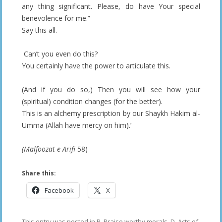
any thing significant. Please, do have Your special
benevolence for me.”
Say this all.
Can’t you even do this?
You certainly have the power to articulate this.
(And if you do so,) Then you will see how your
(spiritual) condition changes (for the better).
This is an alchemy prescription by our Shaykh Hakim al-
Umma (Allah have mercy on him).’
(Malfoozat e Arifi
58)
Share this:
Facebook
X
This entry was posted in
B. Praise worthy morals
,
D. Acts of