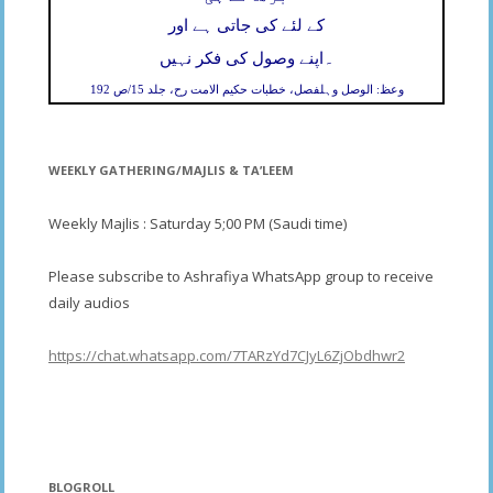
کے لئے کی جاتی ہے اور
۔
اپنے وصول کی فکر نہیں
وعظ: الوصل وہلفصل، خطبات حکیم الامت رح، جلد 15/ص 192
WEEKLY GATHERING/MAJLIS & TA’LEEM
Weekly Majlis : Saturday 5;00 PM (Saudi time)
Please subscribe to Ashrafiya WhatsApp group to receive
daily audios
https://chat.whatsapp.com/7TARzYd7CJyL6ZjObdhwr2
BLOGROLL