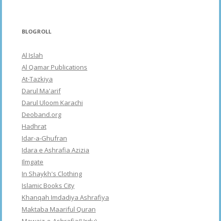
BLOGROLL
Al Islah
Al Qamar Publications
At-Tazkiya
Darul Ma'arif
Darul Uloom Karachi
Deoband.org
Hadhrat
Idar-a-Ghufran
Idara e Ashrafia Azizia
Ilmgate
In Shaykh's Clothing
Islamic Books City
Khanqah Imdadiya Ashrafiya
Maktaba Maariful Quran