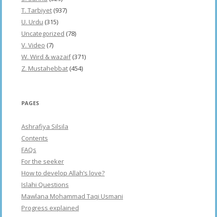
T. Tarbiyet
(937)
U. Urdu
(315)
Uncategorized
(78)
V. Video
(7)
W. Wird & wazaif
(371)
Z. Mustahebbat
(454)
PAGES
Ashrafiya Silsila
Contents
FAQs
For the seeker
How to develop Allah’s love?
Islahi Questions
Mawlana Mohammad Taqi Usmani
Progress explained