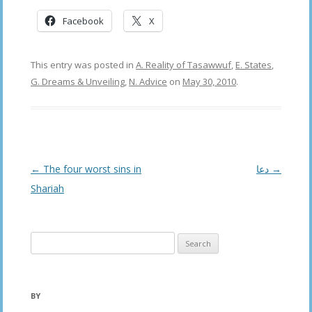
Facebook
X
This entry was posted in
A. Reality of Tasawwuf
,
E. States
,
G. Dreams & Unveiling
,
N. Advice
on
May 30, 2010
.
Post
←
The four worst sins in
دعا
→
navigation
Shariah
Search
for:
BY