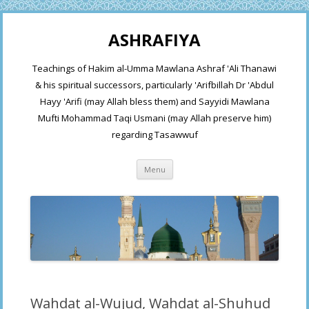
ASHRAFIYA
Teachings of Hakim al-Umma Mawlana Ashraf 'Ali Thanawi
& his spiritual successors, particularly 'Arifbillah Dr 'Abdul
Hayy 'Arifi (may Allah bless them) and Sayyidi Mawlana
Mufti Mohammad Taqi Usmani (may Allah preserve him)
regarding Tasawwuf
Skip
Menu
to
content
Wahdat al-Wujud, Wahdat al-Shuhud