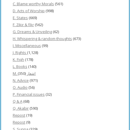
C. Blame worthy Morals
(561)
D. Acts of Worship
(998)
E. States
(669)
F. Zikir & fikr
(562)
G. Dreams & Unveiling
(62)
H. Whispering & random thoughts
(673)
I. Miscellaneous
(99)
J. Rights
(1,128)
K. Fiqh
(178)
L. Books
(140)
(350)
M. اشعار
N. Advice
(971)
O. Audio
(56)
P. Financial issues
(32)
Q & A
(68)
Q. Akabir
(590)
Repost
(19)
Repost
(9)
S. Sunna
(329)