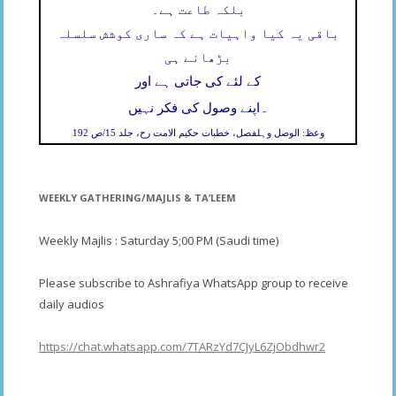
بلکہ طاعت ہے۔
باقی یہ کیا واہیات ہے کہ ساری کوشش سلسلہ
بڑھانے ہی
کے لئے کی جاتی ہے اور
۔
اپنے وصول کی فکر نہیں
وعظ: الوصل وہلفصل، خطبات حکیم الامت رح، جلد 15/ص 192
WEEKLY GATHERING/MAJLIS & TA’LEEM
Weekly Majlis : Saturday 5;00 PM (Saudi time)
Please subscribe to Ashrafiya WhatsApp group to receive
daily audios
https://chat.whatsapp.com/7TARzYd7CJyL6ZjObdhwr2