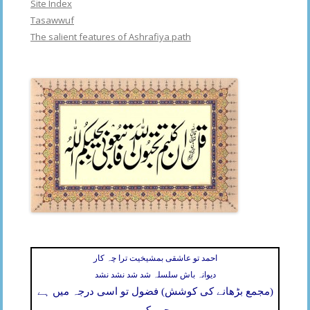
Site Index
Tasawwuf
The salient features of Ashrafiya path
احمد تو عاشقی بمشیخیت ترا چہ کار
دیوانہ باش سلسلہ شد شد نشد نشد
(مجمع بڑھانے کی کوشش) فضول تو اسی درجہ میں ہے