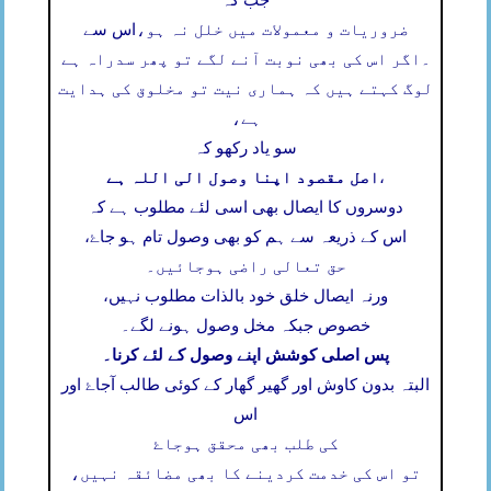
جب کہ
ضروریات و معمولات میں خلل نہ ہو،
اس سے
۔
اگر اس کی بھی نوبت آنے لگے تو پھر سدراہ ہے
لوگ کہتے ہیں کہ ہماری نیت تو مخلوق کی ہدایت
ہے،
سو یاد رکھو کہ
اصل مقصود اپنا وصول الی اللہ ہے
،
دوسروں کا ایصال بھی اسی لئے مطلوب ہے کہ
اس کے ذریعہ سے ہم کو بھی وصول تام ہو جاۓ،
حق تعالی راضی ہوجائیں۔
ورنہ ایصال خلق خود بالذات مطلوب نہیں،
خصوص جبکہ مخل وصول ہونے لگے۔
پس اصلی کوشش اپنے وصول کے لئے کرنا۔
البتہ بدون کاوش اور گھیر گھار کے کوئی طالب آجاۓ اور
اس
کی طلب بھی محقق ہوجاۓ
تو اس کی خدمت کردینے کا بھی مضائقہ نہیں،