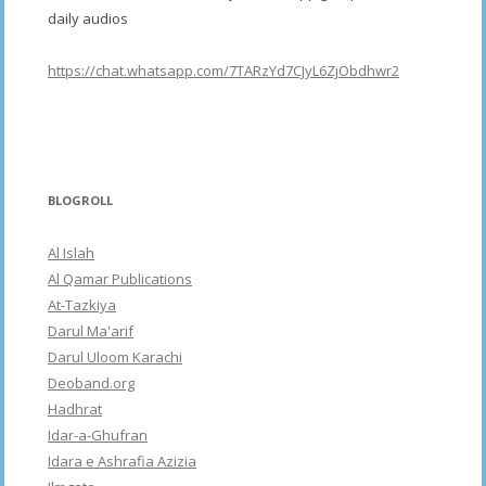
daily audios
https://chat.whatsapp.com/7TARzYd7CJyL6ZjObdhwr2
BLOGROLL
Al Islah
Al Qamar Publications
At-Tazkiya
Darul Ma'arif
Darul Uloom Karachi
Deoband.org
Hadhrat
Idar-a-Ghufran
Idara e Ashrafia Azizia