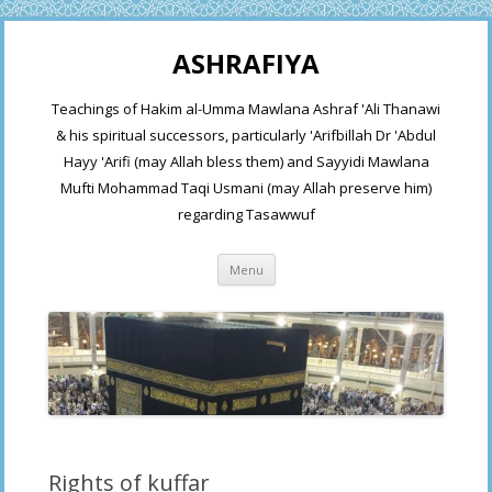
ASHRAFIYA
Teachings of Hakim al-Umma Mawlana Ashraf 'Ali Thanawi
& his spiritual successors, particularly 'Arifbillah Dr 'Abdul
Hayy 'Arifi (may Allah bless them) and Sayyidi Mawlana
Mufti Mohammad Taqi Usmani (may Allah preserve him)
regarding Tasawwuf
Skip
Menu
to
content
Rights of kuffar