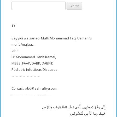
Search
for:
BY
Sayyidi wa sanadi Mufti Mohammad Taqi Usmani's
murid/mujaaz:
'abd
Dr Mohammed Hanif Kamal,
MBBS, FAAP, DABP, DABPID
Pediatric Infectious Diseases
....................................
Contact:
abd@ashrafiya.com
----- ------- --------- --------- ------
إِنِّي وَجَّهْتُ وَجْهِيَ لِلَّذِي فَطَرَ السَّمَاوَاتِ وَالأَرْضَ
حَنِيفًا وَمَا أَنَاْ مِنَ لْمُشْرِكِينَ