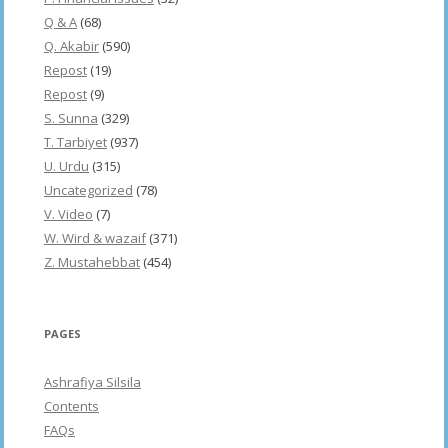
Q & A
(68)
Q. Akabir
(590)
Repost
(19)
Repost
(9)
S. Sunna
(329)
T. Tarbiyet
(937)
U. Urdu
(315)
Uncategorized
(78)
V. Video
(7)
W. Wird & wazaif
(371)
Z. Mustahebbat
(454)
PAGES
Ashrafiya Silsila
Contents
FAQs