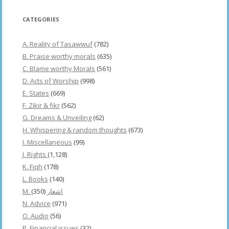
CATEGORIES
A. Reality of Tasawwuf
(782)
B. Praise worthy morals
(635)
C. Blame worthy Morals
(561)
D. Acts of Worship
(998)
E. States
(669)
F. Zikir & fikr
(562)
G. Dreams & Unveiling
(62)
H. Whispering & random thoughts
(673)
I. Miscellaneous
(99)
J. Rights
(1,128)
K. Fiqh
(178)
L. Books
(140)
(350)
M. اشعار
N. Advice
(971)
O. Audio
(56)
P. Financial issues
(32)