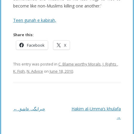
become like non-Muslims killing one another.’
Teen gunah e kabirah,
Share this:
Facebook
X
This entry was posted in
C. Blame worthy Morals
,
J. Rights
,
K. Fiqh
,
N. Advice
on
June 18, 2010
.
Post
←
حیرانگی عاشق
Hakim al-Umma’s khulafa
navigation
→