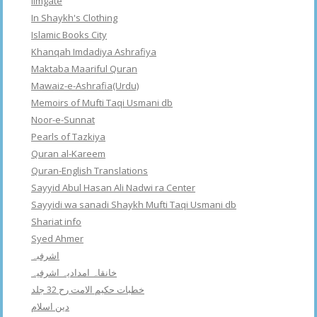
Ilmgate
In Shaykh's Clothing
Islamic Books City
Khanqah Imdadiya Ashrafiya
Maktaba Maariful Quran
Mawaiz-e-Ashrafia(Urdu)
Memoirs of Mufti Taqi Usmani db
Noor-e-Sunnat
Pearls of Tazkiya
Quran al-Kareem
Quran-English Translations
Sayyid Abul Hasan Ali Nadwi ra Center
Sayyidi wa sanadi Shaykh Mufti Taqi Usmani db
Shariat info
Syed Ahmer
اشرفبہ
خانقاہ امدادیہ اشرفیہ
خطبات حکیم الامت رح 32 جلد
دین اسلام