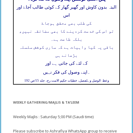
البتہ بدون کاوش اور گھیر گھار کے کوئی طالب آجاۓ اور
اس
کی طلب بھی محقق ہوجاۓ
تو اس کی خدمت کردینے کا بھی مضائقہ نہیں،
بلکہ طاعت ہے۔
باقی یہ کیا واہیات ہے کہ ساری کوشش سلسلہ
بڑھانے ہی
کے لئے کی جاتی ہے اور
۔
اپنے وصول کی فکر نہیں
وعظ: الوصل وہلفصل، خطبات حکیم الامت رح، جلد 15/ص 192
WEEKLY GATHERING/MAJLIS & TA’LEEM
Weekly Majlis : Saturday 5;00 PM (Saudi time)
Please subscribe to Ashrafiya WhatsApp group to receive