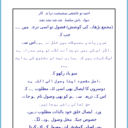
احمد تو عاشقی بمشیخیت ترا چہ کار
دیوانہ باش سلسلہ شد شد نشد نشد
(مجمع بڑھانے کی کوشش) فضول تو اسی درجہ میں ہے
جب کہ
ضروریات و معمولات میں خلل نہ ہو،
اس سے
۔
اگر اس کی بھی نوبت آنے لگے تو پھر سدراہ ہے
لوگ کہتے ہیں کہ ہماری نیت تو مخلوق کی ہدایت
ہے،
سو یاد رکھو کہ
اصل مقصود اپنا وصول الی اللہ ہے
،
دوسروں کا ایصال بھی اسی لئے مطلوب ہے کہ
اس کے ذریعہ سے ہم کو بھی وصول تام ہو جاۓ،
حق تعالی راضی ہوجائیں۔
ورنہ ایصال خلق خود بالذات مطلوب نہیں،
خصوص جبکہ مخل وصول ہونے لگے۔
پس اصلی کوشش اپنے وصول کے لئے کرنا۔