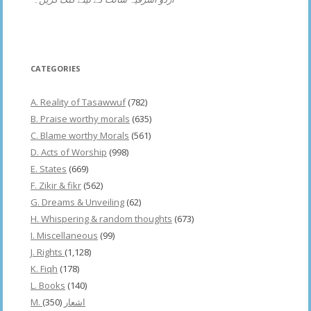
CATEGORIES
A. Reality of Tasawwuf
(782)
B. Praise worthy morals
(635)
C. Blame worthy Morals
(561)
D. Acts of Worship
(998)
E. States
(669)
F. Zikir & fikr
(562)
G. Dreams & Unveiling
(62)
H. Whispering & random thoughts
(673)
I. Miscellaneous
(99)
J. Rights
(1,128)
K. Fiqh
(178)
L. Books
(140)
(350)
M. اشعار