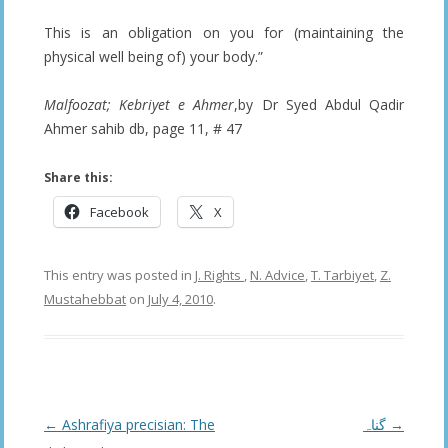
This is an obligation on you for (maintaining the
physical well being of) your body.”
Malfoozat; Kebriyet e Ahmer
,by Dr Syed Abdul Qadir
Ahmer sahib db, page 11, # 47
Share this:
Facebook
X
This entry was posted in
J. Rights
,
N. Advice
,
T. Tarbiyet
,
Z.
Mustahebbat
on
July 4, 2010
.
Post
←
Ashrafiya precisian: The
گناہ
→