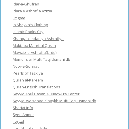
Idar-a-Ghufran
Idara e Ashrafia Azizia
Ilmgate
In Shaykh's Clothing
Islamic Books City
Khanqah Imdadiya Ashrafiya
Maktaba Maariful Quran
Mawaiz-e-Ashrafia(Urdu)
Memoirs of Mufti Taqi Usmani db
Noor-e-Sunnat
Pearls of Tazkiya
Quran al-Kareem
Quran-English Translations
Sayyid Abul Hasan Ali Nadwi ra Center
Sayyidi wa sanadi Shaykh Mufti Taqi Usmani db
Shariat info
Syed Ahmer
اشرفبہ
خانقاہ امدادیہ اشرفیہ