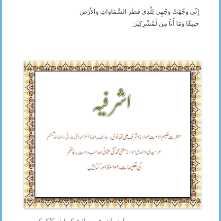
إِنِّي وَجَّهْتُ وَجْهِيَ لِلَّذِي فَطَرَ السَّمَاوَاتِ وَالأَرْضَ
حَنِيفًا وَمَا أَنَاْ مِنَ لْمُشْرِكِينَ
اردو اشرفیہ سائٹ کے لیئے کلک کریں۔