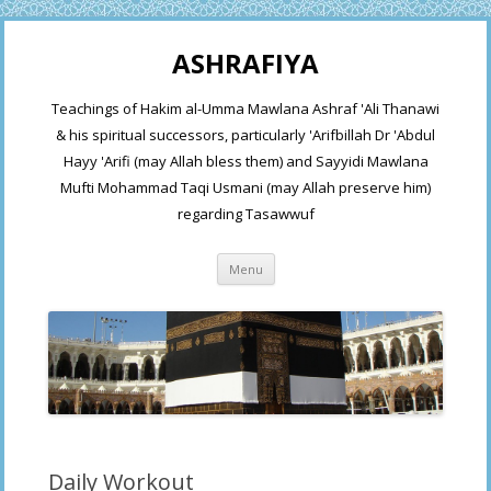
ASHRAFIYA
Teachings of Hakim al-Umma Mawlana Ashraf 'Ali Thanawi
& his spiritual successors, particularly 'Arifbillah Dr 'Abdul
Hayy 'Arifi (may Allah bless them) and Sayyidi Mawlana
Mufti Mohammad Taqi Usmani (may Allah preserve him)
regarding Tasawwuf
Skip
Menu
to
content
Daily Workout