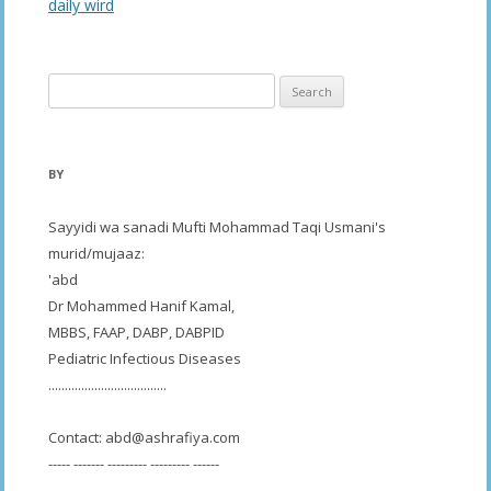
navigation
daily wird
Search
for:
BY
Sayyidi wa sanadi Mufti Mohammad Taqi Usmani's
murid/mujaaz:
'abd
Dr Mohammed Hanif Kamal,
MBBS, FAAP, DABP, DABPID
Pediatric Infectious Diseases
....................................
Contact:
abd@ashrafiya.com
----- ------- --------- --------- ------