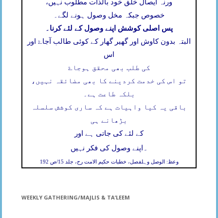
ورنہ ایصال خلق خود بالذات مطلوب نہیں،
خصوص جبکہ مخل وصول ہونے لگے۔
پس اصلی کوشش اپنے وصول کے لئے کرنا۔
البتہ بدون کاوش اور گھیر گھار کے کوئی طالب آجاۓ اور
اس
کی طلب بھی محقق ہوجاۓ
تو اس کی خدمت کردینے کا بھی مضائقہ نہیں،
بلکہ طاعت ہے۔
باقی یہ کیا واہیات ہے کہ ساری کوشش سلسلہ
بڑھانے ہی
کے لئے کی جاتی ہے اور
۔
اپنے وصول کی فکر نہیں
وعظ: الوصل وہلفصل، خطبات حکیم الامت رح، جلد 15/ص 192
WEEKLY GATHERING/MAJLIS & TA’LEEM