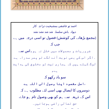
احمد تو عاشقی بمشیخیت ترا چہ کار
دیوانہ باش سلسلہ شد شد نشد نشد
(مجمع بڑھانے کی کوشش) فضول تو اسی درجہ میں ہے
جب کہ
ضروریات و معمولات میں خلل نہ ہو،
اس سے
۔
اگر اس کی بھی نوبت آنے لگے تو پھر سدراہ ہے
لوگ کہتے ہیں کہ ہماری نیت تو مخلوق کی ہدایت
ہے،
سو یاد رکھو کہ
اصل مقصود اپنا وصول الی اللہ ہے
،
دوسروں کا ایصال بھی اسی لئے مطلوب ہے کہ
اس کے ذریعہ سے ہم کو بھی وصول تام ہو جاۓ،
حق تعالی راضی ہوجائیں۔