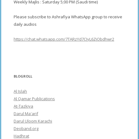
Weekly Majlis : Saturday 5;00 PM (Saudi time)
Please subscribe to Ashrafiya WhatsApp group to receive
daily audios
https://chat.whatsapp.com/7TARzYd7CJyL6ZjObdhwr2
BLOGROLL
Al Islah
Al Qamar Publications
At-Tazkiya
Darul Ma'arif
Darul Uloom Karachi
Deoband.org
Hadhrat