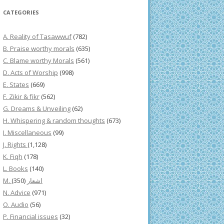
CATEGORIES
A. Reality of Tasawwuf
(782)
B. Praise worthy morals
(635)
C. Blame worthy Morals
(561)
D. Acts of Worship
(998)
E. States
(669)
F. Zikir & fikr
(562)
G. Dreams & Unveiling
(62)
H. Whispering & random thoughts
(673)
I. Miscellaneous
(99)
J. Rights
(1,128)
K. Fiqh
(178)
L. Books
(140)
(350)
M. اشعار
N. Advice
(971)
O. Audio
(56)
P. Financial issues
(32)