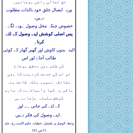
حق تعالی راضی ہوجائیں۔
ورنہ ایصال خلق خود بالذات مطلوب
نہیں،
خصوص جبکہ مخل وصول ہونے لگے۔
پس اصلی کوشش اپنے وصول کے لئے
کرنا۔
البتہ بدون کاوش اور گھیر گھار کے کوئی
طالب آجاۓ اور اس
کی طلب بھی محقق ہوجاۓ
تو اس کی خدمت کردینے کا بھی
مضائقہ نہیں، بلکہ طاعت ہے۔
باقی یہ کیا واہیات ہے کہ ساری
کوشش سلسلہ بڑھانے ہی
کے لئے کی جاتی ہے اور
۔
اپنے وصول کی فکر نہیں
وعظ: الوصل وہلفصل، خطبات حکیم الامت رح، جلد
15/ص 192