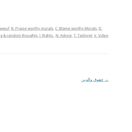
sawwuf
,
B. Praise worthy morals
,
C. Blame worthy Morals
,
D.
ng & random thoughts
,
J. Rights
,
N. Advice
,
T. Tarbiyet
,
V. Video
حقوق والدین
→