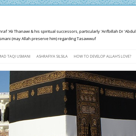
'Ali Thanawi & his spiritual successors, particularly 'Arifbillah Dr 'Abdul
mani (may Allah preserve him) regarding Tasawwuf
Skip
to
AD TAQI USMANI
ASHRAFIYA SILSILA
HOW TO DEVELOP ALLAH’S LOVE?
content
THE SALIENT FEATURES OF
ASHRAFIYA PATH
FOR THE SEEKER
PROGRESS EXPLAINED