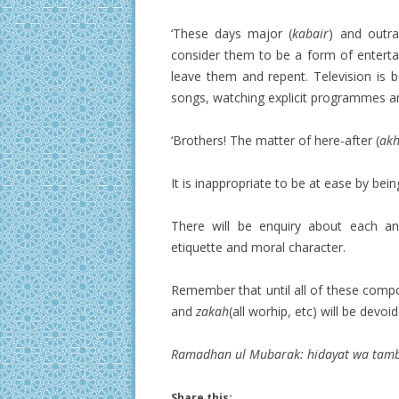
‘These days major (
kabair
) and outr
consider them to be a form of entertai
leave them and repent. Television is 
songs, watching explicit programmes an
‘Brothers! The matter of here-after (
akh
It is inappropriate to be at ease by bein
There will be enquiry about each and 
etiquette and moral character.
Remember that until all of these com
and
zakah
(all worhip, etc) will be devo
Ramadhan ul Mubarak: hidayat wa tamb
Share this: