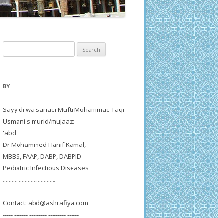
Search
for:
BY
Sayyidi wa sanadi Mufti Mohammad Taqi
Usmani's murid/mujaaz:
'abd
Dr Mohammed Hanif Kamal,
MBBS, FAAP, DABP, DABPID
Pediatric Infectious Diseases
....................................
Contact:
abd@ashrafiya.com
----- ------- --------- --------- ------