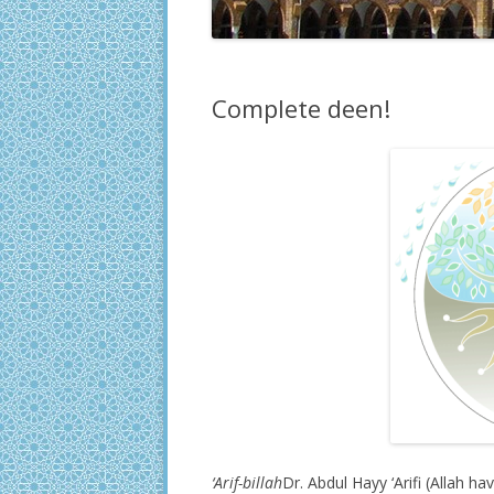
Complete deen!
‘Arif-billah
Dr. Abdul Hayy ‘Arifi (Allah h