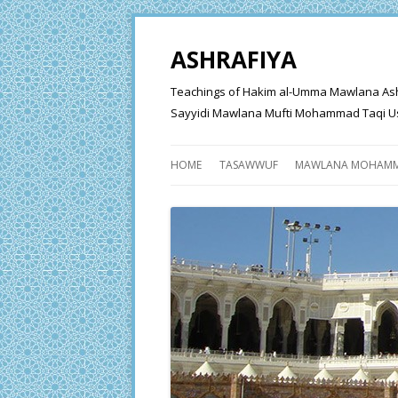
ASHRAFIYA
Teachings of Hakim al-Umma Mawlana Ashraf 
Sayyidi Mawlana Mufti Mohammad Taqi Us
HOME
TASAWWUF
MAWLANA MOHAMM