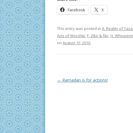
Facebook
X
This entry was posted in
A. Reality of Ta
Acts of Worship
,
F. Zikir & fikr
,
H. Whisperi
on
August 10, 2010
.
Post
←
Ramadan is for actions!
navigation