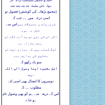
احمد تو عاشقی بمشیخیت ترا چہ کار
دیوانہ باش سلسلہ شد شد نشد نشد
(مجمع بڑھانے کی کوشش) فضول تو
اسی درجہ میں ہے جب کہ
ضروریات و معمولات میں
اس سے
خلل نہ ہو،
اگر اس کی بھی نوبت آنے لگے تو
۔
پھر سدراہ ہے
لوگ کہتے ہیں کہ ہماری نیت تو
مخلوق کی ہدایت ہے،
سو یاد رکھو کہ
اصل مقصود اپنا وصول الی اللہ
ہے
،
دوسروں کا ایصال بھی اسی لئے
مطلوب ہے کہ
اس کے ذریعہ سے ہم کو بھی وصول تام
ہو جاۓ،