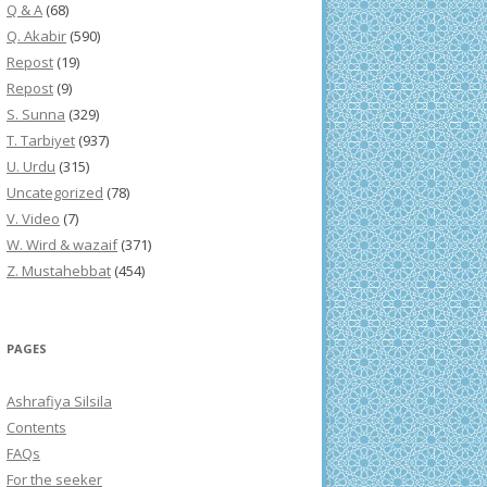
Q & A
(68)
Q. Akabir
(590)
Repost
(19)
Repost
(9)
S. Sunna
(329)
T. Tarbiyet
(937)
U. Urdu
(315)
Uncategorized
(78)
V. Video
(7)
W. Wird & wazaif
(371)
Z. Mustahebbat
(454)
PAGES
Ashrafiya Silsila
Contents
FAQs
For the seeker