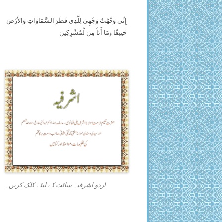
إِنِّي وَجَّهْتُ وَجْهِيَ لِلَّذِي فَطَرَ السَّمَاوَاتِ وَالأَرْضَ
حَنِيفًا وَمَا أَنَاْ مِنَ لْمُشْرِكِينَ
اردو اشرفیہ سائٹ کے لیئے کلک کریں۔