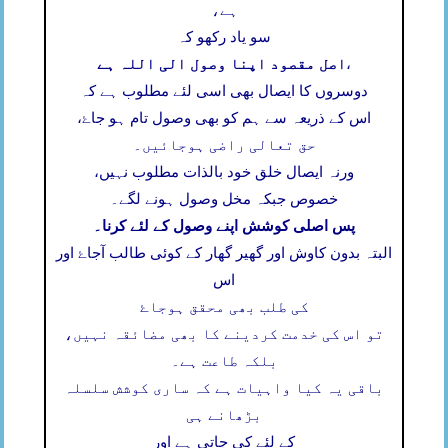
ہے،
سو یاد رکھو کہ
اصل مقصود اپنا وصول الی اللہ ہے
،
دوسروں کا ایصال بھی اسی لئے مطلوب ہے کہ
اس کے ذریعہ سے ہم کو بھی وصول تام ہو جاۓ،
حق تعالی راضی ہوجائیں۔
ورنہ ایصال خلق خود بالذات مطلوب نہیں،
خصوص جبکہ مخل وصول ہونے لگے۔
پس اصلی کوشش اپنے وصول کے لئے کرنا۔
البتہ بدون کاوش اور گھیر گھار کے کوئی طالب آجاۓ اور
اس
کی طلب بھی محقق ہوجاۓ
تو اس کی خدمت کردینے کا بھی مضائقہ نہیں،
بلکہ طاعت ہے۔
باقی یہ کیا واہیات ہے کہ ساری کوشش سلسلہ
بڑھانے ہی
کے لئے کی جاتی ہے اور