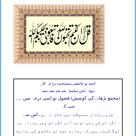
احمد تو عاشقی بمشیخیت ترا چہ کار
دیوانہ باش سلسلہ شد شد نشد نشد
(مجمع بڑھانے کی کوشش) فضول تو اسی درجہ میں ہے
جب کہ
ضروریات و معمولات میں خلل نہ ہو،
اس سے
۔
اگر اس کی بھی نوبت آنے لگے تو پھر سدراہ ہے
لوگ کہتے ہیں کہ ہماری نیت تو مخلوق کی ہدایت