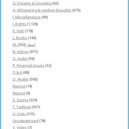
G. Dreams & Unveiling
(62)
H. Whispering & random thoughts
(673)
I. Miscellaneous
(99)
J. Rights
(1,128)
K. Fiqh
(178)
L. Books
(140)
(350)
M. اشعار
N. Advice
(971)
O. Audio
(56)
P. Financial issues
(32)
Q & A
(68)
Q. Akabir
(590)
Repost
(19)
Repost
(9)
S. Sunna
(329)
T. Tarbiyet
(937)
U. Urdu
(315)
Uncategorized
(78)
V. Video
(7)