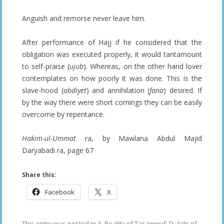
Anguish and remorse never leave him.
After performance of Hajj if he considered that the
obligation was executed properly, it would tantamount
to self-praise (
ujub
). Whereas, on the other hand lover
contemplates on how poorly it was done. This is the
slave-hood (
abdiyet
) and annihilation (
fana
) desired. If
by the way there were short comings they can be easily
overcome by repentance.
Hakim-ul-Ummat
ra, by Mawlana Abdul Majid
Daryabadi ra, page 67
Share this:
Facebook
X
This entry was posted in
A. Reality of Tasawwuf
,
D. Acts of