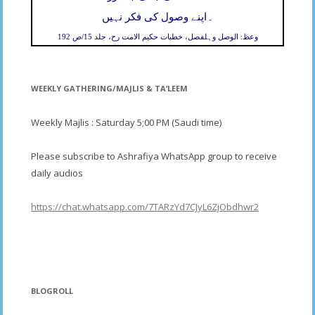
۔
اپنے وصول کی فکر نہیں
وعظ: الوصل وہلفصل، خطبات حکیم الامت رح، جلد 15/ص 192
WEEKLY GATHERING/MAJLIS & TA’LEEM
Weekly Majlis : Saturday 5;00 PM (Saudi time)
Please subscribe to Ashrafiya WhatsApp group to receive
daily audios
https://chat.whatsapp.com/7TARzYd7CJyL6ZjObdhwr2
BLOGROLL