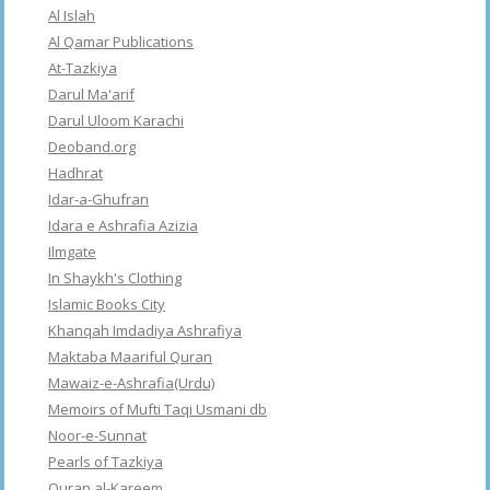
Al Islah
Al Qamar Publications
At-Tazkiya
Darul Ma'arif
Darul Uloom Karachi
Deoband.org
Hadhrat
Idar-a-Ghufran
Idara e Ashrafia Azizia
Ilmgate
In Shaykh's Clothing
Islamic Books City
Khanqah Imdadiya Ashrafiya
Maktaba Maariful Quran
Mawaiz-e-Ashrafia(Urdu)
Memoirs of Mufti Taqi Usmani db
Noor-e-Sunnat
Pearls of Tazkiya
Quran al-Kareem