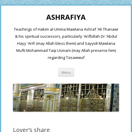
ASHRAFIYA
Teachings of Hakim al-Umma Mawlana Ashraf 'Ali Thanawi
& his spiritual successors, particularly 'Arifbillah Dr 'Abdul
Hayy 'Arifi (may Allah bless them) and Sayyidi Mawlana
Mufti Mohammad Taqi Usmani (may Allah preserve him)
regarding Tasawwuf
Skip
Menu
to
content
Lover’s share