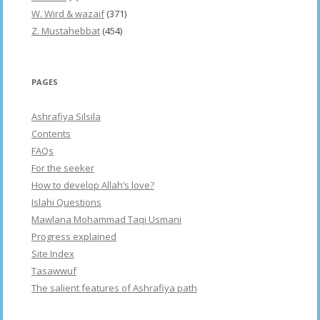
W. Wird & wazaif
(371)
Z. Mustahebbat
(454)
PAGES
Ashrafiya Silsila
Contents
FAQs
For the seeker
How to develop Allah’s love?
Islahi Questions
Mawlana Mohammad Taqi Usmani
Progress explained
Site Index
Tasawwuf
The salient features of Ashrafiya path