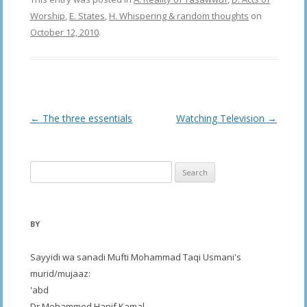
Worship
,
E. States
,
H. Whispering & random thoughts
on
October 12, 2010
.
Post
←
The three essentials
Watching Television
→
navigation
Search
for:
BY
Sayyidi wa sanadi Mufti Mohammad Taqi Usmani's
murid/mujaaz:
'abd
Dr Mohammed Hanif Kamal,