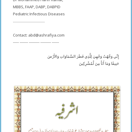
MBBS, FAAP, DABP, DABPID
Pediatric Infectious Diseases
....................................
Contact:
abd@ashrafiya.com
----- ------- --------- --------- ------
إِنِّي وَجَّهْتُ وَجْهِيَ لِلَّذِي فَطَرَ السَّمَاوَاتِ وَالأَرْضَ
حَنِيفًا وَمَا أَنَاْ مِنَ لْمُشْرِكِينَ